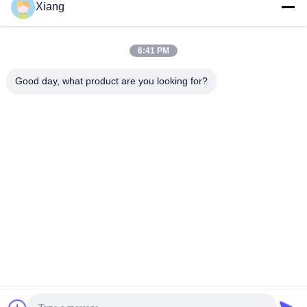
Xiang
सोशल मीडिया
6:41 PM
Good day, what product are you looking for?
त्वरित संपर्क
टेलीफोन
+86-755-25851003
ईमेल
info@hypet.com.cn
पता
रूम 2205 एंजेल बिल्डिंग 4 रोड बागुआ, शेन्ज़ेन, चीन
गोपनीयता नीति
|
साइटमैप
चीन अच्छी गुणवत्ता प्लास्टिक एक्सट्रूडर मशीन आपूर्तिकर्ता. कॉपीराइट © 2021-