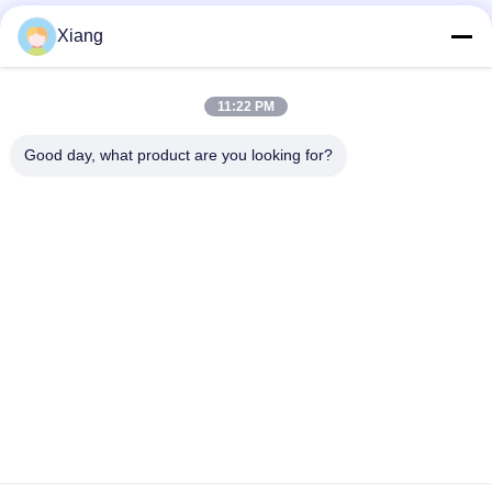
Xiang
Mídia Social
11:22 PM
Contato Rápido
Good day, what product are you looking for?
Telefone
+86-755-25851003
E-mail
info@hypet.com.cn
Endereço
Sala 2205 Edifício 4 da Rua BAGUA, SHENZHEN, CHINA
Política de Privacidade
|
Mapa do Site
China Boa Qualidade Máquina plástica da extrusora Fornecedor.