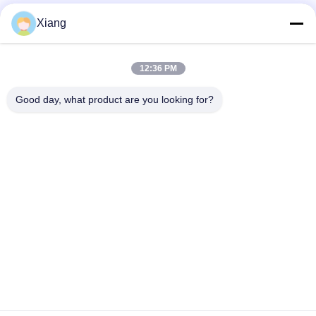
Xiang
Mídia Social
12:36 PM
Contato Rápido
Good day, what product are you looking for?
Telefone
+86-755-25851003
E-mail
info@hypet.com.cn
Endereço
Sala 2205 Edifício 4 da Rua BAGUA, SHENZHEN, CHINA
Política de Privacidade
|
Mapa do Site
China Boa Qualidade Máquina plástica da extrusora Fornecedor.