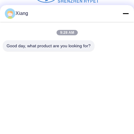
Xiang
Sosyal Medya
9:28 AM
Good day, what product are you looking for?
Hızlı iletişim
tele
+86-755-25851003
E-posta
info@hypet.com.cn
Adres
2205 NUMARALI ODA, MELEK BİNASI, 4. YOL, BAGUA,
SHENZHEN, ÇİN
Gizlilik Politikası
|
Site Haritası