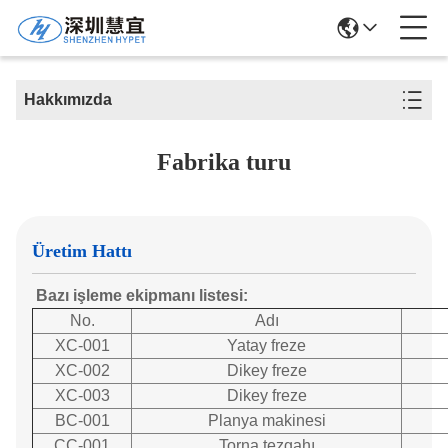
Hakkımızda
Fabrika turu
Üretim Hattı
Bazı işleme ekipmanı listesi:
No.
Adı
XC-001
Yatay freze
XC-002
Dikey freze
XC-003
Dikey freze
BC-001
Planya makinesi
CC-001
Torna tezgahı