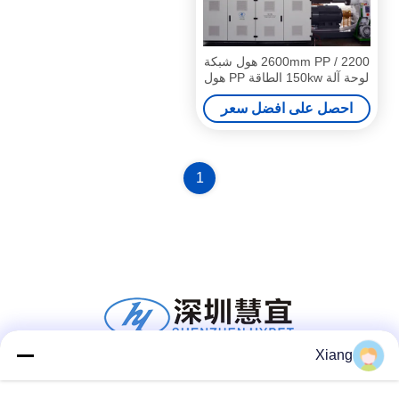
2200 / 2600mm PP هول شبكة
لوحة آلة 150kw الطاقة PP هول
لوحة خط الخرطوشة
احصل على افضل سعر
1
Xiang
وسائل التواصل الاجتماعي