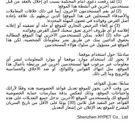
(1) لقد رفعت دعوى أمام المحكمة بسبب أي إخلال بالعقد من قبل
مستخدمين آخرين في أنشطة هذا الموقع؛
(2) لم يقم المستخدمون الآخرون (بما في ذلك علاقات المعاملات
والأصدقاء المسجلين في هذا الموقع) الذين تربطهم بك علاقة بإعادة
أصل القرض وفوائده في غضون المهلة المحددة؛
(3) تم إلغاء الترخيص التجاري للموقع أو حله أو تصفيته أو إعلانه
إفلاسه أو أي ظروف أخرى تعيق سحبك لأصل القرض وفوائده.
في حالة (2) أعلاه، يمكن للمستخدمين الآخرين لهذا الموقع المطالبة
بحقوق الدائنين منك عن طريق نشر معلوماتك الشخصية، لكن هذا
الموقع غير مسؤول عن سلوك هؤلاء المستخدمين.
سادسًا: حول استخدام موقعنا:
لا يجوز لك استخدام موارد موقعنا أو موارد المعلومات لنشر أي
معلومات غير مرغوب فيها لمستخدمين آخرين غير مرتبطة بأعمال هذا
الموقع، مثل انتهاك القوانين واللوائح، أو ضد الأخلاق والحساسية
والترويج وما إلى ذلك.
سابعًا: تعديل القواعد
من وقت لآخر، يجوز للموقع تعديل قواعد الخصوصية هذه وفقًا لآرائك
واحتياجات الموقع، وذلك لتعكس بدقة ممارسات حماية الخصوصية
للموقع لك ولمستخدمي الموقع الآخرين. تدخل جميع التعديلات على هذه
القواعد حيز التنفيذ قبل ثلاثين (30) يومًا على الأقل من تاريخ السريان
المقترح للموقع بعد الإعلان عن إشعار التعديل.
Shenzhen HYPET Co., Ltd.