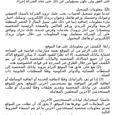
على الفور ولن نكون مسؤولين عن ذلك حتى تتخذ الشركة إجراءً.
ثالثًا: معلومات التسجيل
عندما تقوم بتسجيل الحساب، يجب عليك تزويد الشركة باسمك الحقيقي
وعنوانك وجنسيتك ورقم هاتفك وعنوان بريدك الإلكتروني، ويمكنك اختيار
ملء معلومات إضافية (بما في ذلك على سبيل المثال لا الحصر المنطقة
الزمنية والرمز البريدي ورقم الفاكس والصفحة الرئيسية الشخصية
ومنصبك). من أجل تزويدك بخدمات وفرص جديدة، فإنك تدرك وتوافق
على أن الشركة ستعلمك بهذه المعلومات من خلال عنوان بريدك
الإلكتروني أو هاتفك المحمول.
رابعًا: الكشف عن معلوماتك على هذا الموقع
(1) على الرغم من أن الموقع يعتمد ممارسات قياسية في الصناعة
لحماية بياناتك الشخصية، إلا أنه نظرًا للقيود الفنية، لا يمكن للموقع التأكد
من أن جميع اتصالاتك الشخصية والبيانات الشخصية الأخرى لن يتم
الكشف عنها من خلال الطرق غير المدرجة في قواعد الخصوصية هذه.
(2) يقع على عاتق هذا الموقع التزام بتزويد بياناتك الشخصية إلى
السلطات القضائية والدوائر الحكومية وفقًا للمتطلبات القانونية ذات
الصلة.
(3) إذا لم تفِ بالتزاماتك وفقًا لاتفاقية الخدمة أو اتفاقية الوساطة أو
اتفاقية القرض الموقعة مع مستخدمين آخرين للموقع، يحق للموقع
الكشف عن بياناتك الشخصية وتقديم تعليقات وفقًا لتقديرك أو طلب
المستخدمين الآخرين المتعلقين بالمعاملة.
خامسًا: استخدامك لبيانات المستخدمين الآخرين
في المعاملات التي يوفرها هذا الموقع، لا يحق لك أن تطلب من الموقع
تقديم معلومات شخصية لمستخدمين آخرين ما لم يتم استيفاء الشروط
التالية: