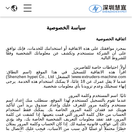
سياسة الخصوصية
اتفاقية الخصوصية
بمجرد موافقتك على هذه الاتفاقية أو استخدامك للخدمات، فإنك توافق
على أن الشركة ستستخدم وتكشف عن معلوماتك الشخصية وفقًا
للشروط التالية.
أولاً: احتياطات خاصة للقاصرين.
اقرأ هذه الاتفاقية للتسجيل في هذا الموقع (اسم النطاق:
www.extruders-machine.com؛ المشغل: Shenzhen hypet Co., Ltd)
عندما لا يقل عمرك عن 18 عامًا، لا يمكنك استخدام هذه الخدمة. يرجى
إنهاء تسجيلك وعدم تزويدنا بأي معلومات شخصية.
ثانيًا: اسم المستخدم وكلمة المرور
عندما تقوم بالتسجيل كمستخدم لهذا الموقع، سنطلب منك إعداد اسم
مستخدم وكلمة مرور للتعرف عليك وإعداد صندوق بريد آمن لتأكيد
هويتك عند فقدان كلمة المرور الخاصة بك. يمكنك فقط استخدام
الحساب من خلال كلمة المرور التي قمت بتعيينها. إذا كشفت عن كلمة
المرور، فقد تفقد معلومات التعريف الشخصية الخاصة بك، وقد يؤدي
ذلك إلى عواقب قانونية سلبية لك. إذا كان الحساب وكلمة المرور يمثلان
خطرًا محتملاً أو عمليًا لأي سبب من الأسباب، فيجب عليك الاتصال بنا