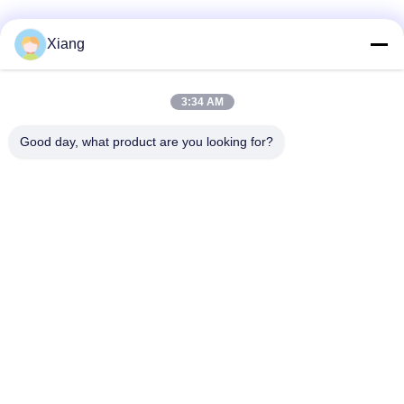
Redes Sociales
Xiang
3:34 AM
Contacto rápido
Good day, what product are you looking for?
Teléfono
+86-755-25851003
Correo electrónico
info@hypet.com.cn
DIRECCIÓN
Habitación 2205 del edificio 4 de la calle BAGUA,
Shenzhen, China.
Política de privacidad
|
Mapa del Sitio