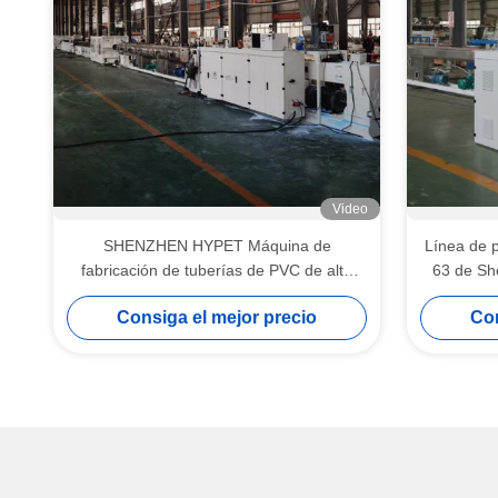
Video
SHENZHEN HYPET Máquina de
Línea de 
fabricación de tuberías de PVC de alta
63 de Sh
velocidad, Línea de producción de
fabricar 
Consiga el mejor precio
Con
extrusión de tuberías de alto relleno PVC-
O