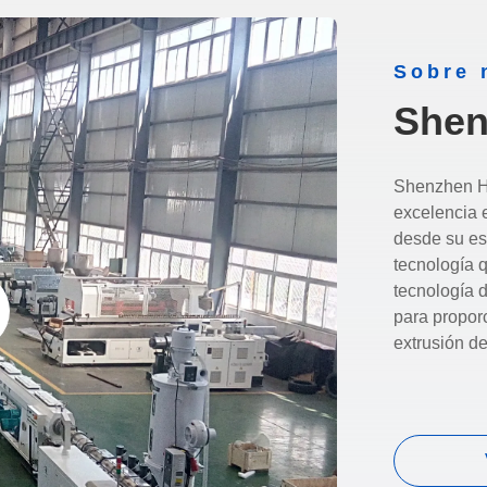
Sobre 
Shen
Shenzhen HY
excelencia 
desde su es
tecnología 
tecnología d
para proporc
extrusión de