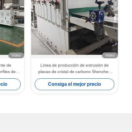
Video
Video
nte de
Línea de producción de extrusión de
rfiles de
placas de cristal de carbono Shenzhen
Puertas
HYPET, fabricante de máquinas para la
ecio
Consiga el mejor precio
o
fabricación de equipos de tableros de
espuma de PVC de tres capas