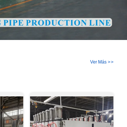
Ver Más
>
>