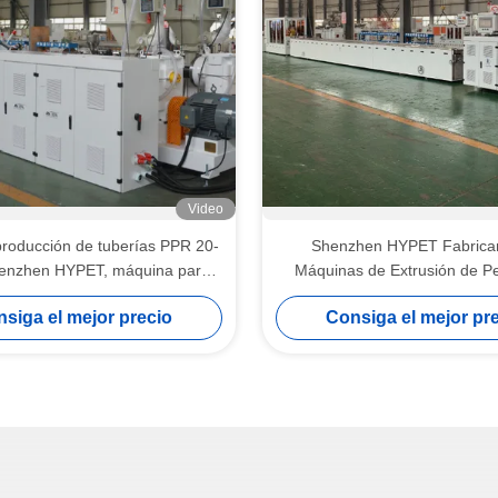
Video
producción de tuberías PPR 20-
Shenzhen HYPET Fabrica
enzhen HYPET, máquina para
Máquinas de Extrusión de Pe
tuberías de tres capas HDPE PE
PVC/UPVC para Ventanas y 
siga el mejor precio
Consiga el mejor pr
de 20-1200 mm
Correderas de Vidri