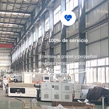
100% de servicio
icas
Envases a granel y pequeños
amente
envases personalizados, FOB,
 proceso.
CIF, DDU y DDP. Permítanos
dos los
ayudarle a encontrar la mejor
ás allá de
solución para todas sus
preocupaciones.