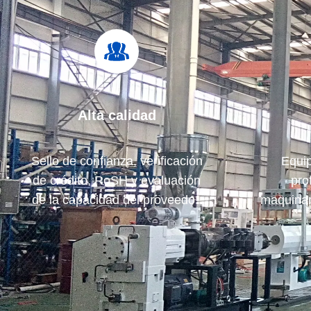
Alta calidad
Sello de confianza, verificación
Equip
de crédito, RoSH y evaluación
pro
de la capacidad del proveedor.
maquina
La empresa tiene un estricto
coopera
sistema de control de calidad y
prod
un laboratorio de pruebas
profesional.