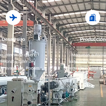
Desarrollo
Producción
o interno de diseño
Máquinas automát
fesional y taller de
avanzadas, estrict
ria avanzada. Podemos
sistema de control del
r para desarrollar los
Podemos fabricar to
uctos que necesita.
terminales eléctricos m
su demanda.