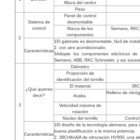
Altura del centro
Peso
Panel de control
Sistema de
desmontable
control
Marca de los
Siemens, RKC,
componentes
2
1El gabinete es desmontable, fácil de instal
2. con aire acondicionado;
Características
3Adopte los componentes eléctricos d
Siemens, ABB, RKC Schneider, y así suces
Diámetro
Proporción de
identificación del tornillo
El material
38Cr
¿Qué quieres
Relleno de nitró
decir?
Acaba.
3
Velocidad máxima de
rotación
Núcleo del tornillo
Control
1El diseño de la tecnología alemana, para
buena plastificación a la misma potencia.
Características
2. 38CrMoAlA de nitruración HV900, una ale