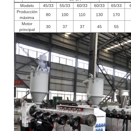
Modelo
45/33
55/33
60/33
60/33
65/33
Producción
80
100
110
130
170
máxima
Motor
30
37
37
45
55
principal