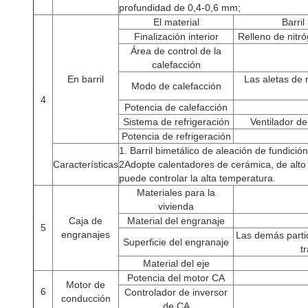
profundidad de 0,4-0,6 mm;
El material
Barri
Finalización interior
Relleno de nitr
Área de control de la
calefacción
En barril
Las aletas de 
Modo de calefacción
4
Potencia de calefacción
Sistema de refrigeración
Ventilador de
Potencia de refrigeración
1. Barril bimetálico de aleación de fundición
Características
2Adopte calentadores de cerámica, de alto
puede controlar la alta temperatura.
Materiales para la
vivienda
Caja de
Material del engranaje
5
engranajes
Las demás parti
Superficie del engranaje
t
Material del eje
Potencia del motor CA
Motor de
6
Controlador de inversor
conducción
de CA