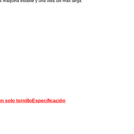
 máquina estable y una vida útil más larga.
n solo tornillo
Especificación