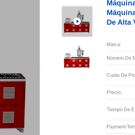
Máquina
Máquina
De Alta
Marca:
Número De M
Cuota De Pro
Precio:
Tiempo De E
Payment Ter