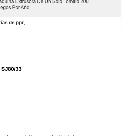
quina Extrusora De Un Solo Tornillo 200 
uegos Por Año
ías de ppr
, 
o SJ80/33