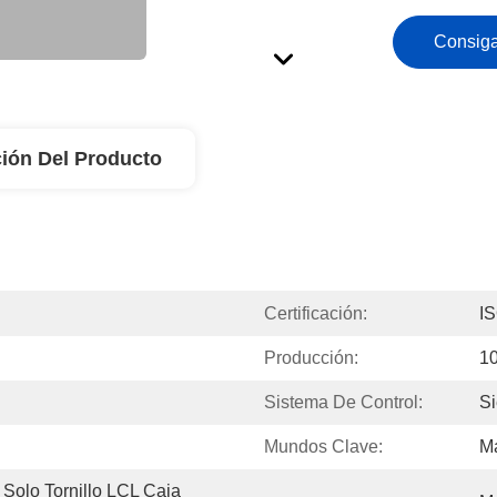
Consiga
ión Del Producto
Certificación:
I
Producción:
1
Sistema De Control:
S
Mundos Clave:
Má
Solo Tornillo LCL Caja 