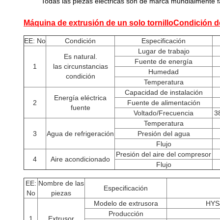
Todas las piezas eléctricas son de marca mundialmente fa
Máquina de extrusión de un solo tornillo
Condición de
EE: No
Condición
Especificación
Lugar de trabajo
Es natural.
Fuente de energía
1
las circunstancias
Humedad
condición
Temperatura
Capacidad de instalación
Energía eléctrica
2
Fuente de alimentación
fuente
Voltado/Frecuencia
3
Temperatura
3
Agua de refrigeración
Presión del agua
Flujo
Presión del aire del compresor
4
Aire acondicionado
Flujo
EE:
Nombre de las
Especificación
No
piezas
Modelo de extrusora
HYSJ
Producción
1
Extrusor