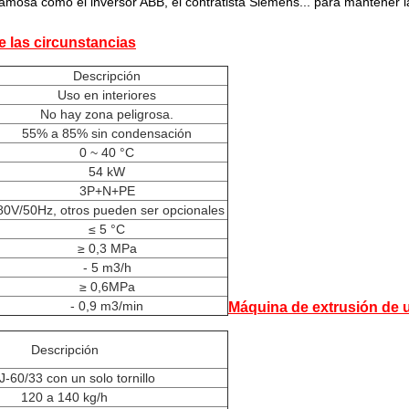
mosa como el inversor ABB, el contratista Siemens... para mantener la
 las circunstancias
Descripción
Uso en interiores
No hay zona peligrosa.
55% a 85% sin condensación
0 ~ 40 °C
54 kW
3P+N+PE
80V/50Hz, otros pueden ser opcionales
≤ 5 °C
≥ 0,3 MPa
- 5 m3/h
≥ 0,6MPa
- 0,9 m3/min
Máquina de extrusión de u
Descripción
-60/33 con un solo tornillo
120 a 140 kg/h