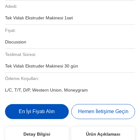
Adedi:
Tek Vidalı Ekstruder Makinesi 1set
Fiyat:
Discussion
Teslimat Süresi:
Tek Vidalı Ekstruder Makinesi 30 gün
Ödeme Koşulları:
L/C, T/T, D/P, Western Union, Moneygram
En İyi Fiyatı Alın
Hemen İletişime Geçin
Detay Bilgisi
Ürün Açıklaması