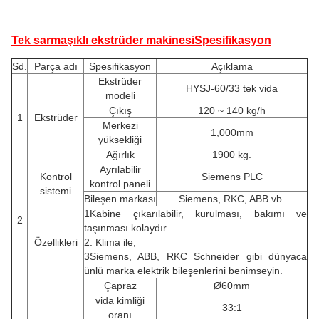
Tek sarmaşıklı ekstrüder makinesi
Spesifikasyon
Sd.
Parça adı
Spesifikasyon
Açıklama
Ekstrüder
HYSJ-60/33 tek vida
modeli
Çıkış
120 ~ 140 kg/h
1
Ekstrüder
Merkezi
1,000mm
yüksekliği
Ağırlık
1900 kg.
Ayrılabilir
Kontrol
Siemens PLC
kontrol paneli
sistemi
Bileşen markası
Siemens, RKC, ABB vb.
1Kabine çıkarılabilir, kurulması, bakımı ve
2
taşınması kolaydır.
Özellikleri
2. Klima ile;
3Siemens, ABB, RKC Schneider gibi dünyaca
ünlü marka elektrik bileşenlerini benimseyin.
Çapraz
Ø60mm
vida kimliği
33:1
oranı