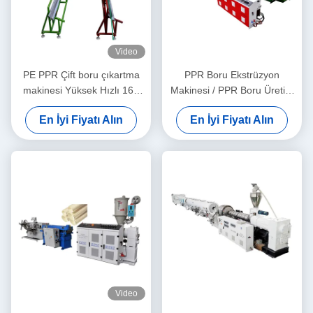
Video
PE PPR Çift boru çıkartma
PPR Boru Ekstrüzyon
makinesi Yüksek Hızlı 16 -
Makinesi / PPR Boru Üretim
32 MM Tek vida çıkartıcı
Hattı 20-63
En İyi Fiyatı Alın
En İyi Fiyatı Alın
SJ90/33
Video