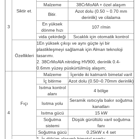
Malzeme
38CrMoAlA + özel alaşım
Siktir et.
Azot dolu (0.50 ~ 0.70 mm
Bitir.
derinlik) ve cilalama
En yüksek
3
107 r/min
dönme hızı
vida çekirdeği
Sıcaklık için otomatik kontrol
1En yüksek çıkışı ve aynı güçte iyi bir
plastikleşmeyi sağlamak için Alman teknoloji
Özellikleri
tasarımı.
2. 38CrMoAlA nitriding HV900, derinlik 0.4-
0.6mm yüzey püskürtülmüş alaşım;
Malzeme
İçeride iki katmanlı bimetal varil
İç bitirme
Azot dolu (0.50~0.70mm derinlik)
Isıtma kontrol
4 bölge
alanı
Seramik ısıtıcıyla bakır soğutma
Fıçı
Isıtma yolu
kanatları
4
Isıtma gücü
15 kW
Soğutma
Düşük gürültülü varil soğutma
sistemi
fanı
Soğutma gücü
0.25kW x 4 set
1. İç döküm alaşımlı bimetal namlu;