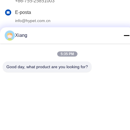
+86-755-25851003
E-posta
info@hypet.com.cn
Adres
Xiang
2205 NUMARALI ODA, MELEK BİNASI, 4. YOL, BAGUA,
SHENZHEN, ÇİN
5:35 PM
Gizlilik Politikası
|
Site Haritası
Good day, what product are you looking for?
Çin İyi Kalite Plastik Ekstruder Makinesi Tedarikçi. Telif hakkı ©
2021-2026 Shenzhen HYPET Co., Ltd. . Tüm Hakları Saklıdır.