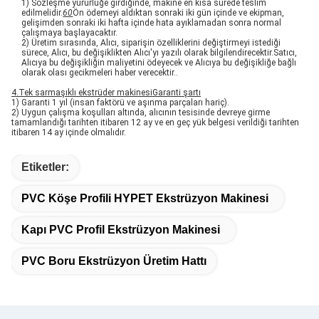
1) Sözleşme yürürlüğe girdiğinde, makine en kısa sürede teslim
edilmelidir.
60
Ön ödemeyi aldıktan sonraki iki gün içinde ve ekipman,
gelişimden sonraki iki hafta içinde hata ayıklamadan sonra normal
çalışmaya başlayacaktır.
2) Üretim sırasında, Alıcı, siparişin özelliklerini değiştirmeyi istediği
sürece, Alıcı, bu değişiklikten Alıcı'yı yazılı olarak bilgilendirecektir.Satıcı,
Alıcıya bu değişikliğin maliyetini ödeyecek ve Alıcıya bu değişikliğe bağlı
olarak olası gecikmeleri haber verecektir..
4.
Tek sarmaşıklı ekstrüder makinesi
Garanti şartı
1) Garanti 1 yıl (insan faktörü ve aşınma parçaları hariç).
2) Uygun çalışma koşulları altında, alıcının tesisinde devreye girme
tamamlandığı tarihten itibaren 12 ay ve en geç yük belgesi verildiği tarihten
itibaren 14 ay içinde olmalıdır.
Etiketler:
PVC Köşe Profili HYPET Ekstrüzyon Makinesi
Kapı PVC Profil Ekstrüzyon Makinesi
PVC Boru Ekstrüzyon Üretim Hattı