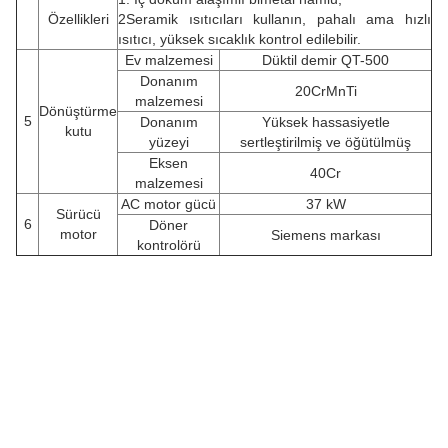
Özellikleri
2Seramik ısıtıcıları kullanın, pahalı ama hızlı
ısıtıcı, yüksek sıcaklık kontrol edilebilir.
Ev malzemesi
Düktil demir QT-500
Donanım
20CrMnTi
malzemesi
Dönüştürme
5
Donanım
Yüksek hassasiyetle
kutu
yüzeyi
sertleştirilmiş ve öğütülmüş
Eksen
40Cr
malzemesi
AC motor gücü
37 kW
Sürücü
6
Döner
motor
Siemens markası
kontrolörü