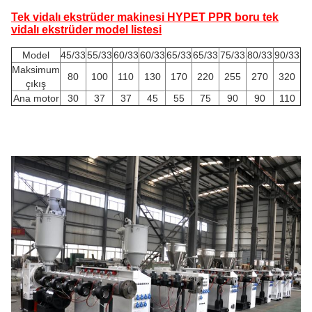
Tek vidalı ekstrüder makinesi HYPET PPR boru tek
vidalı ekstrüder model listesi
Model
45/33
55/33
60/33
60/33
65/33
65/33
75/33
80/33
90/33
Maksimum
80
100
110
130
170
220
255
270
320
çıkış
Ana motor
30
37
37
45
55
75
90
90
110