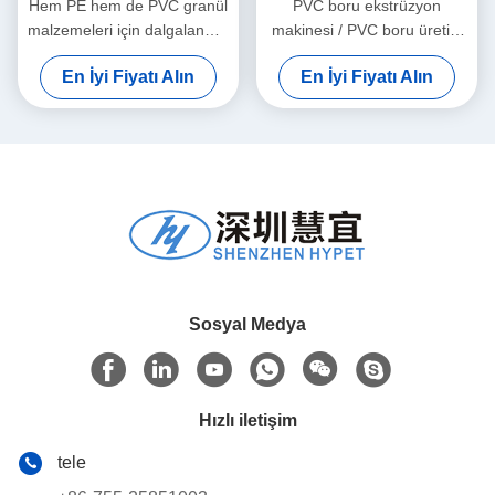
Hem PE hem de PVC granül
PVC boru ekstrüzyon
malzemeleri için dalgalanmış
makinesi / PVC boru üretim
boru ekstrüzyon makinesi
hattı 315-630
En İyi Fiyatı Alın
En İyi Fiyatı Alın
Sosyal Medya
Hızlı iletişim
tele