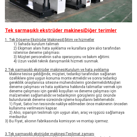
Tek sarmaşıklı ekstrüder makinesi
Diğer terimler
1. Tek Döşeme Ekstrüder Makinesi
Eğitim ve hizmetler
1) Sahada kurulum talimatı
2) Ekipman alanı hata ayıklama ve kurallara göre alıcı tarafından
istenirse deneme çalışması.
3) Müşteri personelinin saha operasyonu ve bakım eğitimi.
4) Uzun vadeli teknik danışmanlık hizmeti sunmak.
2.
Tek sarmaşıklı ekstrüder makinesi
Kurulum ve hata ayıklama
Makine tesise geldiğinde, müşteri, tedarikçi tarafından sağlanan
özelliklere göre uygun konuma monte etmelidir.ve sonra tedarikçi
gereklilik onaylanırsa sitesine mühendislerini göndermelidirMüşteri
deneme çalışması ve hata ayıklama hakkında talimatlar vermek için
deneme çalışması için gerekli koşulları ve deneme çalışması için
malzemeleri sağlamalıdır.ve tedarikçinin görüşlerini göz önünde
bulundurarak deneme sürecinde işleme koşullarını belirlemelidir..
1) Fiyat, Satıcı'nın tesisinde nakliye edilmeden önce makinenin önceden
kullanıma verilmesini kapsar.
2) Alıcı, siparişin teslimatı için uygun alan, araç ve işgücü sağlamaya
mecburdur.
3) Bu Fiyat, alıcının fabrikasında komisyon ve montajı içermez.
3.
Tek sarmaşıklı ekstrüder makinesi
Teslimat zamanı