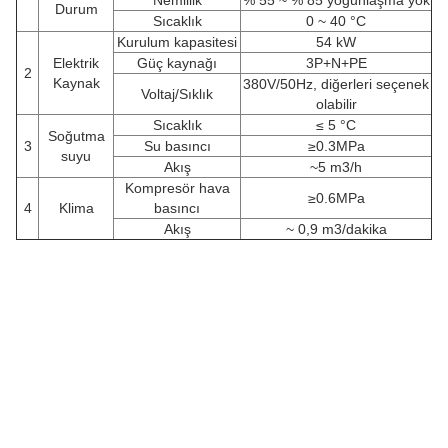
Nemlilik
% 55 ~ % 85 yoğunlaşma yok
Durum
Sıcaklık
0 ~ 40 °C
Kurulum kapasitesi
54 kW
Elektrik
Güç kaynağı
3P+N+PE
2
Kaynak
380V/50Hz, diğerleri seçenek
Voltaj/Sıklık
olabilir
Sıcaklık
≤ 5 °C
Soğutma
3
Su basıncı
≥0.3MPa
suyu
Akış
~5 m3/h
Kompresör hava
≥0.6MPa
4
Klima
basıncı
Akış
~ 0,9 m3/dakika