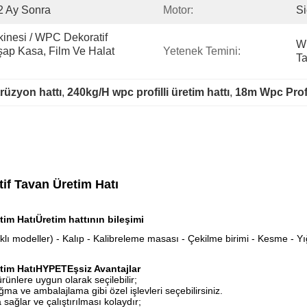
2 Ay Sonra
Motor:
S
inesi / WPC Dekoratif 
WP
ap Kasa, Film Ve Halat 
Yetenek Temini:
Ta
rüzyon hattı
, 
240kg/H wpc profilli üretim hattı
, 
18m Wpc Profi
if Tavan Üretim Hatı
tim Hatı
Üretim hattının bileşimi
farklı modeller) - Kalıp - Kalibreleme masası - Çekilme birimi - Kesme - Y
tim Hatı
HYPET
Eşsiz Avantajlar
ürünlere uygun olarak seçilebilir;
ma ve ambalajlama gibi özel işlevleri seçebilirsiniz.
sağlar ve çalıştırılması kolaydır;