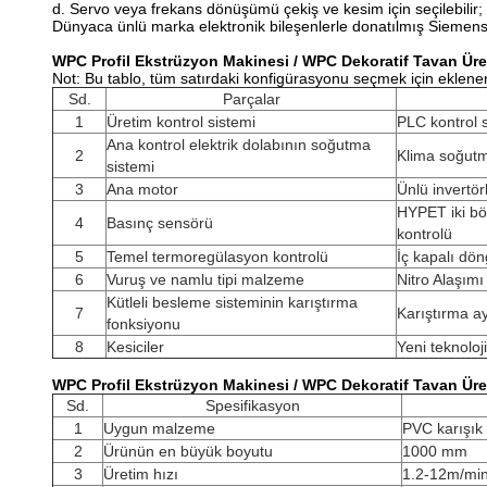
d. Servo veya frekans dönüşümü çekiş ve kesim için seçilebilir;
Dünyaca ünlü marka elektronik bileşenlerle donatılmış Siemens
WPC Profil Ekstrüzyon Makinesi / WPC Dekoratif Tavan Üre
Not: Bu tablo, tüm satırdaki konfigürasyonu seçmek için eklene
Sd.
Parçalar
1
Üretim kontrol sistemi
PLC kontrol 
Ana kontrol elektrik dolabının soğutma
2
Klima soğutm
sistemi
3
Ana motor
Ünlü invertö
HYPET iki bö
4
Basınç sensörü
kontrolü
5
Temel termoregülasyon kontrolü
İç kapalı dön
6
Vuruş ve namlu tipi malzeme
Nitro Alaşımı 
Kütleli besleme sisteminin karıştırma
7
Karıştırma ay
fonksiyonu
8
Kesiciler
Yeni teknoloji
WPC Profil Ekstrüzyon Makinesi / WPC Dekoratif Tavan Üre
Sd.
Spesifikasyon
1
Uygun malzeme
PVC karışık 
2
Ürünün en büyük boyutu
1000 mm
3
Üretim hızı
1.2-12m/mi