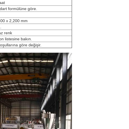
aat
art formülüne göre.
800 x 2,200 mm
.
z renk
n listesine bakın.
şullarına göre değişir.