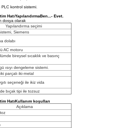
 PLC kontrol sistemi.
tim Hatı
Yapılandırma
Ben...
- Evet.
n dosya olarak
Yapılandırma seçimi
sistemi, Siemens
a dolabı
rlü AC motoru
lümde bireysel sıcaklık ve basınç
gü ısıyı dengeleme sistemi.
iki parçalı iki-metal
gıtı seçeneği ile ikiz vida
de bıçak tipi ile tozsuz
tim Hatı
Kullanım koşulları
Açıklama
toz
n