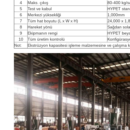
4
Maks. çıkış
80-400 kg/s
5
Test ve kabul
HYPET stand
6
Merkezi yüksekliği
1,000mm
7
Tüm hat boyutu (L x W x H)
24,000 x 1,
8
Hareket yönü
Sağdan sola
9
Ekipmanın rengi
HYPET beya
10
Tüm üretim kontrolü
Konfigürasyo
Not:
Ekstrüzyon kapasitesi işleme malzemesine ve çalışma ko