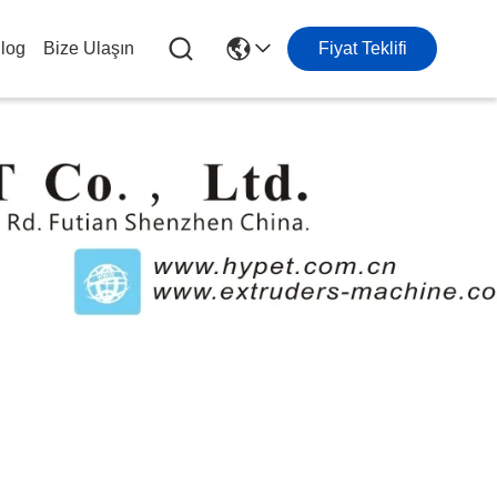
log
Bize Ulaşın
Fiyat Teklifi