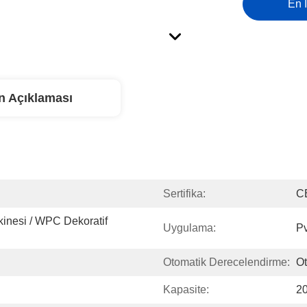
En İ
n Açıklaması
Sertifika:
C
inesi / WPC Dekoratif 
Uygulama:
Pv
Otomatik Derecelendirme:
Ot
Kapasite:
2