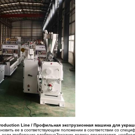
g Production Line / Профильная экструзионная машина для укра
новить ее в соответствующем положении в соответствии со спец
, если требование одобреноЗаказчик должен предоставить необход