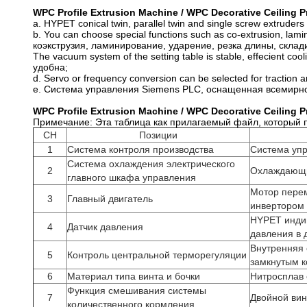
WPC Profile Extrusion Machine / WPC Decorative Ceilin
a. HYPET conical twin, parallel twin and single screw extruders
b. You can choose special functions such as co-extrusion, lam
коэкструзия, ламинирование, ударение, резка длины, складир
The vacuum system of the setting table is stable, effecient
удобна;
d. Servo or frequency conversion can be selected for traction a
e. Система управления Siemens PLC, оснащенная всемирн
WPC Profile Extrusion Machine / WPC Decorative Ceilin
Примечание: Эта таблица как прилагаемый файл, который 
СН
Позиции
1
Система контроля производства
Система упр
Система охлаждения электрического
2
Охлаждающи
главного шкафа управления
Мотор перем
3
Главный двигатель
инвертором
HYPET инди
4
Датчик давления
давления в 
Внутренняя 
5
Контроль центральной терморегуляции
замкнутым к
6
Материал типа винта и бочки
Нитросплав 
Функция смешивания системы
7
Двойной ви
количественного кормления