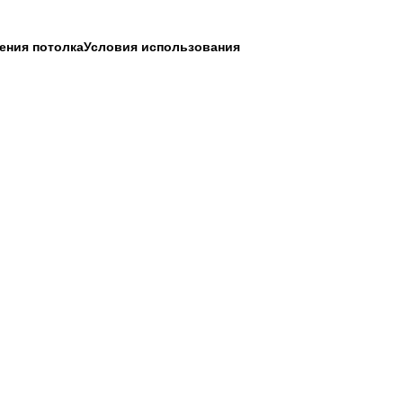
шения потолка
Условия использования