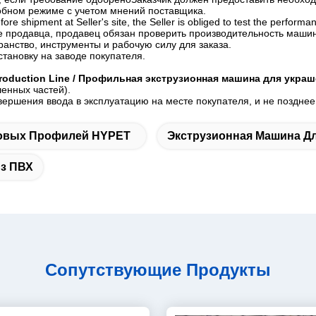
робном режиме с учетом мнений поставщика.
fore shipment at Seller's site, the Seller is obliged to test the perf
е продавца, продавец обязан проверить производительность маши
анство, инструменты и рабочую силу для заказа.
становку на заводе покупателя.
g Production Line / Профильная экструзионная машина для укра
шенных частей).
вершения ввода в эксплуатацию на месте покупателя, и не позднее
ловых Профилей HYPET
Экструзионная Машина Д
Из ПВХ
Сопутствующие Продукты