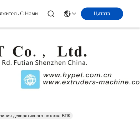
яжитесь С Нами
Цитата
иния декоративного потолка ВПК