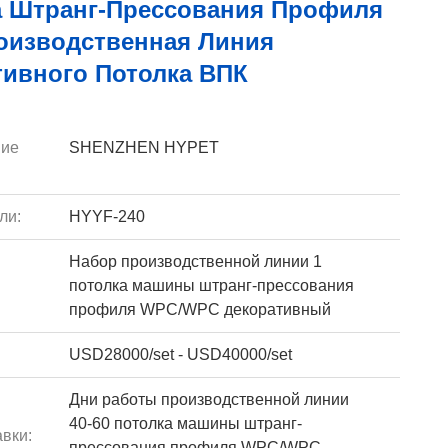
 Штранг-Прессования Профиля
оизводственная Линия
тивного Потолка ВПК
ие
SHENZHEN HYPET
ли:
HYYF-240
Набор производственной линии 1
потолка машины штранг-прессования
профиля WPC/WPC декоративный
USD28000/set - USD40000/set
Дни работы производственной линии
40-60 потолка машины штранг-
вки:
прессования профиля WPC/WPC