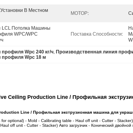
Установки В Местном 
МОТОР:
С
 LCL Потолка Машины 
Н
офиля WPC/WPC 
Поставка Способности:
М
уч
W
 профиля Wpc 240 кг/ч
, 
Производственная линия профил
я профиля Wpc 18 м
tive Ceiling Production Line / Профильная экстр
g Production Line / Профильная экструзионная машина для укра
 for optional) - Mold - Calibrating table - Haul off unit - Cutter - St
e - Haul off unit - Cutter - Stacker) Авто загрузчик - Конический двойно