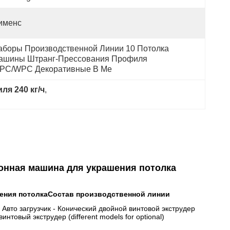
именс
аборы Производственной Линии 10 Потолка 
ашины Штранг-Прессования Профиля 
PC/WPC Декоративные В Ме
я 240 кг/ч
, 
узионная машина для украшения потолка
шения потолка
Состав производственной линии
acker) Авто загрузчик - Конический двойной винтовой экструдер
й винтовый экструдер (different models for optional)