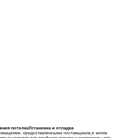
шения потолка
Установка и отладка
ификациями, предоставленными поставщиком;и затем
имые условия для пробного запуска и материалы для