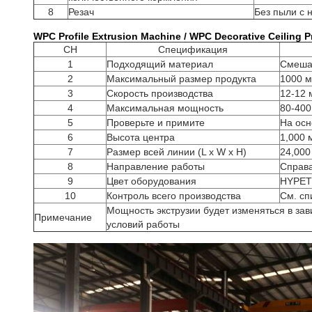
8
Резач
Без пыли с 
WPC Profile Extrusion Machine / WPC Decorative Ceilin
СН
Спецификация
1
Подходящий материал
Смеша
2
Максимальный размер продукта
1000 
3
Скорость производства
12-12 
4
Максимальная мощность
80-400 
5
Проверьте и примите
На осн
6
Высота центра
1,000 
7
Размер всей линии (L x W x H)
24,000
8
Направление работы
Справ
9
Цвет оборудования
HYPET
10
Контроль всего производства
См. сп
Мощность экструзии будет изменяться в зав
Примечание
условий работы