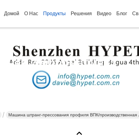
Домой
О Нас
Продукты
Решения
Видео
Блог
Св
бная Информация О
кции
Машина штранг-прессования профиля ВПК/производственная л