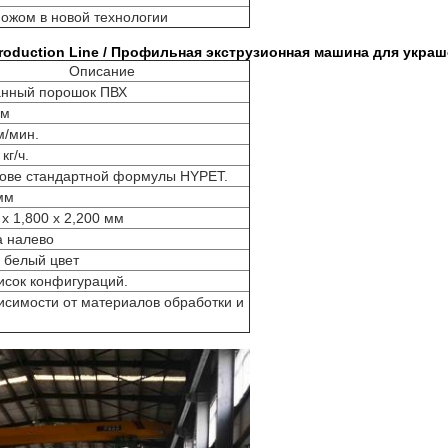
ножом в новой технологии
g Production Line / Профильная экструзионная машина для укра
Описание
нный порошок ПВХ
мм
м/мин.
кг/ч.
ове стандартной формулы HYPET.
мм
 x 1,800 x 2,200 мм
а налево
 белый цвет
исок конфигураций.
исимости от материалов обработки и