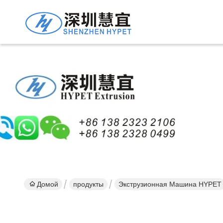
Подро
Проду
Домой
продукты
Экструзионная Машина HYPET