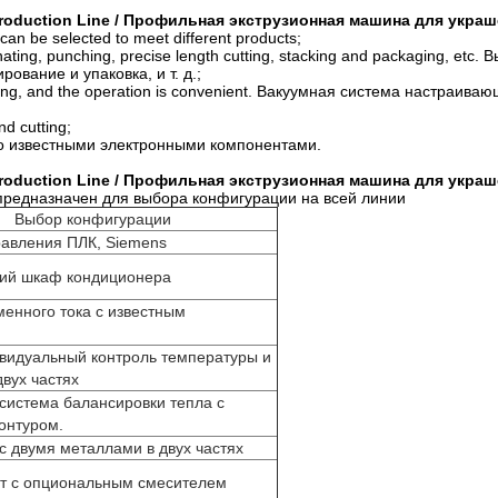
g Production Line / Профильная экструзионная машина для укра
 can be selected to meet different products;
inating, punching, precise length cutting, stacking and packaging, e
ование и упаковка, и т. д.;
 cooling, and the operation is convenient. Вакуумная система настра
nd cutting;
о известными электронными компонентами.
g Production Line / Профильная экструзионная машина для укра
предназначен для выбора конфигурации на всей линии
Выбор конфигурации
авления ПЛК, Siemens
й шкаф кондиционера
енного тока с известным
видуальный контроль температуры и
двух частях
система балансировки тепла с
онтуром.
с двумя металлами в двух частях
нт с опциональным смесителем