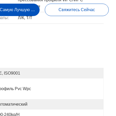
декоративн
 Самую Лучшую Цену
Свяжитесь Сейчас
аты:
Л/К, Т/Т
E, ISO9001
рофиль Pvc Wpc
втоматический
00-240kg/h