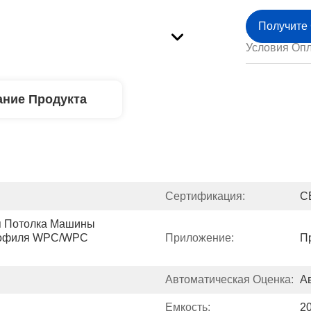
Получите
Условия Опл
ние Продукта
Сертификация:
C
 Потолка Машины 
офиля WPC/WPC 
Приложение:
П
Автоматическая Оценка:
А
Емкость:
2