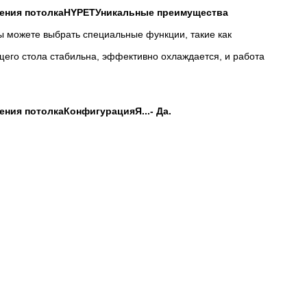
шения потолка
HYPET
Уникальные преимущества
tc. Вы можете выбрать специальные функции, такие как
ивающего стола стабильна, эффективно охлаждается, и работа
шения потолка
Конфигурация
Я...
- Да.