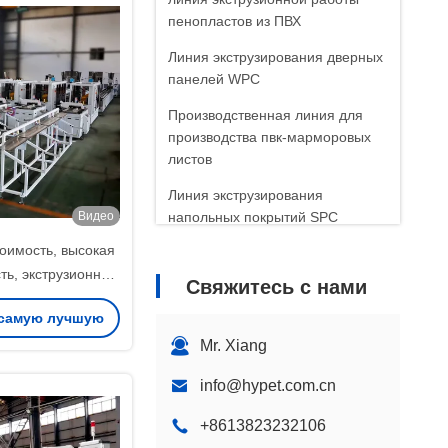
е Производитель
пенопластов из ПВХ
я изготовления
Линия экструзирования дверных
панелей WPC
Производственная линия для
производства пвк-марморовых
листов
Линия экструзирования
Видео
напольных покрытий SPC
оимость, высокая
Машины вспомогательные и их
ь, экструзионная
части
Свяжитесь с нами
профилей окон из
Другие машины для
 самую лучшую
ДПК, машина для
экструзирования пластмасс
Mr. Xiang
ения профилей
ену
ых дверных рам
info@hypet.com.cn
+8613823232106