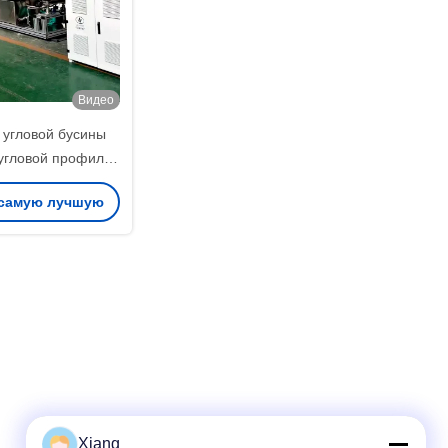
Видео
угловой бусины
угловой профиль
онная машина
 самую лучшую
овые изделия
итель машины
ену
Xiang