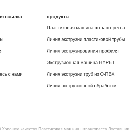
я ссылка
продукты
Пластиковая машина штрангпресса
ты
Линия экструзии пластиковой трубы
я
Линия экструзирования профиля
Экструзионная машина HYPET
есь с нами
Линия экструзии труб из О-ПВХ
Линия экструзионной обработки
половых листов из ПП
й Хорошее качество Пластиковая машина штрангпресса Доставщик.