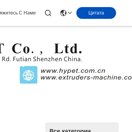
яжитесь С Нами
Цитата
филя
Все категории