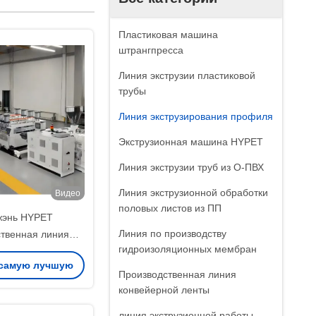
Пластиковая машина
штрангпресса
Линия экструзии пластиковой
трубы
Линия экструзирования профиля
Экструзионная машина HYPET
Линия экструзии труб из О-ПВХ
Линия экструзионной обработки
Видео
половых листов из ПП
жэнь HYPET
Линия по производству
твенная линия
гидроизоляционных мембран
ого производства
 самую лучшую
 кристаллической
Производственная линия
Трислойная ПВХ
конвейерной ленты
ену
тиролная доска
линия экструзионной работы