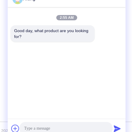
Быстрый контакт
2:55 AM
Телефон
Good day, what product are you looking 
for?
+86-755-25851003
Электронная почта
info@hypet.com.cn
Адрес
Комната 2205, здание Ангела, улица 4
Багуа, Шэньчжэнь, Китай.
 2021-2026 Shenzhen HYPET Co., Ltd. Все права защищены.