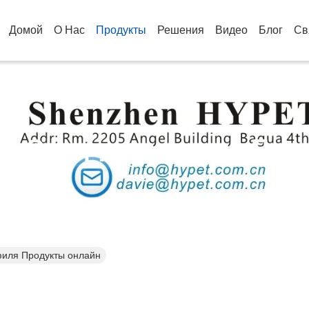
Домой
О Нас
Продукты
Решения
Видео
Блог
Св
ия Экструзирования Про
филя Продукты онлайн