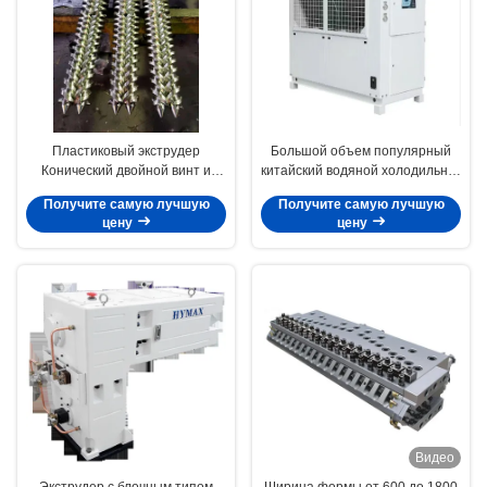
Пластиковый экструдер
Большой объем популярный
Конический двойной винт и
китайский водяной холодильник
ствол / биметаллический винт и
модели HYAC-30AD в типе
Получите самую лучшую
Получите самую лучшую
ствол для двойных двойных
охлаждения вентилятора
цену
цену
винтовых экструдеров
Видео
Экструдер с блочным типом
Ширина формы от 600 до 1800