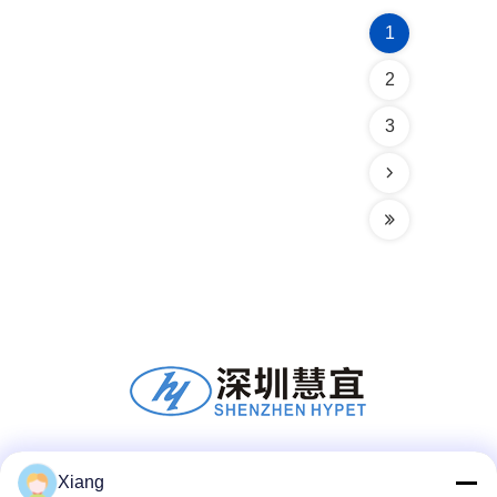
1
2
3
Социальные сети
Xiang