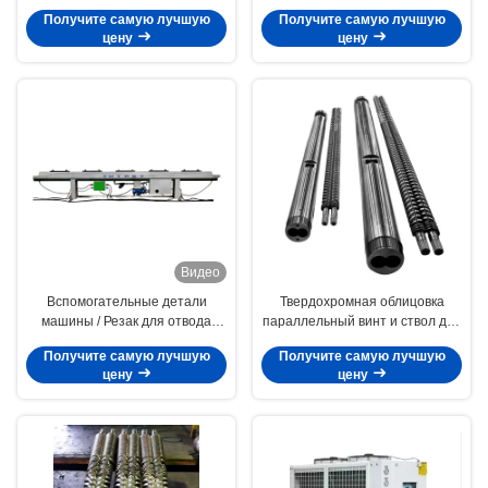
машина по течению
двойного конического винта и
Получите самую лучшую
Получите самую лучшую
бочонка
цену
цену
Видео
Вспомогательные детали
Твердохромная облицовка
машины / Резак для отвода
параллельный винт и ствол для
вакуумного бака
экструдеров с двойным винтом
Получите самую лучшую
Получите самую лучшую
и измерения размеров
цену
цену