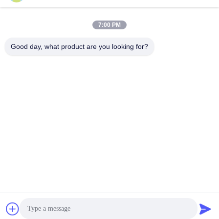
7:00 PM
Быстрый контакт
Good day, what product are you looking for?
Телефон
+86-755-25851003
Электронная почта
info@hypet.com.cn
Адрес
Комната 2205, здание Ангела, улица 4 Багуа, Шэньчжэнь,
Китай.
Политика конфиденциальности
|
Карта сайта
Китай Хорошее качество Пластиковая машина штрангпресса
Доставщик. 2021-2026 Shenzhen HYPET Co., Ltd. Все права
защищены.