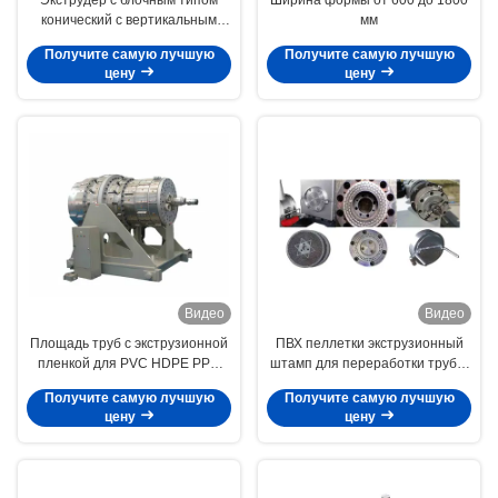
конический с вертикальным
мм
типом коробки редукторов
Получите самую лучшую
Получите самую лучшую
высокого крутящего момента
цену
цену
Видео
Видео
Площадь труб с экструзионной
ПВХ пеллетки экструзионный
пленкой для PVC HDPE PPR
штамп для переработки труб и
труб от 20 до 630 мм
профилей из ПВХ
Получите самую лучшую
Получите самую лучшую
цену
цену