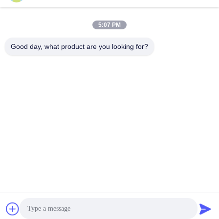
5:07 PM
Contacto rápido
Good day, what product are you looking for?
Teléfono
+86-755-25851003
Correo electrónico
info@hypet.com.cn
DIRECCIÓN
Habitación 2205 del edificio 4 de la calle BAGUA,
Shenzhen, China.
Política de privacidad
|
Mapa del Sitio
China buena calidad Máquina plástica del extrusor Proveedor.
Derecho de autor 2021-2026 Shenzhen HYPET Co., Ltd. Todos
los derechos reservados.