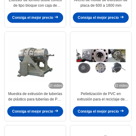
de tipo bloque con caja de
placa de 600 a 1800 mm
engranajes de tipo vertical con
reductor de engranajes de par
Consiga el mejor precio
Consiga el mejor precio
alto
El video
El video
Muestra de extrusión de tuberías
Pelletización de PVC en
de plástico para tuberías de PVC
extrusión para el reciclaje de
HDPE PPR de 20 a 630 mm
tubos y perfiles de PVC
Consiga el mejor precio
Consiga el mejor precio