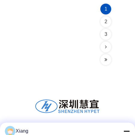
1
2
3
Redes Sociales
Xiang