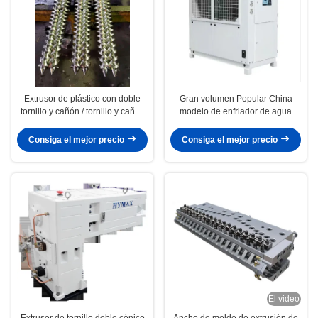
Extrusor de plástico con doble
Gran volumen Popular China
tornillo y cañón / tornillo y cañón
modelo de enfriador de agua
bimetal para extrusores de doble
HYAC-30AD en el tipo de
tornillo
enfriamiento del ventilador
Consiga el mejor precio
Consiga el mejor precio
El video
Extrusor de tornillo doble cónico
Ancho de molde de extrusión de