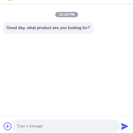
10:28 PM
Contacto rápido
Good day, what product are you looking for?
Teléfono
+86-755-25851003
Correo electrónico
info@hypet.com.cn
DIRECCIÓN
Habitación 2205 del edificio 4 de la calle BAGUA,
Shenzhen, China.
Política de privacidad
|
Mapa del Sitio
China buena calidad Máquina plástica del extrusor Proveedor.
Derecho de autor 2021-2026 Shenzhen HYPET Co., Ltd. Todos
los derechos reservados.