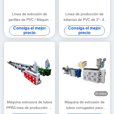
Línea de extrusión de
Línea de producción de
perfiles de PVC / Máquina
tuberías de PVC de 3''- 4''
para fabricar perfiles de PVC
de calidad estable con
Consiga el mejor
Consiga el mejor
extrusora de tornillo gemelo
precio
precio
cónico HYZS65/132
El video
Máquina extrusora de tubos
Máquina de extrusión de
PPR/Línea de producción de
tubos corrugados para
tubos PPR 20-63
material de granulados de