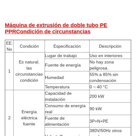
Máquina de extrusión de doble tubo PE
PPR
Condición de circunstancias
EE:
Condición
Especificación
Descripción
No
Lugar de trabajo
Uso en interiores
Es natural.
No hay zona
Fuente de energía
las
peligrosa.
1
circunstancias
55% a 85% sin
Humedad
condición
condensación
Temperatura
0 ~ 40 °C
Capacidad de
200 kW
instalación
Consumo de energía
90 kW
Energía
real
2
eléctrica
Fuente de
3P+N+PE
fuente
alimentación
380V/50Hz otros