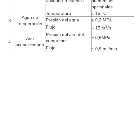
Voltado/Frecuencia
pueden ser
opcionales
Temperatura
≤ 15 °C
Agua de
Presión del agua
≥ 0,3 MPa
3
refrigeración
3
Flujo
~ 15 m
/h
Presión del aire del
≥ 0,6MPa
Aire
compresor
4
acondicionado
3
Flujo
~ 0,9 m
/min