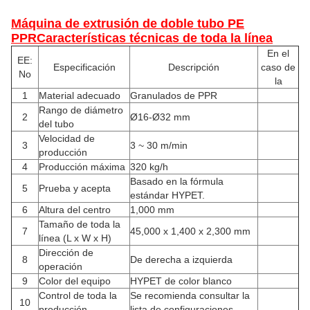
Máquina de extrusión de doble tubo PE
PPR
Características técnicas de toda la línea
En el
EE:
Especificación
Descripción
caso de
No
la
1
Material adecuado
Granulados de PPR
Rango de diámetro
2
Ø16-Ø32 mm
del tubo
Velocidad de
3
3 ~ 30 m/min
producción
4
Producción máxima
320 kg/h
Basado en la fórmula
5
Prueba y acepta
estándar HYPET.
6
Altura del centro
1,000 mm
Tamaño de toda la
7
45,000 x 1,400 x 2,300 mm
línea (L x W x H)
Dirección de
8
De derecha a izquierda
operación
9
Color del equipo
HYPET de color blanco
Control de toda la
Se recomienda consultar la
10
producción
lista de configuraciones.