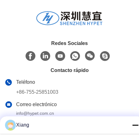
Redes Sociales
Contacto rápido
Teléfono
+86-755-25851003
Correo electrónico
info@hypet.com.cn
DIRECCIÓN
Xiang
Habitación 2205 del edificio 4 de la calle BAGUA,
Shenzhen, China.