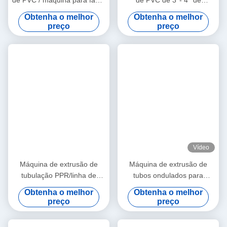
de PVC / máquina para fazer
de PVC de 3''- 4'' de
perfil de PVC
qualidade estável com
Obtenha o melhor
Obtenha o melhor
extrusora de parafuso duplo
preço
preço
cônico HYZS65/132
Vídeo
Máquina de extrusão de
Máquina de extrusão de
tubulação PPR/linha de
tubos ondulados para
produção 20-63 da
materiais granulados de PE
Obtenha o melhor
Obtenha o melhor
tubulação PPR
e PVC
preço
preço