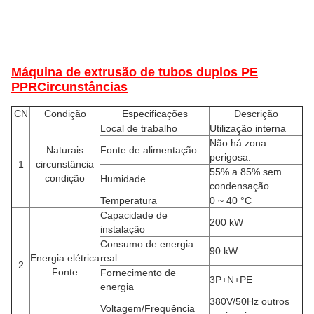
Máquina de extrusão de tubos duplos PE
PPR
Circunstâncias
CN
Condição
Especificações
Descrição
Local de trabalho
Utilização interna
Não há zona
Naturais
Fonte de alimentação
perigosa.
1
circunstância
55% a 85% sem
condição
Humidade
condensação
Temperatura
0 ~ 40 °C
Capacidade de
200 kW
instalação
Consumo de energia
90 kW
Energia elétrica
real
2
Fonte
Fornecimento de
3P+N+PE
energia
380V/50Hz outros
Voltagem/Frequência