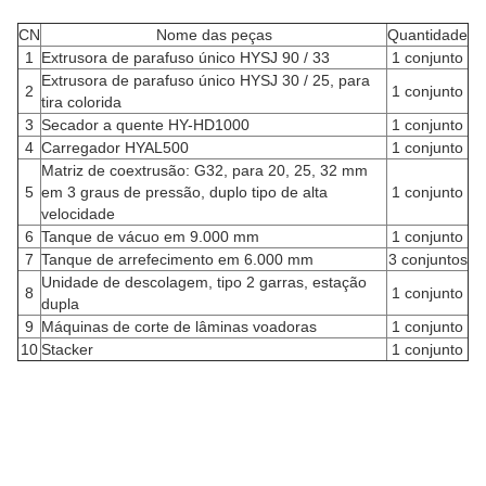
CN
Nome das peças
Quantidade
1
Extrusora de parafuso único HYSJ 90 / 33
1 conjunto
Extrusora de parafuso único HYSJ 30 / 25, para
2
1 conjunto
tira colorida
3
Secador a quente HY-HD1000
1 conjunto
4
Carregador HYAL500
1 conjunto
Matriz de coextrusão: G32, para 20, 25, 32 mm
5
em 3 graus de pressão, duplo tipo de alta
1 conjunto
velocidade
6
Tanque de vácuo em 9.000 mm
1 conjunto
7
Tanque de arrefecimento em 6.000 mm
3 conjuntos
Unidade de descolagem, tipo 2 garras, estação
8
1 conjunto
dupla
9
Máquinas de corte de lâminas voadoras
1 conjunto
10
Stacker
1 conjunto