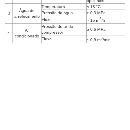
opcionais
Temperatura
≤ 15 °C
Água de
Pressão da água
≥ 0,3 MPa
3
arrefecimento
3
Fluxo
~ 15 m
/h
Pressão do ar do
≥ 0,6 MPa
Ar
compressor
4
condicionado
3
Fluxo
~ 0,9 m
/min