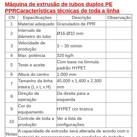
Máquina de extrusão de tubos duplos PE
PPR
Características técnicas de toda a linha
CN
Especificações
Descrição
Observação
1
Material adequado
Granulados de PPR
Intervalo de
2
Ø16-Ø32 mm
diâmetro do tubo
Velocidade de
3
3 ~ 30 m/min
produção
4
Max. potência
320 kg/h
Com base na fórmula
5
Teste e aceite
padrão HYPET.
6
Altura do centro
1,000 mm
Tamanho da linha
45,000 x 1,400 x 2,300
7
inteira (L x L x H)
mm
Direção de
Da direita para a
8
operação
esquerda
Cor do
9
HYPET cor branca
equipamento
Controle de toda a
Ver a lista de
10
produção
configurações.
A capacidade de extrusão será alterada de acordo com o
Notas