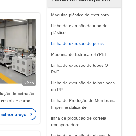
Máquina plástica da extrusora
Linha de extrusão de tubo de
plástico
Linha de extrusão de perfis
Máquina de Extrusão HYPET
Linha de extrusão de tubos O-
PVC
Linha de extrusão de folhas ocas
Vídeo
de PP
dução de extrusão
Linha de Produção de Membrana
cristal de carbono
Impermeabilizante
enzhen/Manufator
melhor preço
 de fabricação de
linha de produção de correia
o para placas de
transportadora
e PVC de três
Linha de extrusão de placas de