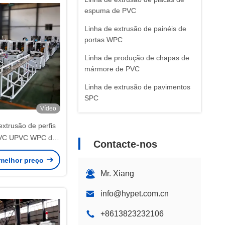
amadas
espuma de PVC
Linha de extrusão de painéis de
portas WPC
Linha de produção de chapas de
mármore de PVC
Linha de extrusão de pavimentos
SPC
Vídeo
Máquinas e peças auxiliares
xtrusão de perfis
Outras máquinas de extrusão de
PVC UPVC WPC de
Contacte-nos
plásticos
 e preço acessível,
melhor preço
ra fabricação de
Mr. Xiang
ldura de porta de
lástico
info@hypet.com.cn
+8613823232106