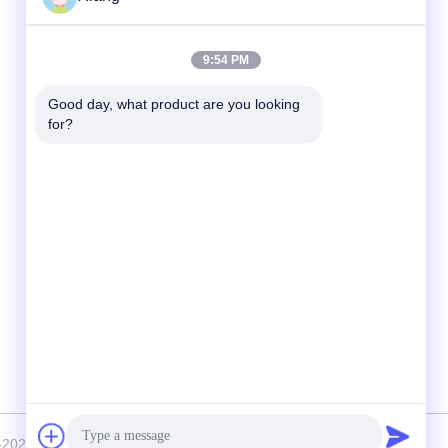
Contato Rápido
9:54 PM
Telefone
Good day, what product are you looking 
for?
+86-755-25851003
E-mail
info@hypet.com.cn
Endereço
Sala 2205 Edifício 4 da Rua BAGUA,
SHENZHEN, CHINA
-2026 Shenzhen HYPET Co., Ltd. Todos os direitos reservados.