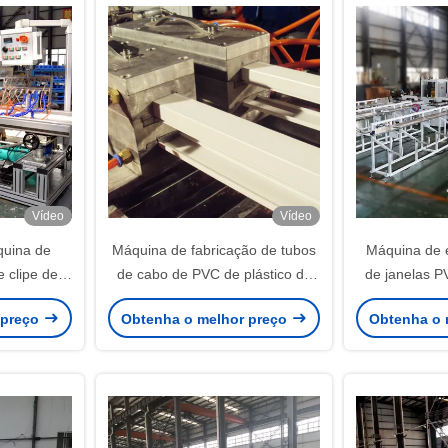
c
Vídeo
Vídeo
quina de
Máquina de fabricação de tubos
Máquina de e
e clipe de
de cabo de PVC de plástico de
de janelas 
e L ou V
venda quente
alta eficácia
 preço
Obtenha o melhor preço
Obtenha o 
o de perfil
máquina pa
ara venda
perfis de mo
p