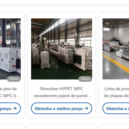
Vídeo
Vídeo
e piso de
Shenzhen HYPET WPC
Linha de pro
VC WPC de
revestimento painel de parede
de chapas de 
tratamento
interior grande tabuleiro com
HYPET de Sh
 preço
Obtenha o melhor preço
Obtenha o 
e laminante
máquina de extrusão de padrão
de máquinas
espirais
laminado
equipament
icas
espuma d