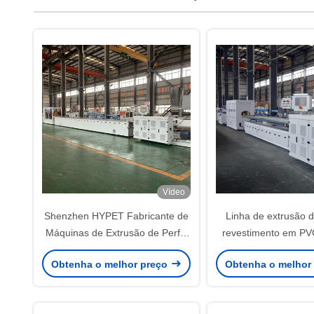
Vídeo
Shenzhen HYPET Fabricante de
Linha de extrusão d
Máquinas de Extrusão de Perfis
revestimento em P
de PVC/UPVC para Janelas e
alta capacidade com 
Obtenha o melhor preço
Obtenha o melhor
Portas de Vidro Deslizantes
de superfície de film
com extrusoras de 
geminadas cón