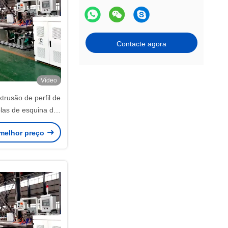
Contacte agora
Vídeo
trusão de perfil de
olas de esquina de
T de Shenzhen
melhor preço