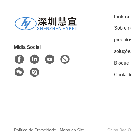
Link rá
Sobre n
produto
Mídia Social
soluçõe
Blogue
Contact
Política de Privacidade
|
Mapa do Site
China Boa Qu