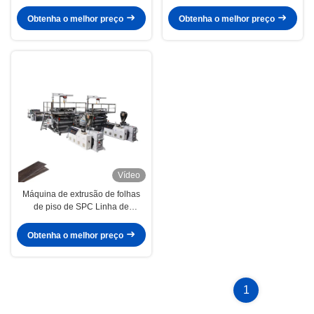
Panel Board Tiles Extrusion
parafusos binários cônicos
Production Making Machine
95/192
Obtenha o melhor preço
Obtenha o melhor preço
Supplier
Vídeo
Máquina de extrusão de folhas
de piso de SPC Linha de
produção de folhas de plástico
composto de pedra
Obtenha o melhor preço
1