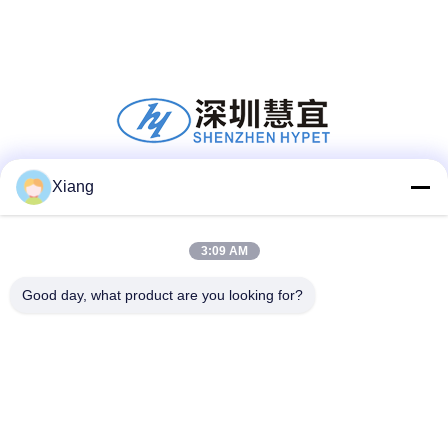
Xiang
Mídia Social
3:09 AM
Contato Rápido
Good day, what product are you looking for?
Telefone
+86-755-25851003
E-mail
info@hypet.com.cn