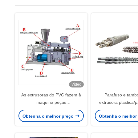
Vídeo
As extrusoras do PVC fazem à
Parafuso e tamb
máquina peças
extrusora plástica/
auxiliares/máquina a jusante
tambor cônicos 
Obtenha o melhor preço
Obtenha o melhor