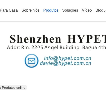
Para Casa
Sobre Nós
Produtos
Soluções
Vídeo
Blogu
áquinas E Peças Auxiliar
s Produtos online