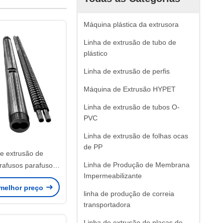
Máquina plástica da extrusora
Linha de extrusão de tubo de
plástico
Linha de extrusão de perfis
Máquina de Extrusão HYPET
Linha de extrusão de tubos O-
PVC
Linha de extrusão de folhas ocas
de PP
de extrusão de
Linha de Produção de Membrana
rafusos parafusos
Impermeabilizante
rafusos parafusos
melhor preço
rafusos parafusos
linha de produção de correia
rafusos
transportadora
Linha de extrusão de placas de