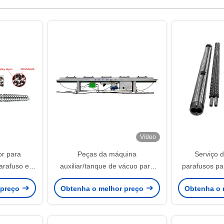
Vídeo
or para
Peças da máquina
Serviço 
parafuso e
auxiliar/tanque de vácuo para
parafusos pa
gêmeos
transporte do cortador
parafusos pa
 preço
Obtenha o melhor preço
Obtenha o 
parafusos pa
pa