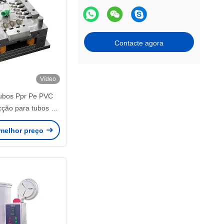
Contacte agora
Vídeo
 tubos Ppr Pe PVC
cção para tubos de
tes tamanhos
melhor preço