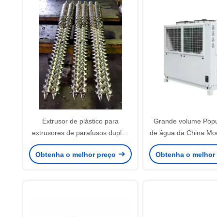
Extrusor de plástico para
Grande volume Popul
extrusores de parafusos duplos
de água da China Mo
de parafusos cónicos / parafusos
30AD em tipo de refr
Obtenha o melhor preço
Obtenha o melhor
e parafusos bimetais
ventilador