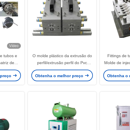
Vídeo
e tubos e
O molde plástico da extrusão do
Fittings de
atriz de
perfil/extrusão perfil do Pvc
Molde de inje
ação de PVC
morre
diferen
 preço
Obtenha o melhor preço
Obtenha o 