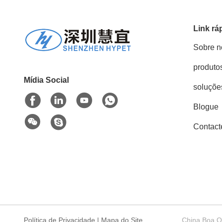
Link rá
Sobre n
produto
Mídia Social
soluçõe
Blogue
Contact
Política de Privacidade
|
Mapa do Site
China Boa Qu