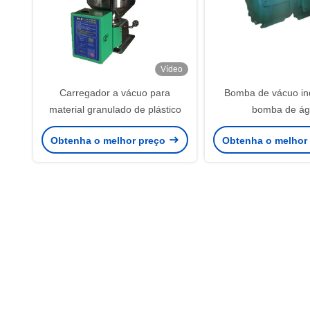
Vídeo
Carregador a vácuo para
Bomba de vácuo ind
material granulado de plástico
bomba de á
Obtenha o melhor preço
Obtenha o melhor