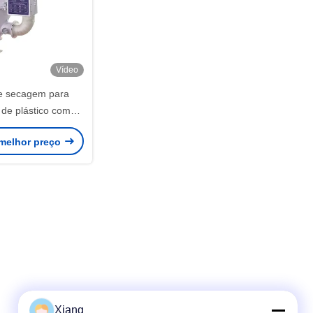
Vídeo
e secagem para
 de plástico com
de 300 a 3000 kg
melhor preço
Xiang