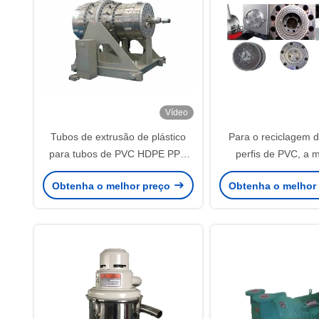
Vídeo
Tubos de extrusão de plástico
Para o reciclagem d
para tubos de PVC HDPE PPR
perfis de PVC, a m
de 20 a 630 mm
extrusão de pelletiz
Obtenha o melhor preço
Obtenha o melhor