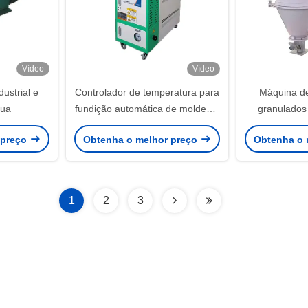
Vídeo
Vídeo
ustrial e
Controlador de temperatura para
Máquina d
gua
fundição automática de moldes a
granulados
moagem
capacidade 
 preço
Obtenha o melhor preço
Obtenha o 
1
2
3