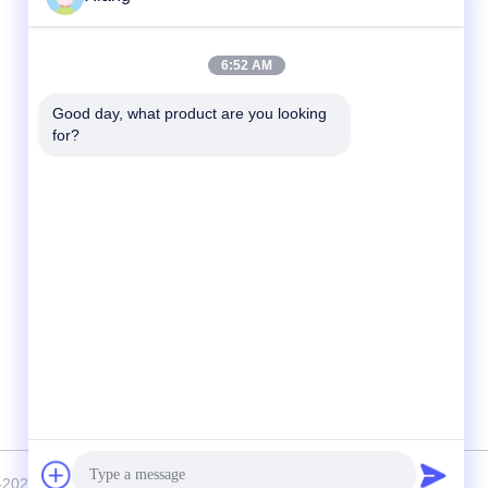
Contato Rápido
6:52 AM
Telefone
Good day, what product are you looking 
for?
+86-755-25851003
E-mail
info@hypet.com.cn
Endereço
Sala 2205 Edifício 4 da Rua BAGUA,
SHENZHEN, CHINA
-2026 Shenzhen HYPET Co., Ltd. Todos os direitos reservados.