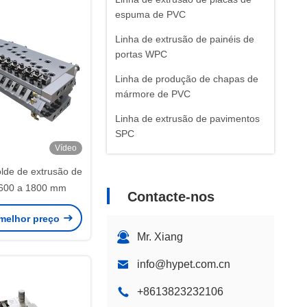
espuma de PVC
Linha de extrusão de painéis de
portas WPC
Linha de produção de chapas de
mármore de PVC
Linha de extrusão de pavimentos
SPC
Vídeo
Máquinas e peças auxiliares
lde de extrusão de
Outras máquinas de extrusão de
 600 a 1800 mm
Contacte-nos
plásticos
melhor preço
Mr. Xiang
info@hypet.com.cn
+8613823232106