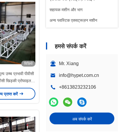
सहायक मशीन और भाग
अन्य प्लास्टिक एक्सट्रूज़न मशीन
हमसे संपर्क करें
Mr. Xiang
विडियो
्य उच्च प्रभावी पीवीसी
info@hypet.com.cn
ूपीसी खिड़की प्रोफाइल
+8613823232106
प्लास्टिक दरवाजा फ्रेम
ल्य प्राप्त करें
 बनाने की मशीन
अब संपर्क करें