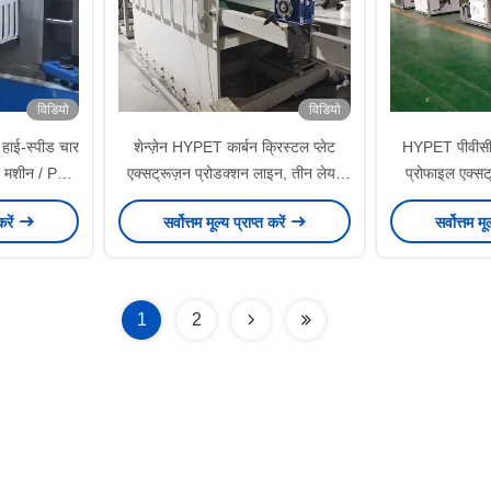
विडियो
विडियो
हाई-स्पीड चार
शेन्ज़ेन HYPET कार्बन क्रिस्टल प्लेट
HYPET पीवीसी क
की मशीन / PVC
एक्सट्रूज़न प्रोडक्शन लाइन, तीन लेयर
प्रोफाइल एक्सट
्रूज़न उत्पादन
PVC फोम बोर्ड उपकरण बनाने की मशीन
उत्पाद बनान
करें
सर्वोत्तम मूल्य प्राप्त करें
सर्वोत्तम मू
निर्माता
1
2