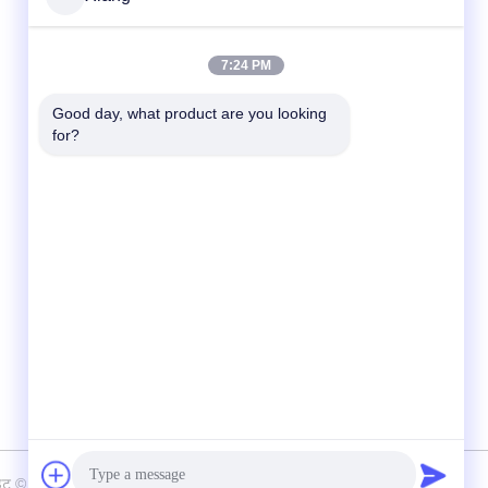
त्वरित संपर्क
7:24 PM
टेलीफोन
Good day, what product are you looking 
for?
+86-755-25851003
ईमेल
info@hypet.com.cn
पता
रूम 2205 एंजेल बिल्डिंग 4 रोड बागुआ, शेन्ज़ेन, चीन
 कॉपीराइट © 2021-2026 Shenzhen HYPET Co., Ltd. सभी अधिकार सुरक्षित हैं।