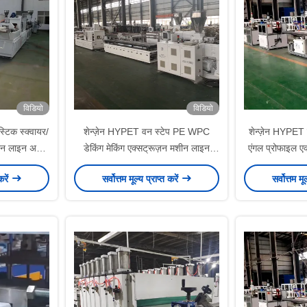
विडियो
विडियो
्टिक स्क्वायर/
शेन्ज़ेन HYPET वन स्टेप PE WPC
शेन्ज़ेन HYPET प
दन लाइन अर्ध-
डेकिंग मेकिंग एक्सट्रूज़न मशीन लाइन
एंगल प्रोफाइल ए
न निर्माता
/WPC को एक्सट्रूज़न प्रोडक्शन लाइन
कॉर्नर बीड प्लास्
करें
सर्वोत्तम मूल्य प्राप्त करें
सर्वोत्तम मू
निर्माता