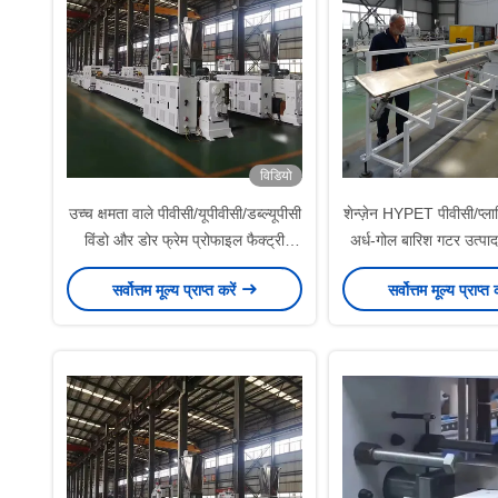
विडियो
उच्च क्षमता वाले पीवीसी/यूपीवीसी/डब्ल्यूपीसी
शेन्ज़ेन HYPET पीवीसी/प्लास
विंडो और डोर फ्रेम प्रोफाइल फैक्ट्री
अर्ध-गोल बारिश गटर उत्पा
उत्पादन लाइन केसमेंट और स्लाइडिंग विंडो
गोल बारिश पानी गटर मशी
सर्वोत्तम मूल्य प्राप्त करें
सर्वोत्तम मूल्य प्राप्त 
प्रोफाइल एक्सट्रूज़न लाइन प्लास्टिक
प्रोफाइल बनाने की मशीनें