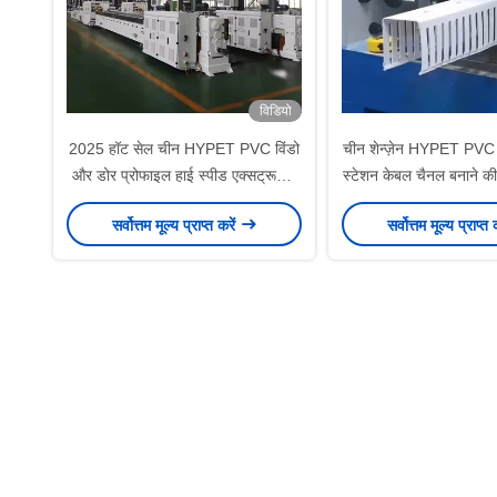
विडियो
2025 हॉट सेल चीन HYPET PVC विंडो
चीन शेन्ज़ेन HYPET PVC 
और डोर प्रोफाइल हाई स्पीड एक्सट्रूज़न
स्टेशन केबल चैनल बनाने 
प्रोडक्शन लाइन UPVC स्लाइडिंग ग्लास
वायरिंग डक्ट ट्रंकिंग एक्सट
सर्वोत्तम मूल्य प्राप्त करें
सर्वोत्तम मूल्य प्राप्त 
विंडो डोर फ्रेम बनाने की मशीनें
लाइन