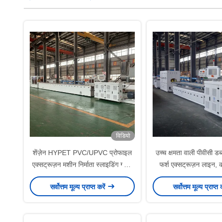
विडियो
शेंज़ेन HYPET PVC/UPVC प्रोफाइल
उच्च क्षमता वाली पीवीसी डब्ल
एक्सट्रूज़न मशीन निर्माता स्लाइडिंग ग्लास
फर्श एक्सट्रूज़न लाइन, 
विंडो और दरवाजों के लिए
स्क्रू एक्सट्रूडर के साथ ले
सर्वोत्तम मूल्य प्राप्त करें
सर्वोत्तम मूल्य प्राप्त 
सतह उपचार के 