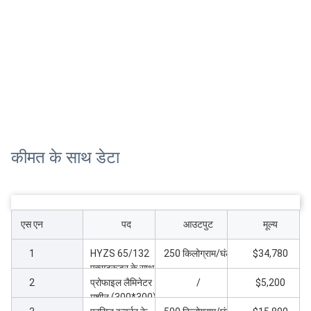
कीमत के साथ डेटा
एस एन
पद
आउटपुट
मूल्य
1
HYZS 65/132
250 किलोग्राम/घंटा
$34,780
एक्सट्रूडर के साथ
2
240 मिमी WPC
प्रोफाइल लैमिनेटर
/
$5,200
प्रोफाइल उत्पादन
मशीन (300*300)