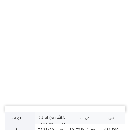
एस एन
पीवीसी ट्विन कोनिक
आउटपुट
मूल्य
स्क्रू एक्सट्रूडर