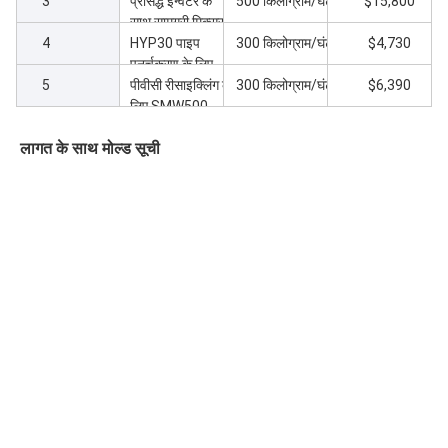
3
लाइन
प्रसिद्ध इन्वर्टर के
500 किलोग्राम/घंटा
$15,800
साथ सामग्री मिक्सर
4
300/600
HYP30 पाइप
300 किलोग्राम/घंटा
$4,730
पुनर्चक्रण के लिए
5
मजबूत क्रशर 30HP
पीवीसी रीसाइक्लिंग के
300 किलोग्राम/घंटा
$6,390
लिए SMW500
पाउडर 37kw
लागत के साथ मोल्ड सूची