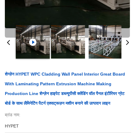
शेन्ज़ेन HYPET WPC Cladding Wall Panel Interior Great Board
With Laminating Pattern Extrusion Machine Making
Production Line शेन्ज़ेन हाइपेट डब्ल्यूपीसी क्लैडिंग वॉल पैनल इंटीरियर ग्रेट
बोर्ड के साथ लैमिनेटिंग पैटर्न एक्सट्रूज़न मशीन बनाने की उत्पादन लाइन
ब्रांड नाम:
HYPET