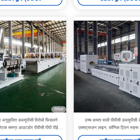
Production Line शेन्ज़ेन हाइपेट डब्ल्य
वॉल पैनल इंटीरियर ग्रेट बोर्ड के साथ लैम
एक्सट्रूज़न मशीन बनाने की उत्प
विडियो
ता अनुकूलित डब्ल्यूपीसी विरोधी फिसलने
उच्च क्षमता वाली पीवीसी डब्ल्यूपीसी ड
स्टिक समग्र आउटडोर पीवीसी पीपी पीई
एक्सट्रूज़न लाइन, कॉनिक ट्विन स्क्रू 
ीसी फोमेड डेकिंग फर्श बनाने की मशीन
साथ लेमिनेटिंग फिल्म सतह उपचार