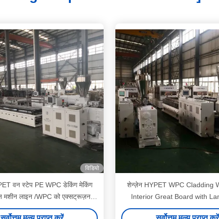
विडियो
YPET वन स्टेप PE WPC डेकिंग मेकिंग
शेन्ज़ेन HYPET WPC Cladding W
़न मशीन लाइन /WPC को एक्सट्रूज़न
Interior Great Board with La
प्रोडक्शन लाइन निर्माता
Pattern Extrusion Machine
सर्वोत्तम मूल्य प्राप्त करें
सर्वोत्तम मूल्य प्राप्त करें