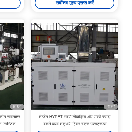
सर्वोत्तम मूल्य प्राप्त करें
विडियो
विडियो
मशीन समानांतर
शेन्ज़ेन HYPET सबसे लोकप्रिय और सबसे ज्यादा
न प्लास्टिक
बिकने वाला शंकुधारी ट्विन स्क्रू एक्सट्रूडर
ZS55/120 65/132 80/156