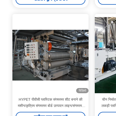
विडियो
HYPET पीवीसी प्लास्टिक संगमरमर शीट बनाने की
चीन निर्मा
मशीन/कृत्रिम संगमरमर बोर्ड उत्पादन लाइन/संगमरमर
लकड़ी प्ला
प्लास्टिक 3D दीवार पैनल मशीन
डब्ल्यूप