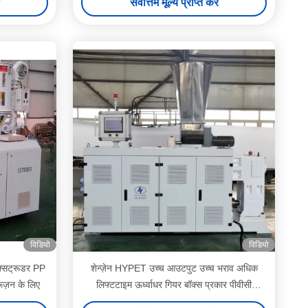
सर्वोत्तम मूल्य प्राप्त करें
विडियो
विडियो
एक्सट्रूडर PP
शेन्ज़ेन HYPET उच्च आउटपुट उच्च भराव अधिक
ज़न के लिए
लिफ्टटाइम ऊर्ध्वाधर गियर बॉक्स प्रकार पीवीसी
extruders मशीन