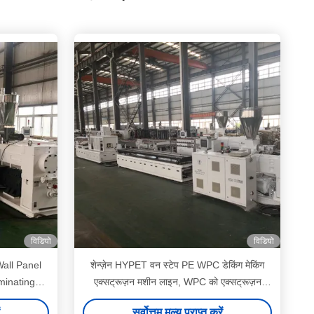
विडियो
विडियो
all Panel
शेन्ज़ेन HYPET वन स्टेप PE WPC डेकिंग मेकिंग
minating
एक्सट्रूज़न मशीन लाइन, WPC को एक्सट्रूज़न
 Making
प्रोडक्शन लाइन निर्माता
सर्वोत्तम मूल्य प्राप्त करें