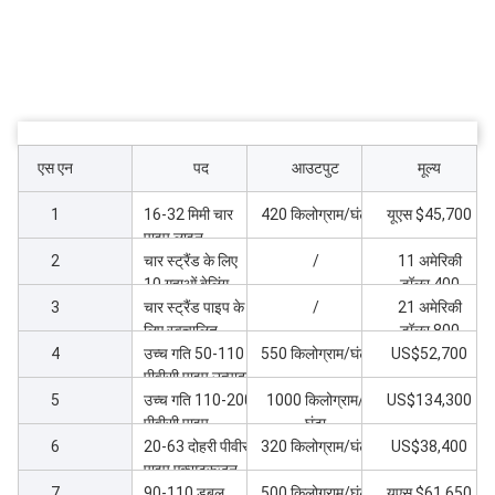
एस एन
पद
आउटपुट
मूल्य
1
16-32 मिमी चार
420 किलोग्राम/घंटा
यूएस $45,700
पाइप लाइन
2
65/132-45kw
चार स्ट्रैंड के लिए
/
11 अमेरिकी
extruder के साथ
10 गुहाओं बेलिंग
डॉलर,400
3
मशीन नलिका पाइप
चार स्ट्रैंड पाइप के
/
21 अमेरिकी
लाइन 16-32
लिए स्वचालित
डॉलर,800
4
पैकेजिंग मशीन 16-
उच्च गति 50-110
550 किलोग्राम/घंटा
US$52,700
32 मशीन
पीवीसी पाइप उत्पादन
5
लाइन
उच्च गति 110-200
1000 किलोग्राम/
US$134,300
पीवीसी पाइप
घंटा
6
एक्सट्रूज़न लाइन
20-63 दोहरी पीवीसी
320 किलोग्राम/घंटा
US$38,400
पाइप एक्सट्रूज़न
7
मशीन
90-110 डबल
500 किलोग्राम/घंटा
यूएस $61,650