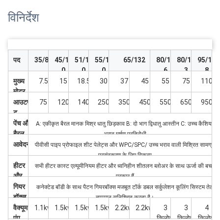
विनिर्देश
पद
35/80
45/10
51/11
55/12
65/132
80/15
80/17
95/18
0
0
0
6
3
8
मुख्य
7.5
15
18.5
30
37
45
55
75
110
मोटर
आउटपु
75
120
140
250
350
450
550
650
950
ट
पेंच और
A: एकीकृत बैरल मानक मिश्र धातु छिड़काव B: दो भाग द्विधातु आस्तीन C: उच्च कैशियम
बैरल
भराव घर्षण प्रतिरोधी
आवेदन
पीवीसी पाइप प्रोफाइल शीट पेलेट्स और WPC/SPC/ उच्च भराव वाली मिश्रित सामग्री
प्रसंस्करण के लिए विकल्प
हीटर
सभी हीटर कास्ट एल्यूमीनियम हीटर और ध्वनिहीन शीतलन ब्लोअर के साथ ऊर्जा की बचत
और
प्रकार हैं
प्रशंस
गियर
कनेक्टेड बॉडी के साथ पैटन गियरबॉक्स मजबूत टॉर्क डबल सर्कुलेशन कूलिंग सिस्टम तेल
क
बॉक्स
तापमान सुनिश्चित करता है।
वैक्यूम
1.1kw
1.5kw
1.5kw
1.5kw
2.2kw
2.2kw
3
3
4
पंप
किलोवा
किलोवा
किलोवा