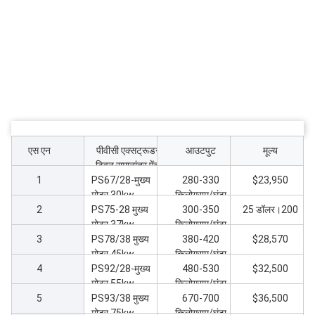
एस एन
पीवीसी एक्सट्रूडर
आउटपुट
मूल्य
ट्विन समानांतर पेंच
1
PS67/28-मुख्य
एक्सट्रूडर
280-330
$23,950
मोटर 30kw
किलोग्राम/घंटा
2
extruder मशीन
PS75-28 मुख्य
300-350
25 डॉलर।200
मोटर 37kw
किलोग्राम/घंटा
3
एक्सट्रूडर मशीन
PS78/38 मुख्य
380-420
$28,570
मोटर 45kw
किलोग्राम/घंटा
4
एक्सट्रूडर मशीन
PS92/28-मुख्य
480-530
$32,500
मोटर 55kw
किलोग्राम/घंटा
5
extruder मशीन
PS93/38 मुख्य
670-700
$36,500
मोटर 75kw
किलोग्राम/घंटा