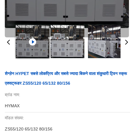
शेन्ज़ेन HYPET सबसे लोकप्रिय और सबसे ज्यादा बिकने वाला शंकुधारी ट्विन स्क्रू
एक्सट्रूडर ZS55/120 65/132 80/156
ब्रांड नाम:
HYMAX
मॉडल संख्या:
ZS55/120 65/132 80/156