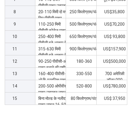
पीवीसी पाइप उत्पादन
8
लाइन
20-110 मिमी दो मर
250 किलोग्राम/घंटा
US$35,800
सिर पीवीसी पाइप
9
उत्पादन लाइन
110-250 मिमी
500 किलोग्राम/घंटा
US$70,200
पीवीसी ड्रेनेज पाइप
10
बनाने की उत्पादन
250-400 मिमी
650 किलोग्राम/घंटा
US$ 93,800
लाइन
पीवीसी बड़े आकार के
11
अपशिष्ट जल पाइप
315-630 मिमी
900 किलोग्राम/घंटा
US$157,900
उत्पादन लाइन
पीवीसी बड़े आकार के
12
पाइप उत्पादन लाइन
90-250 पीवीसी-ओ
180-360
US$500,000
पाइप बनाने की मशीन
13
160-400 पीवीसी-
330-550
700 अमेरिकी
ओ द्वि-प्रबलित पाइप
डॉलर,000
14
लाइन
200-500 ओपीवीसी
520-800
US$780,000
पाइप उत्पादन लाइन
15
गारंटी MRS500
बिना मोल्ड के नलीदार
80 किलोग्राम/घंटा
US$ 37,950
पाइप लाइन 16-50