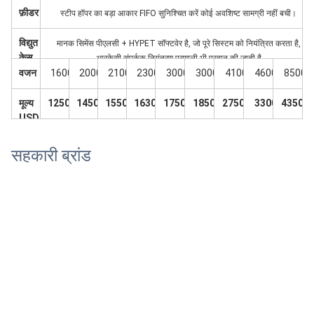
ट
ट
ट
फ़ीडर
स्टीप हॉपर का बड़ा आकार FIFO सुनिश्चित करें कोई अवशिष्ट सामग्री नहीं बची।
विद्युत
मानक सिमेंस पीएलसी + HYPET सॉफ्टवेर है, जो पूरे सिस्टम को नियंत्रित करता है,
केस
आरकेसी संपर्कक नियंत्रण प्रणाली भी प्रदान की जाती है
वजन
1600
2000
2100
2300
3000
3000
4100
4600
8500
मूल्य
12500
14500
15500
16300
17500
18500
27500
3300
43500
USD
सहकारी ब्रांड