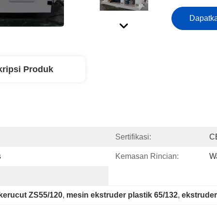
Dapatka
ripsi Produk
Sertifikasi:
C
s
Kemasan Rincian:
W
kerucut ZS55/120
, 
mesin ekstruder plastik 65/132
, 
ekstruder