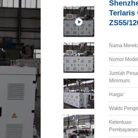
Shenzhe
Terlari
ZS55/12
Nama Merek
Nomor Model
Jumlah Pes
Minimum:
Harga:
Waktu Pengi
Ketentuan
Pembayaran