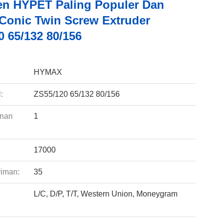
n HYPET Paling Populer Dan
s Conic Twin Screw Extruder
0 65/132 80/156
:
HYMAX
:
ZS55/120 65/132 80/156
anan
1
17000
riman:
35
L/C, D/P, T/T, Western Union, Moneygram
: