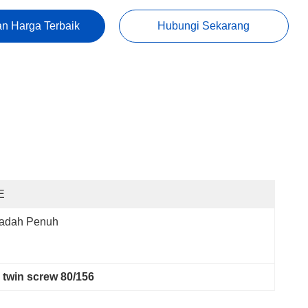
n Harga Terbaik
Hubungi Sekarang
E
adah Penuh
 twin screw 80/156