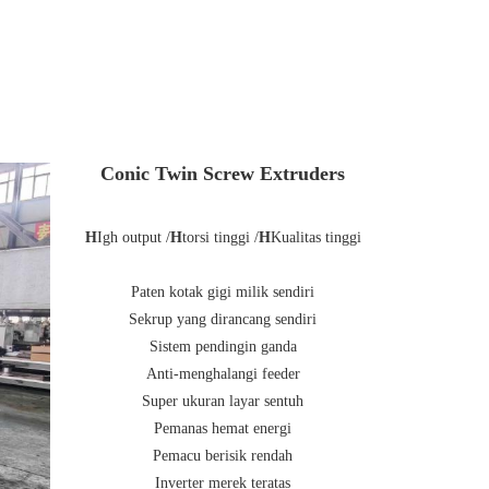
Conic Twin Screw Extruders
H
Igh output /
H
torsi tinggi /
H
Kualitas tinggi
Paten kotak gigi milik sendiri
Sekrup yang dirancang sendiri
Sistem pendingin ganda
Anti-menghalangi feeder
Super ukuran layar sentuh
Pemanas hemat energi
Pemacu berisik rendah
Inverter merek teratas