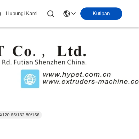
g
Hubungi Kami
Kutipan
5/120 65/132 80/156