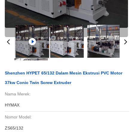
Shenzhen HYPET 65/132 Dalam Mesin Ekstrusi PVC Motor
37kw Conic Twin Screw Extruder
Nama Merek:
HYMAX
Nomor Model:
ZS65/132