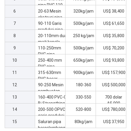
SN
Artikel
Output
Harga
1
16-32mm
420kg/jam
US$ 45,700
saluran empat
2
pipa dengan
10 rongga
/
US$ 11,400
ekstruder
mesin berbunyi
3
65/132-45kw
untuk pipa
Mesin
/
US$ 21,800
saluran empat
pengemasan
4
untaian 16-32
otomatis untuk
Jalur produksi
550 kg/jam
US$ 52,700
garis
empat pipa
pipa PVC 50-
5
untaian 16-32
110 kecepatan
Jalur ekstrusi
1000kg/jam
US$ 134,300
mesin
tinggi
pipa PVC 110-
6
200 kecepatan
20-63 Mesin
320kg/jam
US$ 38,400
tinggi
ekstrusi pipa
7
PVC ganda
90-110 Garis
500kg/jam
US$ 61,650
produksi pipa
8
PVC ganda
20-110mm dua
250 kg/jam
US$ 35,800