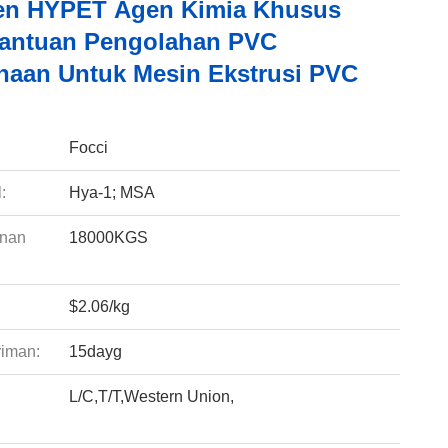
en HYPET Agen Kimia Khusus
antuan Pengolahan PVC
aan Untuk Mesin Ekstrusi PVC
:
Focci
:
Hya-1; MSA
anan
18000KGS
$2.06/kg
riman:
15dayg
L/C,T/T,Western Union,
: