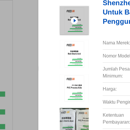
Shenzh
Untuk B
Penggun
Nama Merek
Nomor Model
Jumlah Pes
Minimum:
Harga:
Waktu Pengi
Ketentuan
Pembayaran