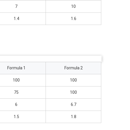
7
10
1.4
1.6
Formula 1
Formula 2
100
100
75
100
6
6.7
1.5
1.8