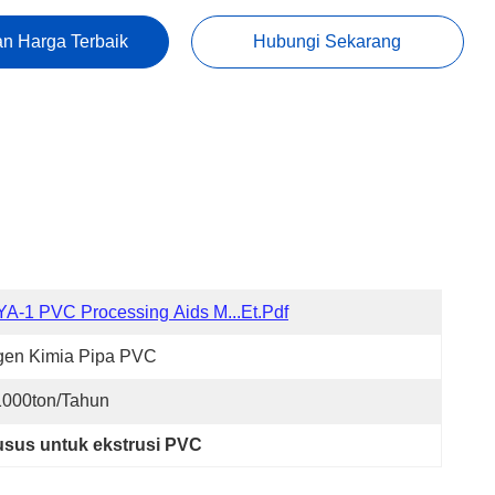
n Harga Terbaik
Hubungi Sekarang
A-1 PVC Processing Aids M...et.pdf
gen Kimia Pipa PVC
1000ton/Tahun
usus untuk ekstrusi PVC