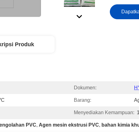
Dapatka
ripsi Produk
Dokumen:
HY
VC
Barang:
A
Menyediakan Kemampuan:
pengolahan PVC
, 
Agen mesin ekstrusi PVC
, 
bahan kimia kh