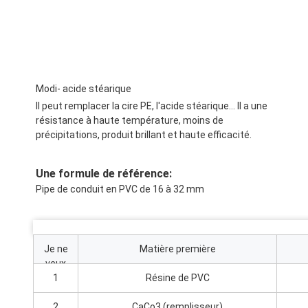
Modi- acide stéarique
Il peut remplacer la cire PE, l'acide stéarique... Il a une
résistance à haute température, moins de
précipitations, produit brillant et haute efficacité.
Une formule de référence:
Pipe de conduit en PVC de 16 à 32 mm
Je ne
Matière première
veux
pas.
1
Résine de PVC
2
CaCo3 (remplisseur)