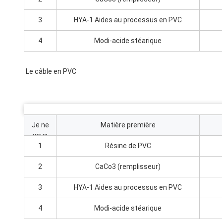
3
HYA-1 Aides au processus en PVC
4
Modi-acide stéarique
Le câble en PVC
Je ne
Matière première
veux
pas.
1
Résine de PVC
2
CaCo3 (remplisseur)
3
HYA-1 Aides au processus en PVC
4
Modi-acide stéarique