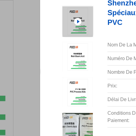
Shenzh
Spéciau
PVC
Nom De La M
Numéro De M
Nombre De P
Prix:
Délai De Livr
Conditions D
Paiement: