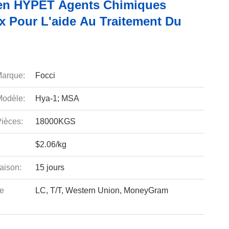
en HYPET Agents Chimiques
x Pour L'aide Au Traitement Du
arque:
Focci
odèle:
Hya-1; MSA
ièces:
18000KGS
$2.06/kg
aison:
15 jours
e
LC, T/T, Western Union, MoneyGram