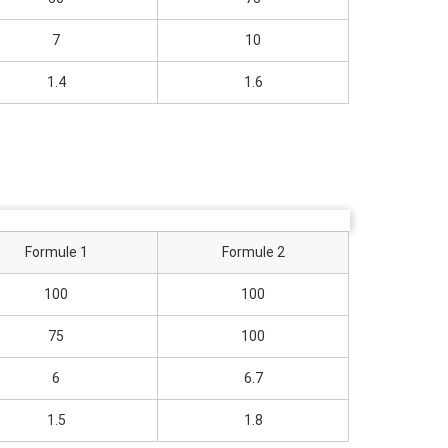
7
10
1.4
1.6
Formule 1
Formule 2
100
100
75
100
6
6.7
1.5
1.8