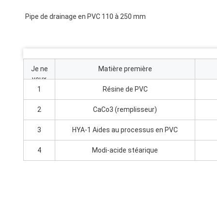
Pipe de drainage en PVC 110 à 250 mm
Je ne
Matière première
veux
pas.
1
Résine de PVC
2
CaCo3 (remplisseur)
3
HYA-1 Aides au processus en PVC
4
Modi-acide stéarique