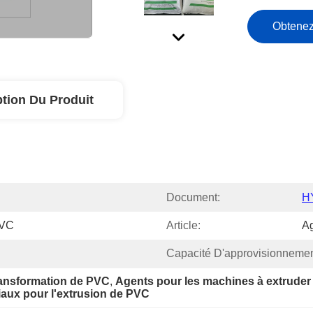
Obtenez
ption Du Produit
Document:
HY
PVC
Article:
A
Capacité D'approvisionnemen
ransformation de PVC
, 
Agents pour les machines à extrude
aux pour l'extrusion de PVC