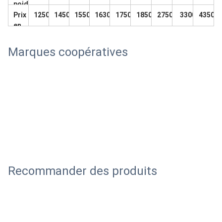
ique
poids
Prix
12500
14500
15500
16300
17500
18500
27500
3300
43500
en
USD
Marques coopératives
Recommander des produits