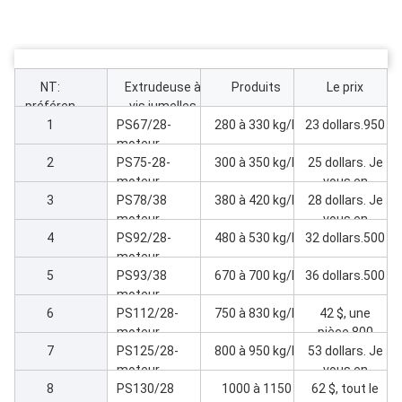
NT:
Extrudeuse à
Produits
Le prix
préféren
vis jumelles
ce
1
PS67/28-
parallèles en
280 à 330 kg/h
23 dollars.950
moteur
PVC
2
principal 30kw
PS75-28-
300 à 350 kg/h
25 dollars. Je
Extrudeuse
moteur
vous en
3
principal 37kw
PS78/38
380 à 420 kg/h
28 dollars. Je
prie.200
Extrudeuse
moteur
vous en
4
principal 45 kW
PS92/28-
480 à 530 kg/h
32 dollars.500
prie.570
Extrudeuse
moteur
5
principal 55kw
PS93/38
670 à 700 kg/h
36 dollars.500
Extrudeuse
moteur
6
principal 75 kW
PS112/28-
750 à 830 kg/h
42 $, une
Extrudeuse
moteur
pièce.800
7
principal 90 kW
PS125/28-
800 à 950 kg/h
53 dollars. Je
Extrudeuse
moteur
vous en
8
principal 110kw
PS130/28
1000 à 1150
62 $, tout le
prie.800