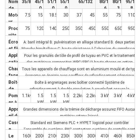
Nom
35/80
45/10
51/11
55/12
65/132
80/15
80/17
95/18
de
0
0
0
6
3
8
l'artic
Mote
7.5
15
18.5
30
37
45
55
75
110
le
ur
princi
Prod
75
120
140
250
350
450
550
650
950
pal
uits
Écrou
A: baril intégral B: pulvérisation en alliage standard B: deux parties
et fût
Manche bimétallique C: haute résistance à l'abrasion du remplisseur
Appli
de calcium
Pour les granulés de tôle de profil de tuyau en PVC et le traitement
catio
des matériaux composites WPC/SPC/à haute charge en option
n du
Chauf
Tous les appareils de chauffage sont en aluminium moulé et de type
proje
fage
économe en énergie avec souffleur de refroidissement silencieux
t
et
Boîte
Boîte à engrenages avec boîtier connecté Système de
ventil
de
refroidissement à double circulation à couple fort assure la
ateur
vites
Pomp
1.1kw
1.5
1.5
1.5
2.2kw
2.2kw
3 kW
3 kW
4 kW
température de l'huile.
s
ses
es à
kW
kW
kW
vide
Appar
Grandes dimensions de la trémie de décharge assurez FIFO Aucun
eil de
matériau retenu laissé.
traite
Cass
Standard est Siemens PLC + HYPET logiciel pour contrôler
ment
e
l'ensemble du système, RKC contactors système de contrôle sont
électr
Le
1600
2000
2100
2300
3000
3000
4100
4600
8500
également proposés