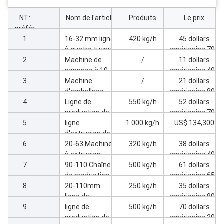
NT:
Nom de l'article
Produits
Le prix
préfér
ence
1
16-32 mm ligne
420 kg/h
45 dollars
à quatre tuyaux
américains,700
2
avec
Machine de
/
11 dollars
extrudeuse
sonnage à 10
américains,400
3
65/132-45kw
cavités pour
Machine
/
21 dollars
tuyaux à quatre
d'emballage
américains,800
4
fils 16-32 ligne
automatique
Ligne de
550 kg/h
52 dollars
pour tubes à
production de
américains,700
5
quatre fils 16-
tuyaux en PVC
ligne
1 000 kg/h
US$ 134,300
32
à grande
d'extrusion de
6
vitesse 50-110
tuyaux en PVC
20-63 Machine
320 kg/h
38 dollars
à grande
à extrusion
américains,400
7
vitesse 110-
double de
90-110 Chaîne
500 kg/h
61 dollars
200
tuyaux en PVC
de production
américains,650
8
de tubes en
20-110mm
250 kg/h
35 dollars
PVC double
ligne de
américains,800
9
production de
ligne de
500 kg/h
70 dollars
tuyaux en PVC
production de
américains,200