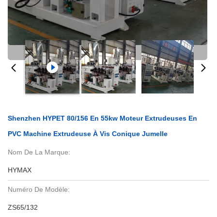
Shenzhen HYPET 80/156 En 55kw Moteur Extrudeuses En
PVC Machine Extrudeuse À Vis Conique Jumelle
Nom De La Marque:
HYMAX
Numéro De Modèle:
ZS65/132