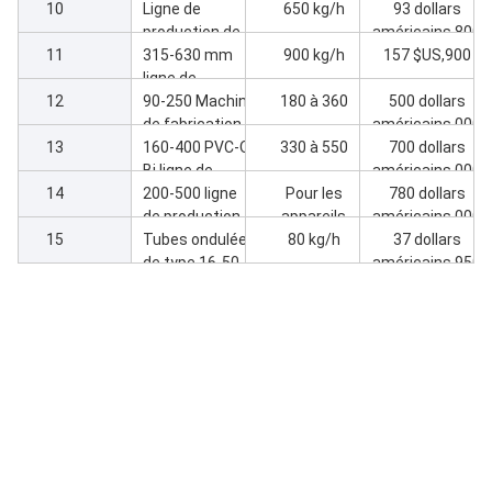
10
à deux têtes de
tuyaux de
Ligne de
650 kg/h
93 dollars
matériau
drainage en
production de
américains,800
11
PVC de 110 à
tuyaux d'eaux
315-630 mm
900 kg/h
157 $US,900
250 mm
usées de
ligne de
12
grande taille en
production de
90-250 Machine
180 à 360
500 dollars
PVC de 250 à
tuyaux en PVC
de fabrication
américains,000
13
400 mm
de grande taille
de tuyaux en
160-400 PVC-O
330 à 550
700 dollars
PVC-O
Bi ligne de
américains,000
14
tuyauterie de
200-500 ligne
Pour les
780 dollars
renforcement
de production
appareils
américains,000
15
de tuyaux en
Tubes ondulées
électroniques
80 kg/h
37 dollars
PEV garant
de type 16-50
américains,950
MRS500
sans moules