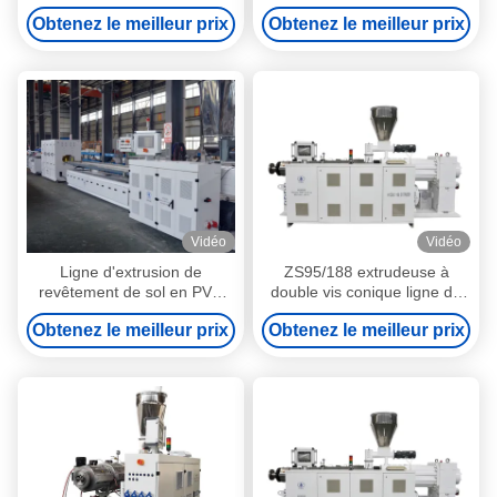
pour 65/132 55/120 51/110
avec extrudeuse à double vis
Obtenez le meilleur prix
Obtenez le meilleur prix
45/100 mm
conique
Vidéo
Vidéo
Ligne d'extrusion de
ZS95/188 extrudeuse à
revêtement de sol en PVC
double vis conique ligne de
WPC à haute capacité avec
profilage de tubes en PVC
Obtenez le meilleur prix
Obtenez le meilleur prix
traitement de surface par film
avec logiciel d'écran tactile
stratifiant avec extrudeuses à
Siemens
double vis coniques