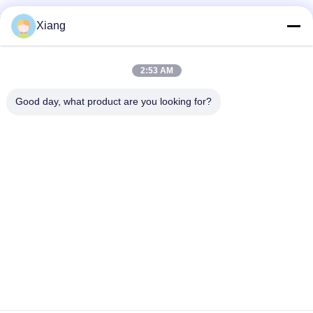
Réseaux sociaux
Xiang
2:53 AM
Contact rapide
Good day, what product are you looking for?
Télégramme
+86-755-25851003
E-mail
info@hypet.com.cn
Adresse
Chambre 2205 du bâtiment 4 de la rue Bagua, Shenzhen,
Chine
Politique de confidentialité
|
Plan du site
Chine Bonne qualité Machine en plastique d'extrudeuse Le