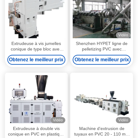
Vidéo
Extrudeuse à vis jumelles
Shenzhen HYPET ligne de
conique de type bloc avec
pelletizing PVC avec
réducteur d'engrenages à
extrudeuse conique jumelle /
Obtenez le meilleur prix
Obtenez le meilleur prix
couple élevé
PVC granules de fabrication
avec une machine à extruder
à vis conique jumelle
Vidéo
Vidéo
Extrudeuse à double vis
Machine d'extrusion de
conique en PVC en plastique
tuyaux en PVC 20 - 110 mm