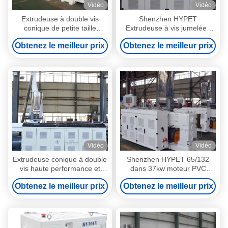
Vidéo
Vidéo
Extrudeuse à double vis
Shenzhen HYPET
conique de petite taille
Extrudeuse à vis jumelées
Shenzhen HYPET ZS35/80
coniques ZS55/120 65/132
Obtenez le meilleur prix
Obtenez le meilleur prix
45/100 51/110
80/156, la plus populaire et la
plus vendue
Vidéo
Vidéo
Extrudeuse conique à double
Shenzhen HYPET 65/132
vis haute performance et
dans 37kw moteur PVC
grande taille Shenzhen
machine d'extrusion
Obtenez le meilleur prix
Obtenez le meilleur prix
HYPET ZS80/173 95/188
extrudeuse à double vis
110/220
conique