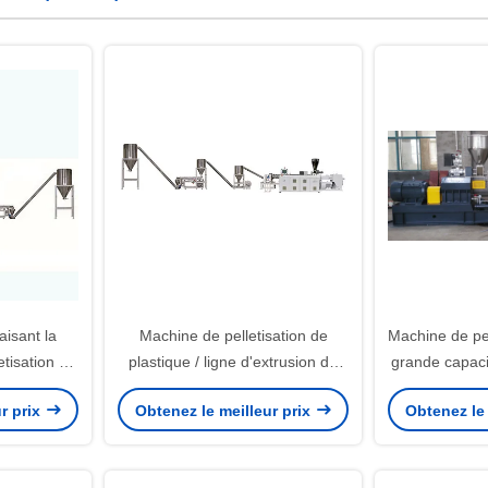
isant la
Machine de pelletisation de
Machine de pe
etisation de
plastique / ligne d'extrusion de
grande capaci
granulés de PVC
PVC extrudeu
r prix
Obtenez le meilleur prix
Obtenez le 
eau de rinç
pellet