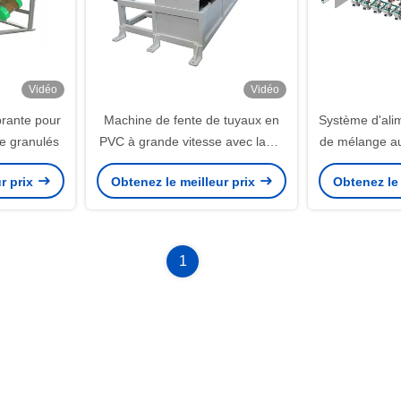
Vidéo
Vidéo
brante pour
Machine de fente de tuyaux en
Système d'alim
de granulés
PVC à grande vitesse avec lame
de mélange a
de bonne qualité
pour les ma
r prix
Obtenez le meilleur prix
Obtenez le 
indu
1