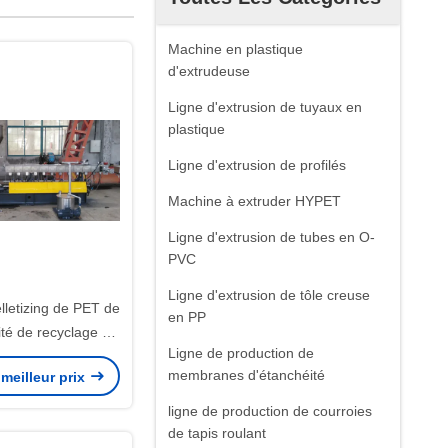
Machine en plastique
d'extrudeuse
Ligne d'extrusion de tuyaux en
plastique
Ligne d'extrusion de profilés
Machine à extruder HYPET
Ligne d'extrusion de tubes en O-
PVC
Ligne d'extrusion de tôle creuse
lletizing de PET de
en PP
té de recyclage de
Ligne de production de
se à double vis à
membranes d'étanchéité
meilleur prix
age des brins de
izing ligne
ligne de production de courroies
de tapis roulant