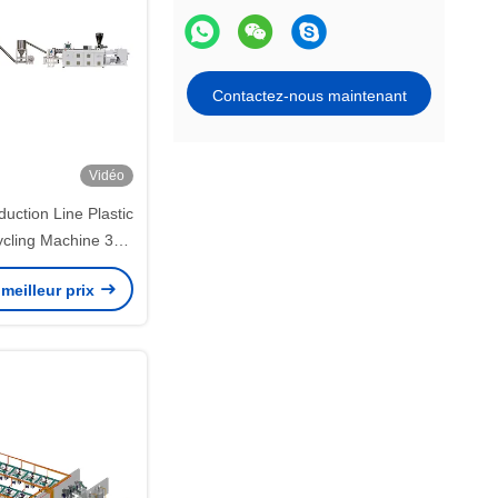
Contactez-nous maintenant
Vidéo
duction Line Plastic
cling Machine 37 -
132Kw
meilleur prix