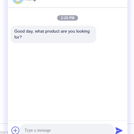
Contact rapide
2:28 PM
Télégramme
Good day, what product are you looking 
for?
+86-755-25851003
E-mail
info@hypet.com.cn
Adresse
Chambre 2205 du bâtiment 4 de la rue
Bagua, Shenzhen, Chine
 2021-2026 Shenzhen HYPET Co., Ltd. Tous les droits réservés.