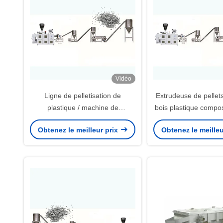
Vidéo
Ligne de pelletisation de
Extrudeuse de pellet
plastique / machine de
bois plastique compo
fabrication de granulés de PVC
LDPE / PP / PET Ma
Obtenez le meilleur prix
Obtenez le meilleu
200 - 1000 kg/h
fabrication de gr
Machines de fabric
granulés en PV