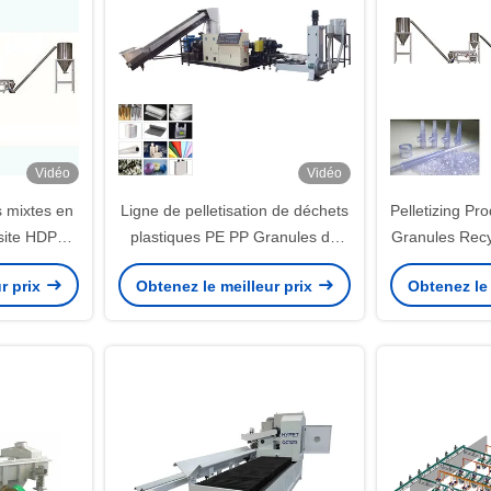
Vidéo
Vidéo
s mixtes en
Ligne de pelletisation de déchets
Pelletizing Pro
site HDPE /
plastiques PE PP Granules de
Granules Recy
chines de
fabrication de machine jusqu'à
r prix
Obtenez le meilleur prix
Obtenez le 
anulés,
1000 kg/h
ation de
C WPC