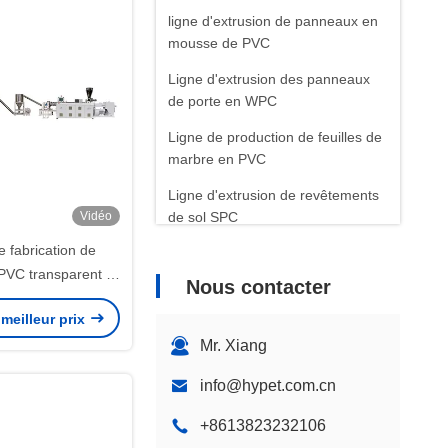
ligne d'extrusion de panneaux en
mousse de PVC
Ligne d'extrusion des panneaux
de porte en WPC
Ligne de production de feuilles de
marbre en PVC
Ligne d'extrusion de revêtements
Vidéo
de sol SPC
 fabrication de
Machines auxiliaires et pièces
PVC transparent /
détachées
Nous contacter
isation en plastique
Autres machines à extruder des
meilleur prix
matières plastiques
Mr. Xiang
info@hypet.com.cn
+8613823232106