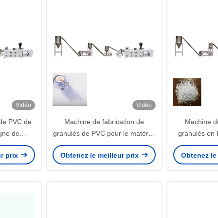
Vidéo
Vidéo
 de PVC de
Machine de fabrication de
Machine de
igne de
granulés de PVC pour le matériel
granulés en 
nulés de
de PVC par injection
ligne de pellet
r prix
Obtenez le meilleur prix
Obtenez le 
our câble
parents