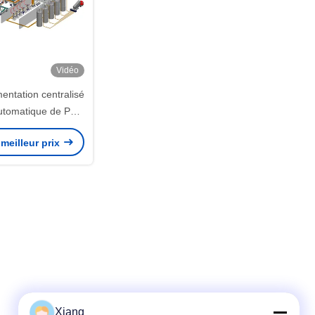
Vidéo
entation centralisé
utomatique de PVC
tières plastiques
meilleur prix
strielles
Xiang