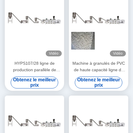
Vidéo
Vidéo
HYPS107/28 ligne de
Machine à granulés de PVC
production parallèle de
de haute capacité ligne de
pelletisation à double vis
production de granulés de
Obtenez le meilleur
Obtenez le meilleur
pour pellets de câbles en
recyclage de PVC pour câble
prix
prix
PVC granules d'injection
pellets PVC transparents
sortie 800k/h