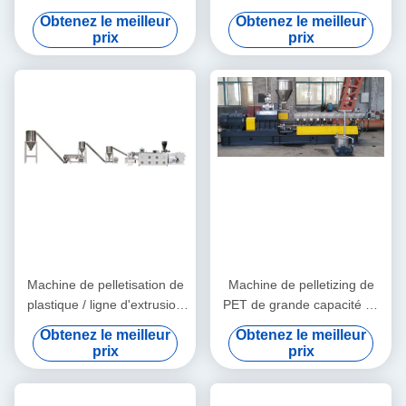
de pelletisation de recyclage
pelletisation de PVC
Obtenez le meilleur
Obtenez le meilleur
prix
prix
Machine de pelletisation de
Machine de pelletizing de
plastique / ligne d'extrusion
PET de grande capacité de
de granulés de PVC
recyclage de PVC
Obtenez le meilleur
Obtenez le meilleur
extrudeuse à double vis à
prix
prix
eau de rinçage des brins de
pelletizing ligne