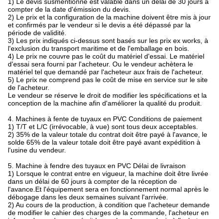
1) Le devis susmentionné est valable dans un délai de 30 jours à
compter de la date d'émission du devis.
2) Le prix et la configuration de la machine doivent être mis à jour
et confirmés par le vendeur si le devis a été dépassé par la
période de validité.
3) Les prix indiqués ci-dessus sont basés sur les prix ex works, à
l'exclusion du transport maritime et de l'emballage en bois.
4) Le prix ne couvre pas le coût du matériel d'essai. Le matériel
d'essai sera fourni par l'acheteur. Ou le vendeur achètera le
matériel tel que demandé par l'acheteur aux frais de l'acheteur.
5) Le prix ne comprend pas le coût de mise en service sur le site
de l'acheteur.
Le vendeur se réserve le droit de modifier les spécifications et la
conception de la machine afin d'améliorer la qualité du produit.
4. Machines à fente de tuyaux en PVC Conditions de paiement
1) T/T et L/C (irrévocable, à vue) sont tous deux acceptables.
2) 35% de la valeur totale du contrat doit être payé à l'avance, le
solde 65% de la valeur totale doit être payé avant expédition à
l'usine du vendeur.
5. Machine à fendre des tuyaux en PVC Délai de livraison
1) Lorsque le contrat entre en vigueur, la machine doit être livrée
dans un délai de 60 jours à compter de la réception de
l'avance.Et l'équipement sera en fonctionnement normal après le
débogage dans les deux semaines suivant l'arrivée.
2) Au cours de la production, à condition que l'acheteur demande
de modifier le cahier des charges de la commande, l'acheteur en