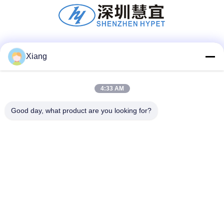
Réseaux sociaux
Xiang
4:33 AM
Contact rapide
Good day, what product are you looking for?
Télégramme
+86-755-25851003
E-mail
info@hypet.com.cn
Adresse
Chambre 2205 du bâtiment 4 de la rue Bagua, Shenzhen,
Chine