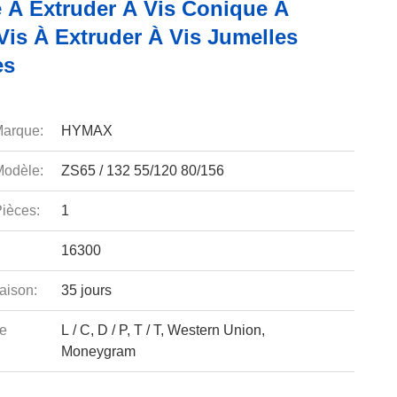
 À Extruder À Vis Conique À
Vis À Extruder À Vis Jumelles
es
arque:
HYMAX
odèle:
ZS65 / 132 55/120 80/156
ièces:
1
16300
aison:
35 jours
e
L / C, D / P, T / T, Western Union,
Moneygram