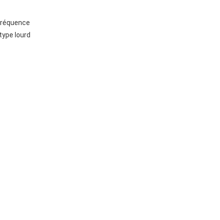
 fréquence
type lourd