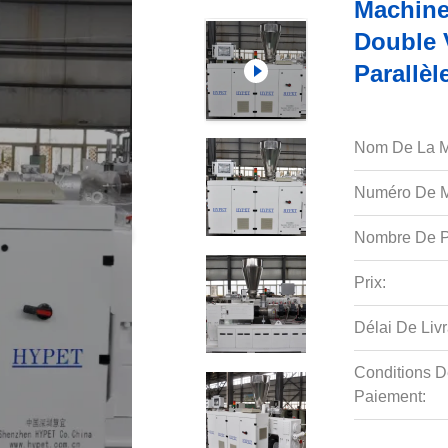
Machine
Double 
Parallèl
Nom De La M
Numéro De M
Nombre De P
Prix:
Délai De Livr
Conditions D
Paiement: