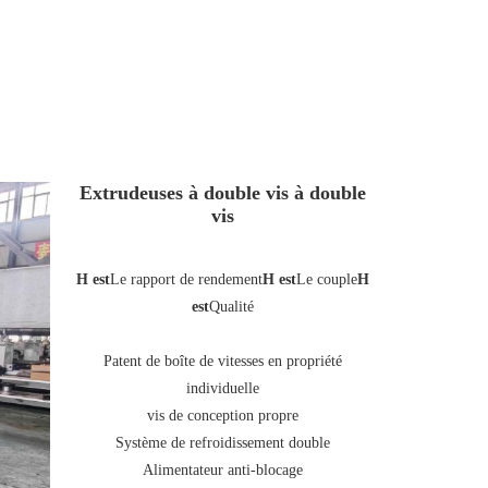
Extrudeuses à double vis à double
vis
H est
Le rapport de rendement
H est
Le couple
H
est
Qualité
Patent de boîte de vitesses en propriété
individuelle
vis de conception propre
Système de refroidissement double
Alimentateur anti-blocage