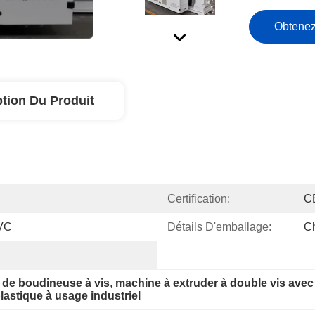
Obtenez
ption Du Produit
Certification:
C
PVC
Détails D'emballage:
C
e de boudineuse à vis
, 
machine à extruder à double vis avec
lastique à usage industriel