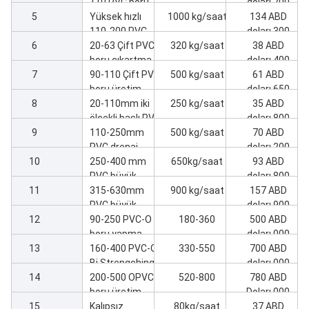
Sd.
Ürün
Çıkış
Fiyat
1
65/132-45kw
420kg/saat
45 ABD
ekstrüderli 16-
doları,700
2
32mm dört
Dört iplik boru
/
11 ABD
boru hattı
16-32 hattı için
doları,400
3
10 boşluk
Dört iplik boru
/
21 ABD
çanlama
için otomatik
doları,800
4
makinesi
ambalaj
Yüksek hızlı 50-
550 kg/saat
52 ABD
makinesi 16-32
110 PVC boru
doları,700
5
makinesi
üretim hattı
Yüksek hızlı
1000 kg/saat
134 ABD
110-200 PVC
doları,300
6
boru
20-63 Çift PVC
320 kg/saat
38 ABD
ekstrüzyon
boru çıkartma
doları,400
7
hattı
makinesi
90-110 Çift PVC
500 kg/saat
61 ABD
boru üretim
doları,650