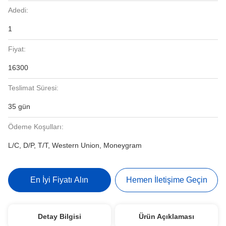
Adedi:
1
Fiyat:
16300
Teslimat Süresi:
35 gün
Ödeme Koşulları:
L/C, D/P, T/T, Western Union, Moneygram
En İyi Fiyatı Alın
Hemen İletişime Geçin
Detay Bilgisi
Ürün Açıklaması