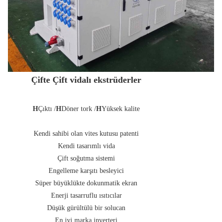
Çifte Çift vidalı ekstrüderler
H
Çıktı /
H
Döner tork /
H
Yüksek kalite
Kendi sahibi olan vites kutusu patenti
Kendi tasarımlı vida
Çift soğutma sistemi
Engelleme karşıtı besleyici
Süper büyüklükte dokunmatik ekran
Enerji tasarruflu ısıtıcılar
Düşük gürültülü bir solucan
En iyi marka inverteri