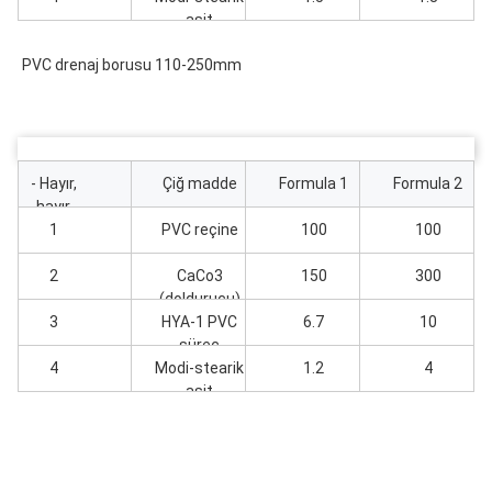
asit
PVC drenaj borusu 110-250mm
- Hayır,
Çiğ madde
Formula 1
Formula 2
hayır.
1
PVC reçine
100
100
2
CaCo3
150
300
(doldurucu)
3
HYA-1 PVC
6.7
10
süreç
4
Modi-stearik
yardımcıları
1.2
4
asit