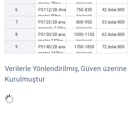
makine
motor 75kw
kg/saat
6
Ekstrüder
PS112/28-Ana
750-830
42 dolar.800
makine
motor 90kw
kg/saat
7
Ekstrüder
PS125/28 ana
800-950
53 dolar.800
makine
motorlu 110kw
kg/saat
8
Ekstrüder
PS130/28 ana
1000-1150
62 dolar.800
makine
motor 132kw
kg/saat
9
Ekstrüder
PS140/28 ana
1700-1850
72 dolar.800
makine
motor 160kw
kg/saat
Ekstrüder
makine
Verilerle Yönlendirilmiş, Güven üzerine
Kurulmuştur