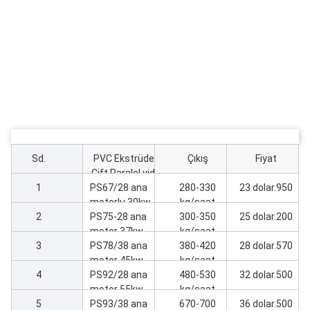
Sd.
PVC Ekstrüder
Çıkış
Fiyat
Çift Paralel vida
1
PS67/28 ana
Ekstrüder
280-330
23 dolar.950
motorlu 30kw
kg/saat
2
Ekstrüder
PS75-28 ana
300-350
25 dolar.200
makinesi
motor 37kw
kg/saat
3
Ekstrüder
PS78/38 ana
380-420
28 dolar.570
makine
motor 45kw
kg/saat
4
Ekstrüder
PS92/28 ana
480-530
32 dolar.500
makine
motor 55kw
kg/saat
5
Ekstrüder
PS93/38 ana
670-700
36 dolar.500