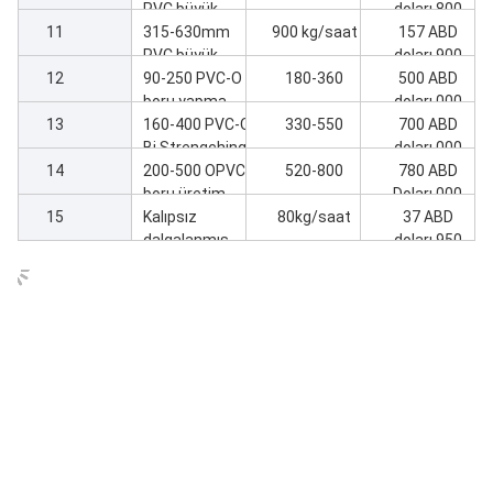
hattı
PVC büyük
doları,800
11
boyutlu atık su
315-630mm
900 kg/saat
157 ABD
boru üretim
PVC büyük
doları,900
12
hattı
boyutlu boru
90-250 PVC-O
180-360
500 ABD
üretim hattı
boru yapma
doları,000
13
makinesi
160-400 PVC-O
330-550
700 ABD
Bi Strengching
doları,000
14
boru hattı
200-500 OPVC
520-800
780 ABD
boru üretim
Doları,000
15
hattı garantisi
Kalıpsız
80kg/saat
37 ABD
MRS500
dalgalanmış
doları,950
boru hattı 16-50