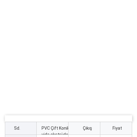
Sd.
PVC Çift Konik
Çıkış
Fiyat
vida ekstrüder