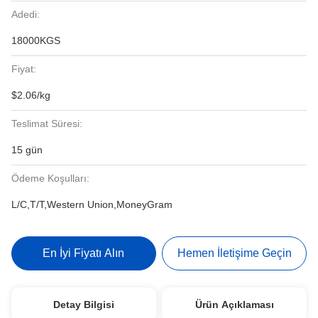
Adedi:
18000KGS
Fiyat:
$2.06/kg
Teslimat Süresi:
15 gün
Ödeme Koşulları:
L/C,T/T,Western Union,MoneyGram
En İyi Fiyatı Alın
Hemen İletişime Geçin
Detay Bilgisi
Ürün Açıklaması