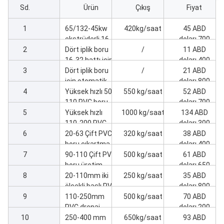
Sd.
Ürün
Çıkış
Fiyat
1
65/132-45kw
420kg/saat
45 ABD
ekstrüderli 16-
doları,700
2
32mm dört
Dört iplik boru
/
11 ABD
boru hattı
16-32 hattı için
doları,400
3
10 boşluk
Dört iplik boru
/
21 ABD
çanlama
için otomatik
doları,800
4
makinesi
ambalaj
Yüksek hızlı 50-
550 kg/saat
52 ABD
makinesi 16-32
110 PVC boru
doları,700
5
makinesi
üretim hattı
Yüksek hızlı
1000 kg/saat
134 ABD
110-200 PVC
doları,300
6
boru
20-63 Çift PVC
320 kg/saat
38 ABD
ekstrüzyon
boru çıkartma
doları,400
7
hattı
makinesi
90-110 Çift PVC
500 kg/saat
61 ABD
boru üretim
doları,650
8
hattı
20-110mm iki
250 kg/saat
35 ABD
ölçekli başlı PVC
doları,800
9
boru üretim
110-250mm
500 kg/saat
70 ABD
hattı
PVC drenaj
doları,200
10
borusu üretim
250-400 mm
650kg/saat
93 ABD