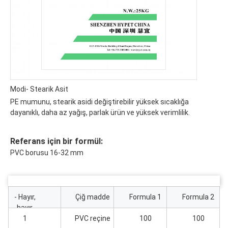
Modi- Stearik Asit
PE mumunu, stearik asidi değiştirebilir yüksek sıcaklığa
dayanıklı, daha az yağış, parlak ürün ve yüksek verimlilik.
Referans için bir formül:
PVC borusu 16-32 mm
- Hayır,
Çiğ madde
Formula 1
Formula 2
hayır.
1
PVC reçine
100
100