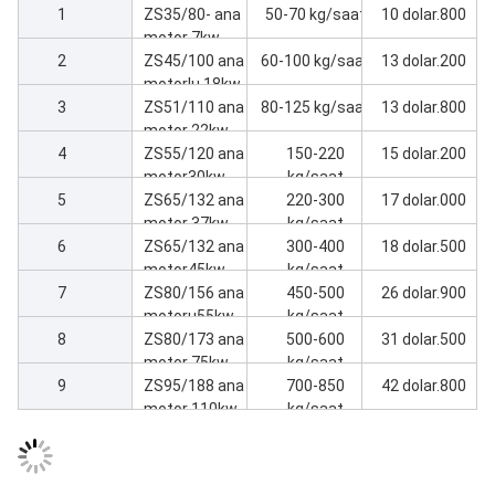
1
ZS35/80- ana
50-70 kg/saat
10 dolar.800
motor 7kw
2
Ekstrüder
ZS45/100 ana
60-100 kg/saat
13 dolar.200
makine
motorlu 18kw
3
Ekstrüder
ZS51/110 ana
80-125 kg/saat
13 dolar.800
makinesi
motor 22kw
4
Ekstrüder
ZS55/120 ana
150-220
15 dolar.200
makine
motor30kw
kg/saat
5
Ekstrüder
ZS65/132 ana
220-300
17 dolar.000
makine
motor 37kw
kg/saat
6
Ekstrüder
ZS65/132 ana
300-400
18 dolar.500
makinesi
motor45kw
kg/saat
7
Ekstrüder
ZS80/156 ana
450-500
26 dolar.900
makine
motoru55kw
kg/saat
8
Ekstrüder
ZS80/173 ana
500-600
31 dolar.500
makinesi
motor 75kw
kg/saat
9
Ekstrüder
ZS95/188 ana
700-850
42 dolar.800
makine
motor 110kw
kg/saat
Ekstrüder
makinesi