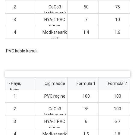
2
CaCo3
50
75
(doldurucu)
3
HYA-1 PVC
7
10
süreç
4
Modi-stearik
yardımcıları
1.4
1.6
asit
PVC kablo kanalı
- Hayır,
Çiğ madde
Formula 1
Formula 2
hayır.
1
PVC reçine
100
100
2
CaCo3
75
100
(doldurucu)
3
HYA-1 PVC
6
6.7
süreç
4
Modi-stearik
yardımcıları
1.5
1.8