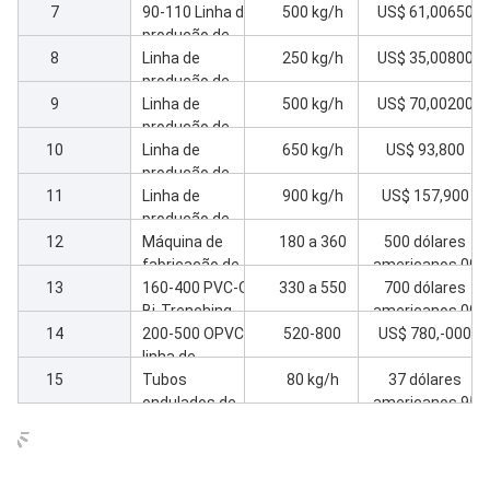
7
velocidade 110-
dupla de tubos
90-110 Linha de
500 kg/h
US$ 61,00650
200
de PVC
produção de
8
tubos duplos de
Linha de
250 kg/h
US$ 35,00800
PVC
produção de
9
tubos de PVC
Linha de
500 kg/h
US$ 70,00200
de 20-110 mm
produção de
10
com duas
tubos de
Linha de
650 kg/h
US$ 93,800
cabeças de
drenagem de
produção de
11
matriz
PVC de 110-250
tubos de águas
Linha de
900 kg/h
US$ 157,900
mm
residuais de
produção de
12
PVC de grande
tubos de
Máquina de
180 a 360
500 dólares
dimensão de
grande porte de
fabricação de
americanos,00
13
250-400 mm
PVC de 315-630
tubos de PVC-O
160-400 PVC-O
330 a 550
700 dólares
0
mm
90-250
Bi-Trenching
americanos,00
14
linha de tubos
200-500 OPVC
520-800
US$ 780,-000
0
linha de
15
produção de
Tubos
80 kg/h
37 dólares
tubos garante
ondulados de
americanos,95
MRS500
linha 16-50 sem
0
moldes