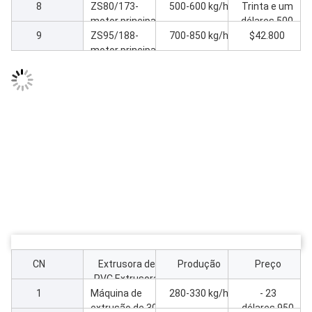
8
extrusão
55kw máquina
ZS80/173-
500-600 kg/h
Trinta e um
de extrusão
motor principal
dólares.500
9
75 kW Máquina
ZS95/188-
700-850 kg/h
$42.800
de extrusão
motor principal
110 kW
Máquina de
extrusão
CN
Extrusora de
Produção
Preço
PVC Extrusora
1
Máquina de
de parafusos
280-330 kg/h
- 23
extrusão de 30
paralelas
dólares.950