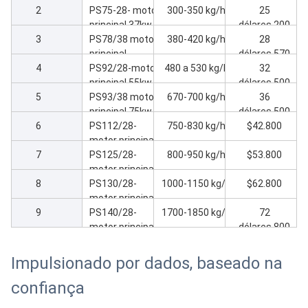
2
kW com motor
PS75-28- motor
duplas
300-350 kg/h
25
principal
principal 37kw
dólares.200
3
PS67/28
Extrusora
PS78/38 motor
380-420 kg/h
28
principal
dólares.570
4
máquina de
PS92/28-motor
480 a 530 kg/h
32
extrusão de 45
principal 55kw
dólares.500
5
kW
Máquina de
PS93/38 motor
670-700 kg/h
36
extrusão
principal 75kw
dólares.500
6
Máquina de
PS112/28-
750-830 kg/h
$42.800
extrusão
motor principal
7
90 kW Máquina
PS125/28-
800-950 kg/h
$53.800
de extrusão
motor principal
8
110kw Máquina
PS130/28-
1000-1150 kg/h
$62.800
de extrusão
motor principal
9
132kw Máquina
PS140/28-
1700-1850 kg/h
72
de extrusão
motor principal
dólares.800
160kw Máquina
de extrusão
Impulsionado por dados, baseado na
confiança