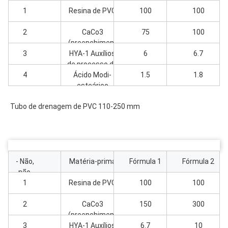
não.
1
Resina de PVC
100
100
2
CaCo3
75
100
(preenchiment
3
HYA-1 Auxílios
o)
6
6.7
de processo de
4
Ácido Modi-
PVC
1.5
1.8
esteárico
Tubo de drenagem de PVC 110-250 mm
- Não,
Matéria-prima
Fórmula 1
Fórmula 2
não.
1
Resina de PVC
100
100
2
CaCo3
150
300
(preenchiment
3
HYA-1 Auxílios
o)
6.7
10