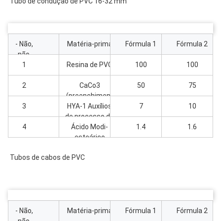
Tubo de condução de PVC 16-32 mm
- Não,
Matéria-prima
Fórmula 1
Fórmula 2
não.
1
Resina de PVC
100
100
2
CaCo3
50
75
(preenchiment
3
HYA-1 Auxílios
o)
7
10
de processo de
4
Ácido Modi-
PVC
1.4
1.6
esteárico
Tubos de cabos de PVC
- Não,
Matéria-prima
Fórmula 1
Fórmula 2