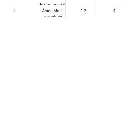
de processo de
4
Ácido Modi-
PVC
1.2
4
esteárico