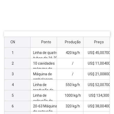
CN
Ponto
Produção
Preço
1
Linha de quatro
420 kg/h
US$ 45,00700
tubos de 16-32
2
mm com
10 cavidades
/
US$ 11,00400
extrusora de
máquina de
3
65/132-45kw
toque para
Máquina de
/
US$ 21,00800
quatro tubos de
embalagem
4
condução de
automática
Linha de
550 kg/h
US$ 52,00700
cadeia 16-32
para quatro
produção de
5
linha
tubos de fio 16-
tubos de PVC
Linha de
1000 kg/h
US$ 134,300
32
de alta
extrusão de
6
velocidade 50-
tubos de PVC
20-63 Máquina
320 kg/h
US$ 38,00400
110
de alta
de extrusão