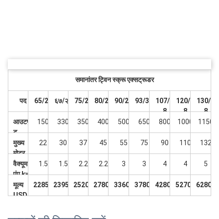
समानांतर ट्विन स्क्रू एक्सट्रूडर
पद
65/26
६७/२७
75/28
80/28
90/28
93/38
107/2
120/2
130/2
8
8
8
आउटपु
150
330
350
400
500
650
800
1000
1150
ट
पीवीसी
मुख्य
22
30
37
45
55
75
90
110
132
पाइप
मोटर
kw
वैक्यूम
1.5
1.5
2.2
2.2
3
3
4
4
5
पंप kw
मूल्य
22850
23950
25200
27800
33600
37800
42800
52700
62800
USD