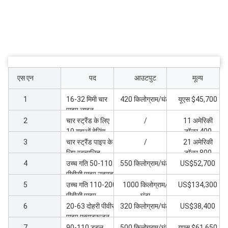
एस एन
पद
आउटपुट
मूल्य
1
16-32 मिमी चार
420 किलोग्राम/घंटा
यूएस $45,700
पाइप लाइन
2
65/132-45kw
चार स्ट्रैंड के लिए
/
11 अमेरिकी
extruder के साथ
10 गुहाओं बेलिंग
डॉलर,400
3
मशीन नलिका पाइप
चार स्ट्रैंड पाइप के
/
21 अमेरिकी
लाइन 16-32
लिए स्वचालित
डॉलर,800
4
पैकेजिंग मशीन 16-
उच्च गति 50-110
550 किलोग्राम/घंटा
US$52,700
32 मशीन
पीवीसी पाइप उत्पादन
5
लाइन
उच्च गति 110-200
1000 किलोग्राम/
US$134,300
पीवीसी पाइप
घंटा
6
एक्सट्रूज़न लाइन
20-63 दोहरी पीवीसी
320 किलोग्राम/घंटा
US$38,400
पाइप एक्सट्रूज़न
7
मशीन
90-110 डबल
500 किलोग्राम/घंटा
यूएस $61,650