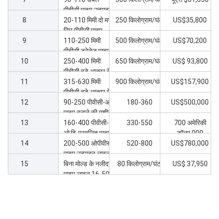
पीवीसी पाइप उत्पादन
8
लाइन
20-110 मिमी दो मर
250 किलोग्राम/घंटा
US$35,800
सिर पीवीसी पाइप
9
उत्पादन लाइन
110-250 मिमी
500 किलोग्राम/घंटा
US$70,200
पीवीसी ड्रेनेज पाइप
10
बनाने की उत्पादन
250-400 मिमी
650 किलोग्राम/घंटा
US$ 93,800
लाइन
पीवीसी बड़े आकार के
11
अपशिष्ट जल पाइप
315-630 मिमी
900 किलोग्राम/घंटा
US$157,900
उत्पादन लाइन
पीवीसी बड़े आकार के
12
पाइप उत्पादन लाइन
90-250 पीवीसी-ओ
180-360
US$500,000
पाइप बनाने की मशीन
13
160-400 पीवीसी-
330-550
700 अमेरिकी
ओ द्वि-प्रबलित पाइप
डॉलर,000
14
लाइन
200-500 ओपीवीसी
520-800
US$780,000
पाइप उत्पादन लाइन
15
गारंटी MRS500
बिना मोल्ड के नलीदार
80 किलोग्राम/घंटा
US$ 37,950
पाइप लाइन 16-50