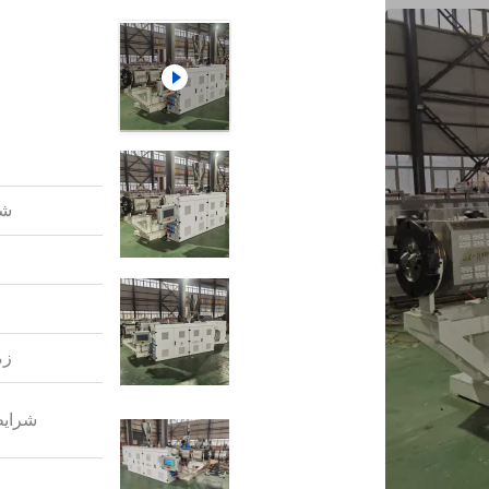
شم
زم
شرایط