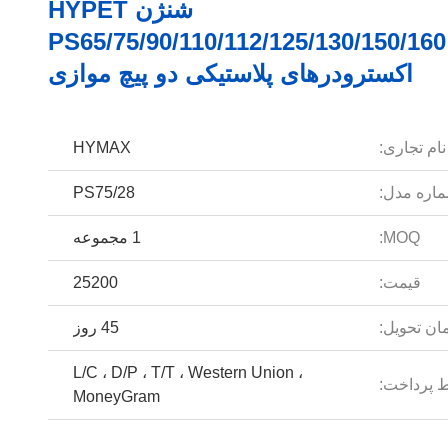
شنژن HYPET
PS65/75/90/110/112/125/130/150/160
اکسترودرهای پلاستیکی دو پیچ موازی
نام تجاری:
HYMAX
اره مدل:
PS75/28
MOQ:
1 مجموعه
قیمت:
25200
ان تحویل:
45 روز
L/C ، D/P ، T/T ، Western Union ،
 پرداخت:
MoneyGram