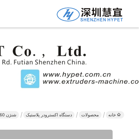
خانه
محصولات
دستگاه اکسترودر پلاستیک
شنژن HYPET PS65/75/90/110/112/125/130/150/160 اکسترودرهای پلاستیکی دو پیچ موازی