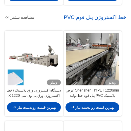
خط اکستروژن پنل فوم PVC
مشاهده بیشتر >>
ویدئو
ویدئو
Shenzhen HYPET 1220mm عرض
دستگاه اکستروژن ورق پلاستیک / خط
پلاستیک PVC پنل فوم خط تولید
اکستروژن ورق پی وی سی 1220 X
اکستروژن PVC WPC پنل پنل
2440
ساخت ماشین
بهترین قیمت رو بدست بیار
بهترین قیمت رو بدست بیار