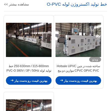
خط تولید اکستروژن لوله O-PVC
مشاهده بیشتر >>
ویدئو
ساخته شده در چین Hotsale UPVC
250-630mm / 315-800mm خط
CPVC OPVC PVC موازین دو پیچ
تولید لوله PVC-O 380V / 3P / 50Hz
Extruder HYPS92/28 با ظرفیت
خط اکستروزون لوله PVC
خروجی بالا و قدرت کمتر
بهترین قیمت رو بدست بیار
بهترین قیمت رو بدست بیار