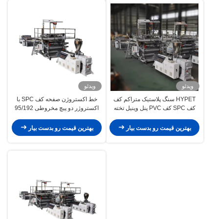
ویدئو
ویدئو
HYPET سنگ پلاستیک متراکم کف
خط اکستروژن صفحه کف SPC با
کف SPC کف PVC پنل وینیل تخته
اکستروژر دو پیچ مخروطی 95/192
کاشی اکستروژن تولید ساخت ماشین
خروجی 800k / h
تامین کننده
بهترین قیمت رو بدست بیار
بهترین قیمت رو بدست بیار