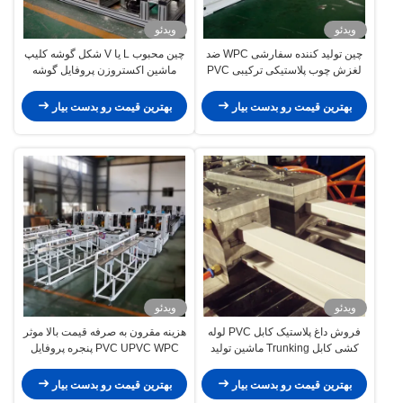
ویدئو
ویدئو
چین تولید کننده سفارشی WPC ضد
چین محبوب L یا V شکل گوشه کلیپ
لغزش چوب پلاستیکی ترکیبی PVC
ماشین اکستروزن پروفایل گوشه
بیرونی PP PE WPC کف سازی کف
PVC ماشین ساخت پروفایل برای
سازی کف سازی
فروش
بهترین قیمت رو بدست بیار
بهترین قیمت رو بدست بیار
ویدئو
ویدئو
فروش داغ پلاستیک کابل PVC لوله
هزینه مقرون به صرفه قیمت بالا موثر
کشی کابل Trunking ماشین تولید
PVC UPVC WPC پنجره پروفایل
Pvc پروفایل خط اکستروژن با ماشین
ماشین اکستروژن درب فریم
ضربه
پلاستیکی ماشین ساخت پروفایل
بهترین قیمت رو بدست بیار
بهترین قیمت رو بدست بیار