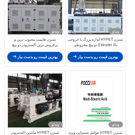
ویدئو
ویدئو
شنژن HYPET اندازه بزرگ با خروجی
شنژن هایپیت محبوب ترین و
بالا Extruder دو پیچ مخروطی
پرفروش ترین اکسترودر دو پیچ
ZS80/173 95/188 110/220
مخروطی ZS55/120 65/132
80/156
بهترین قیمت رو بدست بیار
بهترین قیمت رو بدست بیار
ویدئو
ویدئو
شنژن HYPET عوامل شیمیایی ویژه
شنژن HYPET ماشین اکسترودر