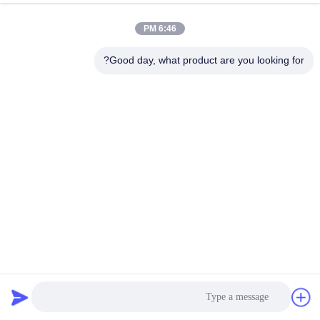
بهترین قیمت رو بدست بیار
بهترین قیمت رو بدست بیار
6:46 PM
Good day, what product are you looking for?
ماشین گلوله سازی پلاستیک / خط
دستگاه پلت سازی PET با ظرفیت
اکستروزن دانه های PVC
بالا PVC بازیافت دو پیچ اکستروژر آب
شستشوی رشته های پلت سازی خط
بهترین قیمت رو بدست بیار
بهترین قیمت رو بدست بیار