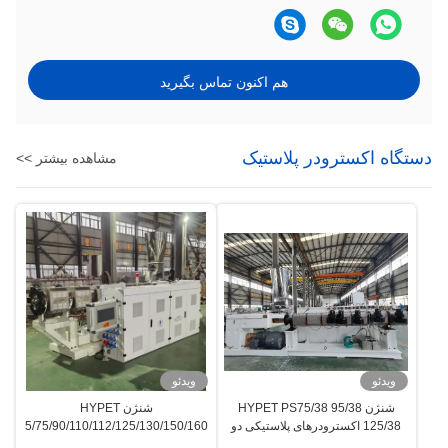
هم اکنون تماس بگیرید
دستگاه اکسترودر پلاستیک
مشاهده بیشتر >>
ویدئو
ویدئو
شنژن HYPET PS75/38 95/38
شنژن HYPET
125/38 اکسترودرهای پلاستیکی دو
PS65/75/90/110/112/125/130/150/160
پیچ موازی با کارایی بالا و سرعت بالا
اکسترودرهای پلاستیکی دو پیچ موازی