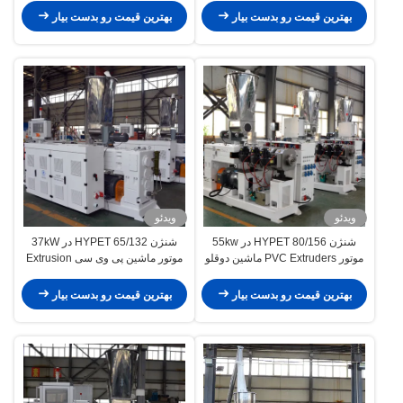
بهترین قیمت رو بدست بیار
بهترین قیمت رو بدست بیار
ویدئو
ویدئو
شنژن HYPET 80/156 در 55kw
شنژن HYPET 65/132 در 37kW
موتور PVC Extruders ماشین دوقلو
موتور ماشین پی وی سی Extrusion
مخروط پیچ Extruder
Conic Twin Screw Extruder
بهترین قیمت رو بدست بیار
بهترین قیمت رو بدست بیار