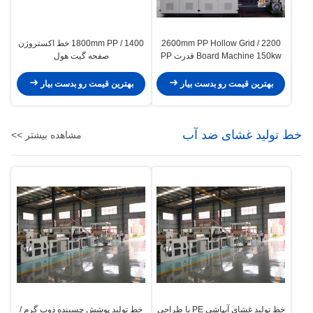
2200 / 2600mm PP Hollow Grid
1400 / 1800mm PP خط اکستروژن
Board Machine 150kw قدرت PP
صفحه گیت هول
خط اکستروژن صفحه خالی
بهترین قیمت رو بدست بیار
بهترین قیمت رو بدست بیار
خط تولید غشای ضد آب
مشاهده بیشتر >>
خط توليد غشاي آبپاشي PE با طراحي
خط تولید پوشش چسبنده ذوب گرم /