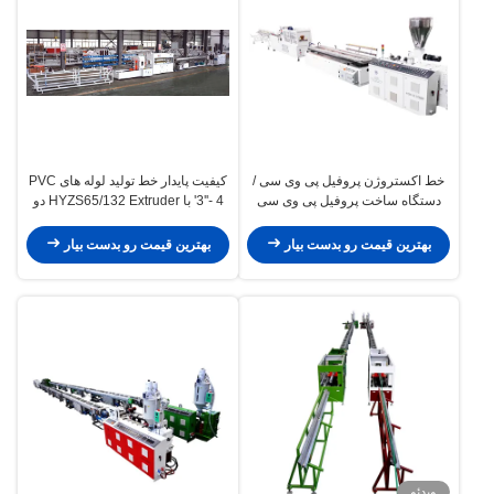
خط اکستروژن پروفیل پی وی سی /
کیفیت پایدار خط تولید لوله های PVC
دستگاه ساخت پروفیل پی وی سی
3''- 4' با HYZS65/132 Extruder دو
پیچ مخروطی
بهترین قیمت رو بدست بیار
بهترین قیمت رو بدست بیار
ویدئو