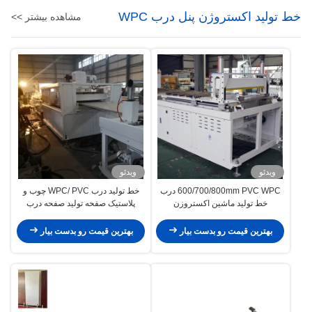
خط تولید اکستروژن پنل درب WPC
مشاهده بیشتر >>
ویدئو
ویدئو
600/700/800mm PVC WPC درب
خط تولید درب WPC/ PVC چوب و
خط تولید ماشین اکستروزن
پلاستیک صفحه تولید صفحه درب
140/180/220mm درب فریم پروفایل
ساخت ماشین / WPC درب خط
درب ماشین آلات حکاکی پرتاب گرم
اکستروژن تامین کننده
بهترین قیمت رو بدست بیار
بهترین قیمت رو بدست بیار