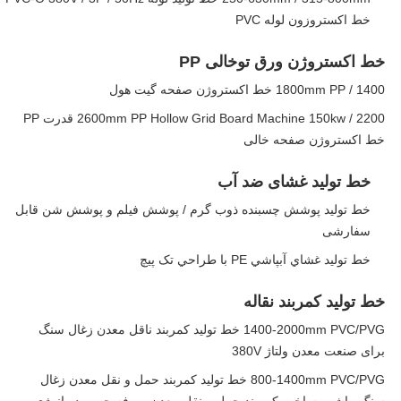
خط اکستروزون لوله PVC
خط اکستروژن ورق توخالی PP
1400 / 1800mm PP خط اکستروژن صفحه گیت هول
2200 / 2600mm PP Hollow Grid Board Machine 150kw قدرت PP
خط اکستروژن صفحه خالی
خط تولید غشای ضد آب
خط تولید پوشش چسبنده ذوب گرم / پوشش فیلم و پوشش شن قابل
سفارشی
خط توليد غشاي آبپاشي PE با طراحي تک پیچ
خط تولید کمربند نقاله
1400-2000mm PVC/PVG خط تولید کمربند ناقل معدن زغال سنگ
برای صنعت معدن ولتاژ 380V
800-1400mm PVC/PVG خط تولید کمربند حمل و نقل معدن زغال