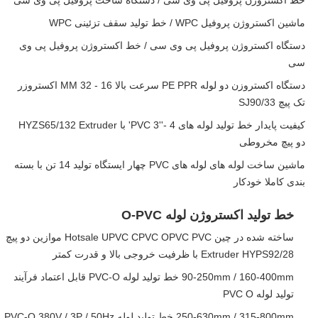
خط اکستروژن پروفیل پی وی سی / دستگاه ساخت پروفیل پی وی سی
ماشین اکستروژن پروفیل WPC / خط تولید سقف تزئینی WPC
دستگاه اکستروژن پروفیل پی وی سی / خط اکستروژن پروفیل پی وی
سی
دستگاه اکستروزن دو لوله PE PPR سرعت بالا 16 - 32 MM اکستروزر
تک پیچ SJ90/33
کیفیت پایدار خط تولید لوله های PVC 3''- 4' با HYZS65/132 Extruder
دو پیچ مخروطی
ماشین ساخت لوله های لوله های PVC چهار ایستگاه تولید 14 تن با بسته
بندی کاملا خودکار
خط تولید اکستروژن لوله O-PVC
ساخته شده در چین Hotsale UPVC CPVC OPVC PVC موازین دو پیچ
Extruder HYPS92/28 با ظرفیت خروجی بالا و قدرت کمتر
90-250mm / 160-400mm خط تولید لوله PVC-O قابل اعتماد فرآیند
تولید لوله PVC O
250-630mm / 315-800mm خط تولید لوله PVC-O 380V / 3P / 50Hz