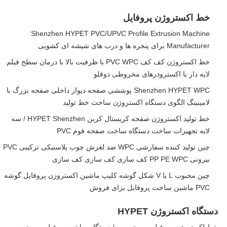
خط اکستروژن پروفایل
Shenzhen HYPET PVC/UPVC Profile Extrusion Machine
Manufacturer برای پنجره ها و درب های شیشه ای کشویی
خط اکستروژن کف کف PVC WPC با ظرفیت بالا با درمان سطح فیلم
لایه دار با اکسترودرهای مخروطی دوقلو
Shenzhen HYPET WPC پوششی صفحه دیوار داخلی صفحه بزرگ با
لامینینگ الگوی دستگاه اکستروژن ساخت خط تولید
خط تولید اکستروژن صفحه کریستال کربن HYPET Shenzhen / سه
لایه تجهیزات ساخت دستگاه ساخت صفحه فوم PVC
چین تولید کننده سفارشی WPC ضد لغزش چوب پلاستیکی ترکیبی PVC
بیرونی PP PE WPC کف سازی کف سازی کف سازی
چین محبوب L یا V شکل گوشه کلیپ ماشین اکستروزن پروفایل گوشه
PVC ماشین ساخت پروفایل برای فروش
دستگاه اکستروژن HYPET