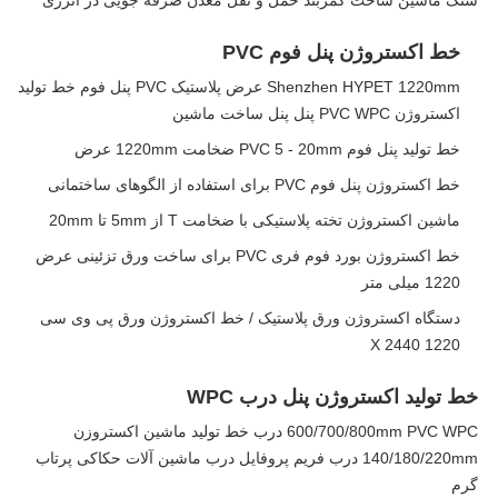
سنگ ماشین ساخت کمربند حمل و نقل معدن صرفه جویی در انرژی
خط اکستروژن پنل فوم PVC
Shenzhen HYPET 1220mm عرض پلاستیک PVC پنل فوم خط تولید
اکستروژن PVC WPC پنل پنل ساخت ماشین
خط تولید پنل فوم PVC 5 - 20mm ضخامت 1220mm عرض
خط اکستروژن پنل فوم PVC برای استفاده از الگوهای ساختمانی
ماشین اکستروژن تخته پلاستیکی با ضخامت T از 5mm تا 20mm
خط اکستروژن بورد فوم فری PVC برای ساخت ورق تزئینی عرض
1220 میلی متر
دستگاه اکستروژن ورق پلاستیک / خط اکستروژن ورق پی وی سی
1220 X 2440
خط تولید اکستروژن پنل درب WPC
600/700/800mm PVC WPC درب خط تولید ماشین اکستروزن
140/180/220mm درب فریم پروفایل درب ماشین آلات حکاکی پرتاب
گرم