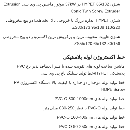
شنژن HYPET 65/132 در 37kW موتور ماشین پی وی سی Extrusion
Conic Twin Screw Extruder
شنژن HYPET اندازه بزرگ با خروجی بالا Extruder دو پیچ مخروطی
ZS80/173 95/188 110/220
شنژن هایپیت محبوب ترین و پرفروش ترین اکسترودر دو پیچ مخروطی
ZS55/120 65/132 80/156
خط اکستروژن لوله پلاستیکی
ماشین ساخت لوله های تقویت شده با فیبر انعطاف پذیر باغ PVC
پلاستیکی HYPET/خط تولید شیلنگ باغ پی وی سی
خط تولید لوله موجدار دو جداره با کیفیت بالا دستگاه اکستروژن PP
HDPE Screw
خط تولید لوله های PVC-O 500-1000mm
خط تولید لوله PVC-O با قطر 250-630 میلی‌متر
خط تولید لوله های PVC-O 160-400mm
خط تولید لوله های PVC-O 90-250mm