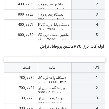
2
حداکثر 240
ماشین پنجره و درب
33 دلار430
PVC با عرض ZS55،
3
حداکثر 240
دستگاه پنجره و درب
28 دلار800
PVC با عرض ZS51،
4
حداکثر 110
دستگاه پانل درب PVC با
79 دلار400
عرض ZS95، حداکثر
5
1000
ماشین صفحه درب PVC
59 دلار800
با عرض ZS80، حداکثر
800
لوله کابل برق PVC
ماشین پروفایل تراش
SN
ماده
قیمت
1
دستگاه واحد لوله کابل
30 دلار780
PVC با ZS65، خروجی
2
200 کیلوگرم در ساعت
دو ایستگاه ماشین لوله
31 دلار700
کابل PVC با ZS55،
3
خروجی 120kg/h
دو حفره ماشین لوله
29 دلار130
کابل PVC با ZS55،
4
خروجی 120kg/h
چهار حفره ماشین لوله
45 دلار330