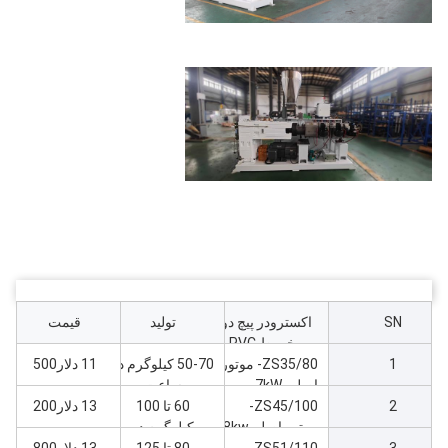
SN
اکسترودر پیچ دو
تولید
قیمت
مخروط PVC
1
ZS35/80- موتور
50-70 کیلوگرم در
11 دلار500
اصلی 7kW
ساعت
2
ZS45/100-
ماشین اکسترودر
60 تا 100
13 دلار200
موتور اصلی18kw
کیلوگرم در