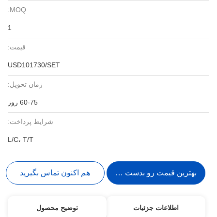
MOQ:
1
قیمت:
USD101730/SET
زمان تحویل:
60-75 روز
شرایط پرداخت:
L/C، T/T
بهترین قیمت رو بدست بیار
هم اکنون تماس بگیرید
اطلاعات جزئیات
توضیح محصول