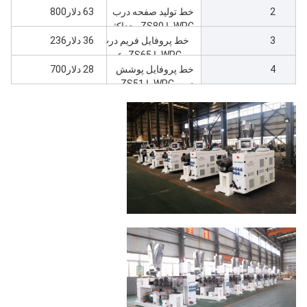
2
عرض 1000
خط تولید صفحه درب
63 دلار800
WPC با ZS80، حداکثر
3
عرض 800
خط پروفایل فریم درب
36 دلار236
WPC با ZS65، عرض
4
حداکثر 240
خط پروفایل پوشش
28 دلار700
درب WPC با ZS51،
حداکثر عرض 110