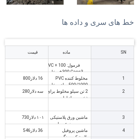
خط های سری و داده ها
SN
ماده
قیمت
فرمول: 100 PVC +
300 Caco3+ مخلوط
1
مخلوط کننده PVC
مواد شیمیایی
16 دلار800
500/1000 برای مخلوط
2
کردن مواد اولیه
2 تن سیلو مخلوط برای
سه دلار280
ذخیره مواد اولیه
3
ماشین ورق پلاستیکی
۱۰۱ دلار730
مرمر مصنوعی با
4
ماشین پروفیل
ZS80، حداکثر عرض
36 دلار546
1220
پلاستیکی سنگ مرمر