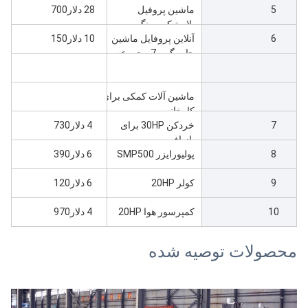
5
ماشین پروفیل
PVC با ZS65، حداکثر
28 دلار700
عرض 240
پلاستیکی سنگ مرمر
6
آنلاین پروفایل ماشین
PVC با ZS51، حداکثر
10 دلار150
عرض 110
چاپ گرم 7 مجموعه
ماشین آلات کمکی برای
کارخانه
7
خردکن 30HP برای
4 دلار730
بازیافت
8
پولیورایزر SMP500
6 دلار390
9
کولر 20HP
6 دلار120
10
کمپرسور هوا 20HP
4 دلار970
محصولات توصیه شده