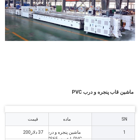
ماشین قاب پنجره و درب PVC
SN
ماده
قیمت
1
ماشین پنجره و درب
37 دلار200
PVC با عرض ZS65،