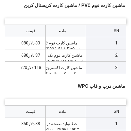
ماشین کارت فوم PVC / ماشین کارت کریستال کربن
1000kg/h
SN
ماده
قیمت
1
ماشین کارت فوم تک
83 دلار080
لایه PVC با ZS80/156،
2
ماشین کارت فوم تک
ضخامت 5-20، حداکثر
87 دلار680
عرض 1220
لایه PVC با ZS80/173،
3
ضخامت 5-20، حداکثر
ماشین کارت اکستروژن
118 دلار720
عرض 1220
کربن کریستال Co با
ZS80 + 65، ضخامت 4-
ماشین درب و قاب WPC
12، حداکثر عرض1220
SN
ماده
قیمت
1
خط تولید صفحه درب
88 دلار350
WPC با ZS95، حداکثر