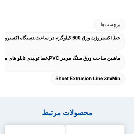
برچسب‌ها:
خط اکستروژن ورق 600 کیلوگرم در ساعت,دستگاه اکستروژن ورق پلاستیکی اینورتر ABB,خط اکستروژن ورق 3 متر در دقیقه
ماشین ساخت ورق سنگ مرمر PVC,خط تولیدی تابلو های مرمر مصنوعی,دستگاه صفحه دیواری سه بعدی برای پلاستیک مرمر
Sheet Extrusion Line 3m/Min
محصولات مرتبط