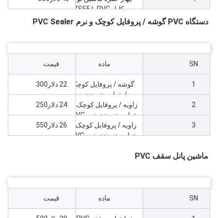
کابل PVC با ZS55،
خروجی 250kg/h
دستگاه PVC گوشه / پروفایل کوچک و نرم PVC Sealer
SN
ماده
قیمت
1
گوشه / پروفایل کوچک
22 دلار300
/ خط بسته بندی نرم
2
زاویه / پروفایل کوچک /
PVC SJ65 از دانه های
24 دلار250
خط بسته بندی نرم PVC
PVC ، خروجی 50-
3
ZS35 از پودر PVC،
70kg / h
زاویه / پروفایل کوچک /
26 دلار550
خروجی 50-70kg/h
خط بسته بندی نرم PVC
ZS51 از پودر PVC،
ماشین پانل سقف PVC
خروجی 70-120kg/h
SN
ماده
قیمت