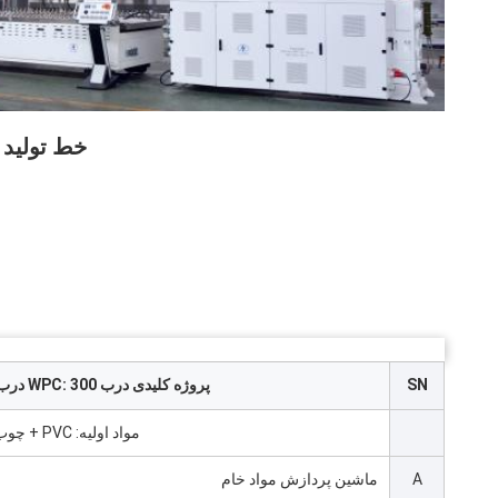
خط تولید درب PVC-WPC حداک
SN
پروژه کلیدی درب WPC: 300 درب در روز
مواد اولیه: PVC + چوب + CaCo3+ مخلوط مواد شیمیایی
A
ماشین پردازش مواد خام