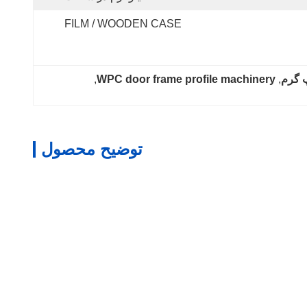
FILM / WOODEN CASE
, 
WPC door frame profile machinery
, 
توضیح محصول