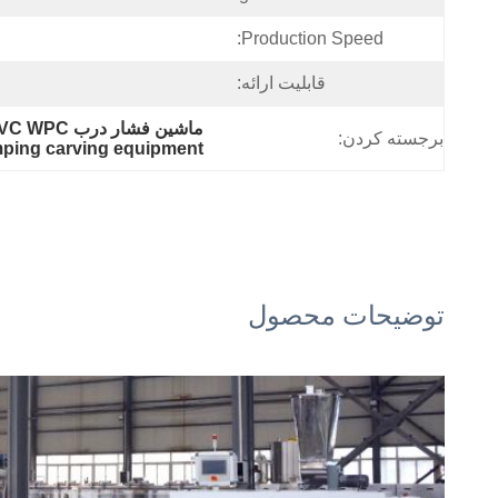
Production Speed:
قابلیت ارائه:
ماشین فشار درب PVC WPC,ماشین آلات با پروفایل قاب درب WPC,تجهیزات حکاکی درهای چاپ گرم
برجسته کردن:
mping carving equipment
توضیحات محصول