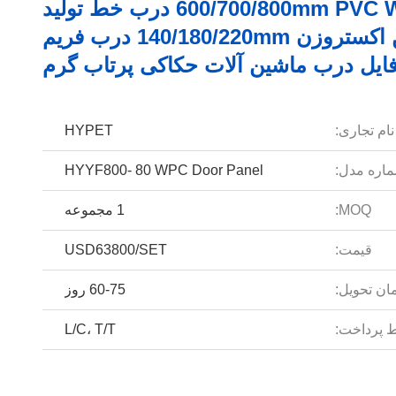
600/700/800mm PVC WPC درب خط تولید
ماشین اکستروزن 140/180/220mm درب فریم
فایل درب ماشین آلات حکاکی پرتاب گرم
نام تجاری:
HYPET
اره مدل:
HYYF800- 80 WPC Door Panel
MOQ:
1 مجموعه
قیمت:
USD63800/SET
ان تحویل:
60-75 روز
 پرداخت:
L/C، T/T