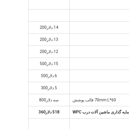
14 دلار200
13 دلار200
12 دلار200
15 دلار500
6 دلار500
5 دلار300
60*70mm L قالب پوشش
سه دلار800
یه گذاری ماشین آلات درب WPC
518 دلار360