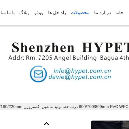
خانه
درباره ما
محصولات
راه حل ها
ویدئو
وبلاگ
با ما تم
جزئیات محصولات
600/700/800mm PVC WPC درب خط تولید ماشین اکستروزن 140/180/220mm درب فریم پروفایل درب ماشین آلات حکاکی پرتاب گرم