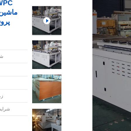
پرو
شم
زم
شرایط