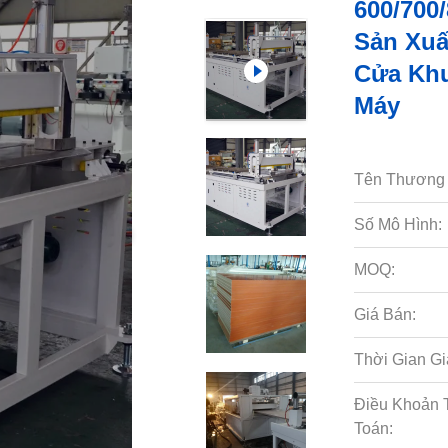
600/70
Sản Xuấ
Cửa Khu
Máy
Tên Thương 
Số Mô Hình:
MOQ:
Giá Bán:
Thời Gian Gi
Điều Khoản 
Toán: