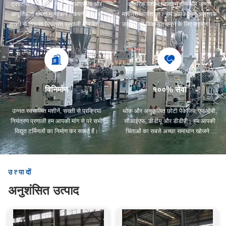
ट्रस्ट सील, क्रेडिट चेक, आरओएसएच और
आंतरिक पेशेवर डिजाइन टीम और उन्नत
आपूर्तिकर्ता क्षमता मूल्यांकन। कंपनी के पास
मशीनरी कार्यशाला। हम आपके लिए आवश्यक
सख्ती से गुणवत्ता नियंत्रण प्रणाली और पेशेवर
उत्पादों को विकसित करने के लिए सहयोग कर
परीक्षण प्रयोगशाला है।
सकते हैं।
विनिर्माण
१००% सेवा
उन्नत स्वचालित मशीनें, सख्ती से प्रक्रिया
थोक और अनुकूलित छोटी पैकेजिंग, एफओबी,
नियंत्रण प्रणाली हम आपकी मांग से परे सभी
सीआईएफ, डीडीयू और डीडीपी। हम आपकी
विद्युत टर्मिनलों का निर्माण कर सकते हैं।
चिंताओं का सबसे अच्छा समाधान खोजने में
आपकी सहायता करेंगे।
उत्पादों
अनुशंसित उत्पाद