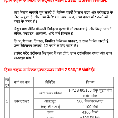
ट्विन स्क्रू प्लास्टिक एक्सट्रूडर मशीन ZS80/156
विशेष विशेषताएं:
आप मिलान सामग्री चुन सकते हैं, विभिन्न कार्यों के साथ पाइप और प्रोफाइल के
लिए उपयुक्त है, और उच्च कैल्शियम, उच्च उपज, उच्च दक्षता और ऊर्जा की
बचत के फायदे हैं।
विद्युत भाग सीमेंस पीएलसी नियंत्रण प्रणाली को अपनाता है, और विद्युत घटकों
सीमेंस, श्नाइडर, आरकेसी, आदि शीर्ष विन्यास हैं
द्विधातु शिकंजा, टिकाऊ, नियमित कैल्शियम पाउडर, 3 साल के लिए गारंटी है,
उच्च कैल्शियम उत्पादों, 12 महीने के लिए गारंटी है।
हाइपेट पेटेंट इंटीग्रल रिड्यूसर में बड़ा टॉर्क, उच्च ट्रांसमिशन दक्षता और उच्च
आउटपुट होता है।
ट्विन स्क्रू प्लास्टिक एक्सट्रूडर मशीन ZS80/156
विनिर्देश
एस
भागों का नाम
विनिर्देश
विवरण
एन
HYZS-80/156 शंकु जुड़वां पेंच
एक्सट्रूडर मॉडल
extruder
1
एक्सट्रूडर
आउटपुट
500 किलोग्राम/घंटा
केंद्र की ऊंचाई
1100 मिमी
वजन
4100 किलो
व्यास
ø80/156 मिमी