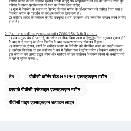
परीक्षण चलाने के लिए सामग्री प्रदान करनी चाहिए,और आपूर्तिकर्ता की राय को ध्यान में रखते हुए
परीक्षण के दौरान प्रसंस्करण की शर्तों का निर्णय लेना चाहिए.
1) मूल्य में विक्रेता के स्थान पर शिपमेंट से पहले मशीन के पूर्व-प्रचालन को शामिल किया गया है।
विक्रेता मशीन के प्रदर्शन का परीक्षण करने के लिए बाध्य है।
2) खरीदार आदेश के कमीशन के लिए उपयुक्त स्थान, उपकरण और जनशक्ति प्रदान करने के लिए
बाध्य है।
2. ट्विन स्क्रू प्लास्टिक एक्सट्रूडर मशीन ZS80/156 डिलीवरी का समय
1) जब अनुबंध वैध हो जाता है, तो मशीन को भीतर दिया जाना चाहिए
60
अग्रिम भुगतान प्राप्त होने
के बाद से दो सप्ताह के भीतर डिबगिंग के बाद उपकरण सामान्य संचालन में होगा।
2) उत्पादन के दौरान, बशर्ते कि खरीदार आदेश के विनिर्देश को संशोधित करने का अनुरोध करता
है, खरीदार विक्रेता को इस संशोधन के बारे में लिखित रूप में सूचित करेगा।विक्रेता खरीदार को
इस संशोधन की लागत उद्धृत करेगा और खरीदार को इस संशोधन के कारण किसी भी संभावित देरी
के बारे में सूचित करेगा।.
टैग:
पीवीसी कॉर्नर बीड HYPET एक्सट्रूज़न मशीन
दरवाजे पीवीसी प्रोफाइल एक्सट्रूज़न मशीन
पीवीसी पाइप एक्सट्रूज़न उत्पादन लाइन