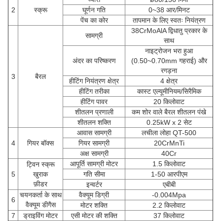
2
स्क्रू
घूर्णन गति
0~38 आर/मिनट
पेंच का कोर
तापमान के लिए स्वतः नियंत्रण
38CrMoAlA द्विधातु प्रकार के
सामग्री
साथ
नाइट्रोजन भरा हुआ
अंदर का परिष्करण
(0.50~0.70mm गहराई) और
रगड़ना
3
बैरल
हीटिंग नियंत्रण क्षेत्र
4 क्षेत्र
हीटिंग तरीका
कास्ट एल्यूमीनियम/सिरैमिक
हीटिंग पावर
20 किलोवाट
शीतलन प्रणाली
कम शोर वाले बैरल शीतलन पंखे
शीतलन शक्ति
0.25kW x 2 सेट
आवास सामग्री
लचीला लोहा QT-500
4
गियर बॉक्स
गियर सामग्री
20CrMnTi
अक्ष सामग्री
40Cr
आपूर्ति सामग्री मोटर
1.5 किलोवाट
ट्विन स्क्रू
5
खुराक
गति सीमा
1-50 आरपीएम
फ़ीडर
इन्वर्टर
एबीबी
चयनकर्ता के साथ
वैक्यूम डिग्री
-0.004Mpa
6
वैक्यूम डीगैस
मोटर शक्ति
2.2 किलोवाट
7
ड्राइविंग मोटर
एसी मोटर की शक्ति
37 किलोवाट