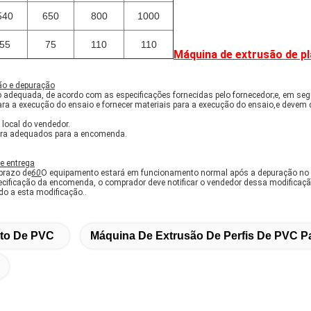
540
650
800
1000
55
75
110
110
Máquina de extrusão de p
ão e depuração
o adequada, de acordo com as especificações fornecidas pelo fornecedor;e, em segu
ara a execução do ensaio e fornecer materiais para a execução do ensaio,e devem
local do vendedor.
obra adequados para a encomenda.
e entrega
 prazo de
60
O equipamento estará em funcionamento normal após a depuração no
pecificação da encomenda, o comprador deve notificar o vendedor dessa modificaç
do a esta modificação..
to De PVC
Máquina De Extrusão De Perfis De PVC P