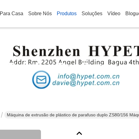
Para Casa
Sobre Nós
Produtos
Soluções
Vídeo
Blogu
Detalhes Dos Produtos
Máquina de extrusão de plástico de parafuso duplo ZS80/156 Máqu
550kg/H