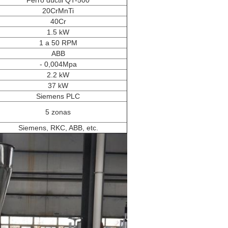
Ferro dúctil QT-500
20CrMnTi
40Cr
1.5 kW
1 a 50 RPM
ABB
- 0,004Mpa
2.2 kW
37 kW
Siemens PLC
5 zonas
Siemens, RKC, ABB, etc.