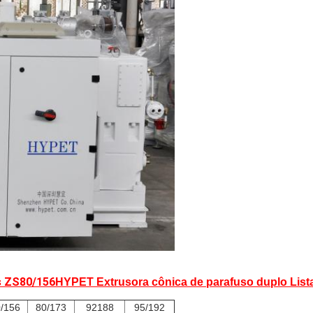
s ZS80/156
HYPET Extrusora cônica de parafuso duplo List
/156
80/173
92188
95/192