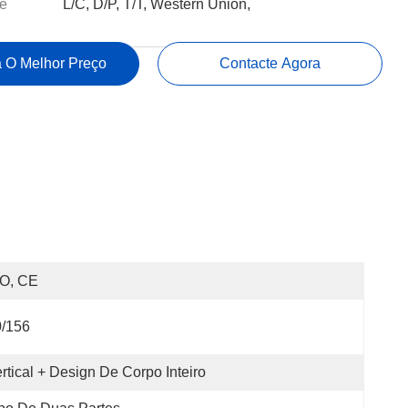
e
L/C, D/P, T/T, Western Union,
 O Melhor Preço
Contacte Agora
SO, CE
0/156
rtical + Design De Corpo Inteiro