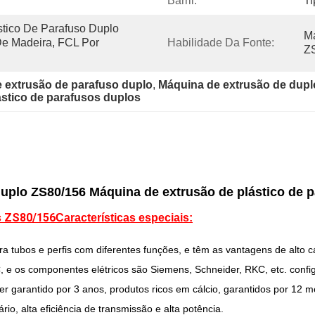
Barril:
Ti
tico De Parafuso Duplo 
Má
e Madeira, FCL Por 
Habilidade Da Fonte:
ZS
 extrusão de parafuso duplo
, 
Máquina de extrusão de dupl
ástico de parafusos duplos
duplo ZS80/156 Máquina de extrusão de plástico de 
s ZS80/156
Características especiais:
tubos e perfis com diferentes funções, e têm as vantagens de alto cál
C, e os componentes elétricos são Siemens, Schneider, RKC, etc. confi
ser garantido por 3 anos, produtos ricos em cálcio, garantidos por 12 
o, alta eficiência de transmissão e alta potência.