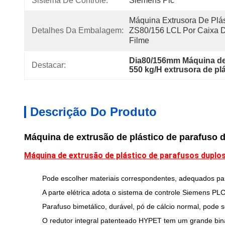
Sistema De Controle:
Siemens Plc
Máquina Extrusora De Plás
Detalhes Da Embalagem:
ZS80/156 LCL Por Caixa D
Filme
Dia80/156mm Máquina de
Destacar:
550 kg/H extrusora de pl
Descrição Do Produto
Máquina de extrusão de plástico de parafuso 
Máquina de extrusão de plástico de parafusos duplo
Pode escolher materiais correspondentes, adequados para 
A parte elétrica adota o sistema de controle Siemens PL
Parafuso bimetálico, durável, pó de cálcio normal, pode 
O redutor integral patenteado HYPET tem um grande binári