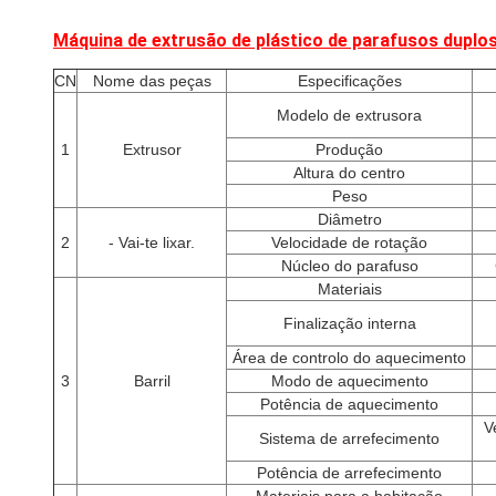
Máquina de extrusão de plástico de parafusos duplo
CN
Nome das peças
Especificações
Modelo de extrusora
1
Extrusor
Produção
Altura do centro
Peso
Diâmetro
2
- Vai-te lixar.
Velocidade de rotação
Núcleo do parafuso
Materiais
Finalização interna
Área de controlo do aquecimento
3
Barril
Modo de aquecimento
Potência de aquecimento
V
Sistema de arrefecimento
Potência de arrefecimento