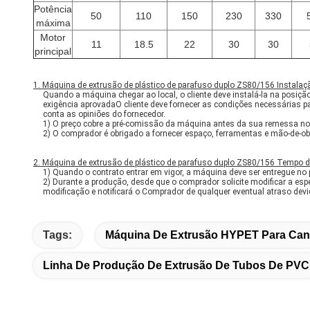
Potência
50
110
150
230
330
máxima
Motor
11
18.5
22
30
30
principal
1. Máquina de extrusão de plástico de parafuso duplo ZS80/156 Instalaç
Quando a máquina chegar ao local, o cliente deve instalá-la na posiçã
exigência aprovadaO cliente deve fornecer as condições necessárias p
conta as opiniões do fornecedor.
1) O preço cobre a pré-comissão da máquina antes da sua remessa no 
2) O comprador é obrigado a fornecer espaço, ferramentas e mão-de-
2. Máquina de extrusão de plástico de parafuso duplo ZS80/156 Tempo d
1) Quando o contrato entrar em vigor, a máquina deve ser entregue no
2) Durante a produção, desde que o comprador solicite modificar a es
modificação e notificará o Comprador de qualquer eventual atraso devi
Tags:
Máquina De Extrusão HYPET Para Can
Linha De Produção De Extrusão De Tubos De PVC