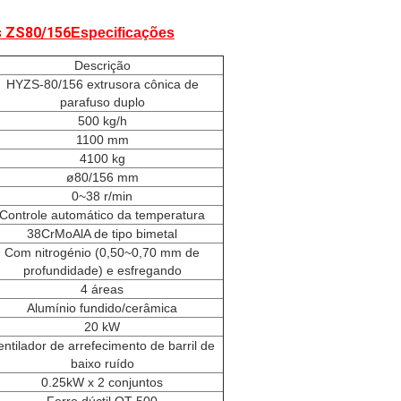
s ZS80/156
Especificações
Descrição
HYZS-80/156 extrusora cônica de
parafuso duplo
500 kg/h
1100 mm
4100 kg
ø80/156 mm
0~38 r/min
Controle automático da temperatura
38CrMoAlA de tipo bimetal
Com nitrogénio (0,50~0,70 mm de
profundidade) e esfregando
4 áreas
Alumínio fundido/cerâmica
20 kW
entilador de arrefecimento de barril de
baixo ruído
0.25kW x 2 conjuntos