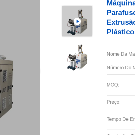
Máquina
Parafus
Extrusã
Plástic
Nome Da Ma
Número Do M
MOQ:
Preço:
Tempo De En