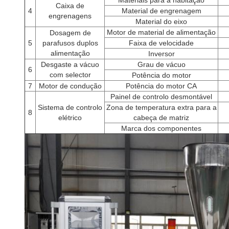
Materiais para a habitação
Caixa de
4
Material de engrenagem
engrenagens
Material do eixo
Motor de material de alimentação
Dosagem de
5
parafusos duplos
Faixa de velocidade
alimentação
Inversor
Desgaste a vácuo
Grau de vácuo
6
com selector
Potência do motor
7
Motor de condução
Potência do motor CA
Painel de controlo desmontável
Sistema de controlo
Zona de temperatura extra para a
8
elétrico
cabeça de matriz
Marca dos componentes