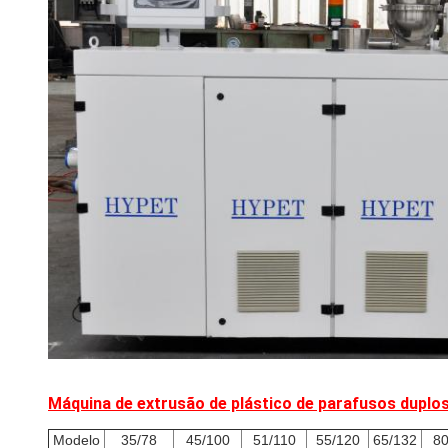
Máquina de extrusão de plástico de parafusos duplo
Modelo
35/78
45/100
51/110
55/120
65/132
80