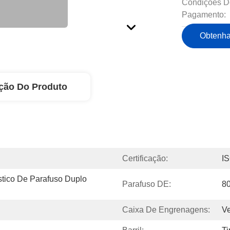
Condições D
Pagamento:
Obtenha
ção Do Produto
Certificação:
I
tico De Parafuso Duplo 
Parafuso DE:
8
Caixa De Engrenagens:
Ve