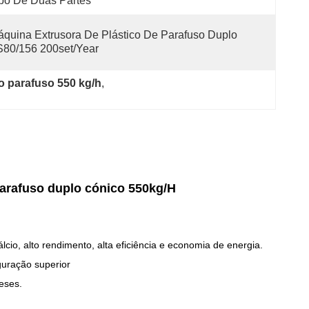
po De Duas Partes
quina Extrusora De Plástico De Parafuso Duplo 
80/156 200set/year
o parafuso 550 kg/h
, 
parafuso duplo cónico 550kg/H
cio, alto rendimento, alta eficiência e economia de energia.
guração superior
meses.