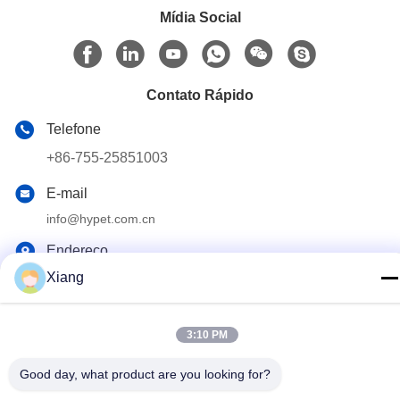
Mídia Social
Contato Rápido
Telefone
+86-755-25851003
E-mail
info@hypet.com.cn
Endereço
Sala 2205 Edifício 4 da Rua BAGUA, SHENZHEN, CHINA
Xiang
Política de Privacidade
|
Mapa do Site
3:10 PM
China Boa Qualidade Máquina plástica da extrusora Fornecedor.
Good day, what product are you looking for?
Copyright © 2021-2026 Shenzhen HYPET Co., Ltd. Todos os