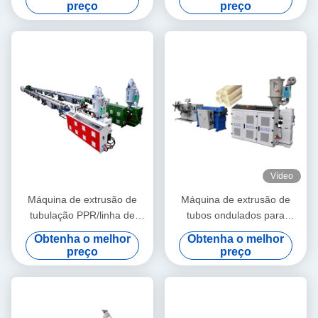
extrusora de parafuso duplo
extrusora de parafuso único
preço
preço
cônico HYZS65/132
SJ90/33
Vídeo
Máquina de extrusão de
Máquina de extrusão de
tubulação PPR/linha de
tubos ondulados para
produção 20-63 da
materiais granulados de PE
Obtenha o melhor
Obtenha o melhor
tubulação PPR
e PVC
preço
preço