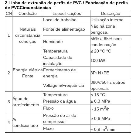
2.
Linha de extrusão de perfis de PVC / Fabricação de perfis
de PVC
Circunstâncias
CN
Condição
Especificações
Descrição
Local de trabalho
Utilização interna
Não há zona
Naturais
Fonte de alimentação
perigosa.
1
circunstância
55% a 85% sem
condição
Humidade
condensação
Temperatura
≤ 20 °C °C
Capacidade de
100 kW
instalação
Energia elétrica
Fornecimento de
2
3P+N+PE
Fonte
energia
380V/50Hz outros
Voltagem/Frequência
opcionais
Temperatura
≤ 15 °C
Água de
Pressão da água
≥ 0,3 MPa
3
arrefecimento
3
Fluxo
~ 15 m
/h
Pressão do ar do
≥ 0,6 MPa
Ar
compressor
4
condicionado
3
Fluxo
~ 0,9 m
/min