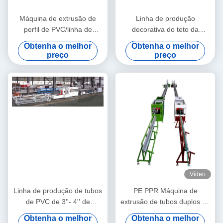
Máquina de extrusão de
Linha de produção
perfil de PVC/linha de
decorativa do teto da
extrusão de perfil de PVC
máquina da extrusão do
Obtenha o melhor
Obtenha o melhor
perfil de WPC/WPC
preço
preço
Vídeo
Linha de produção de tubos
PE PPR Máquina de
de PVC de 3''- 4'' de
extrusão de tubos duplos de
qualidade estável com
alta velocidade 16 - 32 MM
Obtenha o melhor
Obtenha o melhor