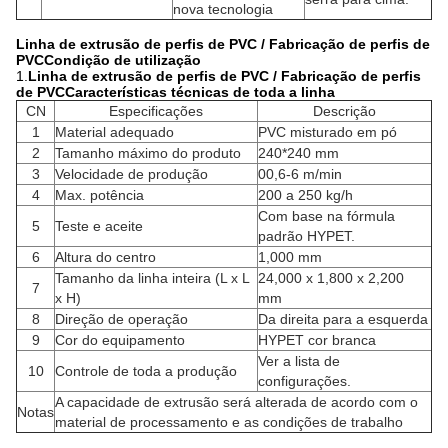
nova tecnologia
Linha de extrusão de perfis de PVC / Fabricação de perfis de
PVC
Condição de utilização
1.
Linha de extrusão de perfis de PVC / Fabricação de perfis
de PVC
Características técnicas de toda a linha
CN
Especificações
Descrição
1
Material adequado
PVC misturado em pó
2
Tamanho máximo do produto
240*240 mm
3
Velocidade de produção
00,6-6 m/min
4
Max. potência
200 a 250 kg/h
Com base na fórmula
5
Teste e aceite
padrão HYPET.
6
Altura do centro
1,000 mm
Tamanho da linha inteira (L x L
24,000 x 1,800 x 2,200
7
x H)
mm
8
Direção de operação
Da direita para a esquerda
9
Cor do equipamento
HYPET cor branca
Ver a lista de
10
Controle de toda a produção
configurações.
A capacidade de extrusão será alterada de acordo com o
Notas
material de processamento e as condições de trabalho