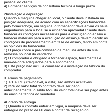
pessoal do cliente.
4) Fornecer serviços de consultoria técnica a longo prazo.
2Instalação e depuração
Quando a máquina chegar ao local, o cliente deve instalá-la na
posição adequada, de acordo com as especificações fornecidas
pelo fornecedor;e, em seguida, o fornecedor deve enviar os seus
engenheiros para o local se a exigência aprovadaO cliente deve
fornecer as condições necessárias para a execução do ensaio e
fornecer materiais para a execução do ensaio,e devem decidir as
condições de processamento em fase de ensaio, tendo em conta
as opiniões do fornecedor.
1) O preço cobre a pré-comissão da máquina antes da sua
remessa no local do vendedor.
2) O comprador é obrigado a fornecer espaço, ferramentas e
mão-de-obra adequados para a encomenda.
3) Este preço não inclui a comis­são e a instalação na fábrica do
comprador.
3Termos de pagamento
1) T/T e L/C (irrevogável, à vista) são ambos aceitáveis.
2) 35% do valor total do contrato deve ser pago
antecipadamente, o saldo 65% do valor total deve ser pago antes
do envio na fábrica do vendedor.
4Horário de entrega
1) Quando o contrato entrar em vigor, a máquina deve ser
entregue no prazo de 60 dias a contar da receção do