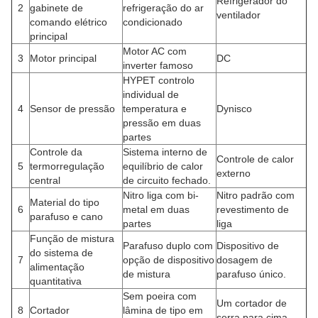
Refrigerador do
2
gabinete de
refrigeração do ar
ventilador
comando elétrico
condicionado
principal
Motor AC com
3
Motor principal
DC
inverter famoso
HYPET controlo
individual de
4
Sensor de pressão
temperatura e
Dynisco
pressão em duas
partes
Controle da
Sistema interno de
Controle de calor
5
termorregulação
equilíbrio de calor
externo
central
de circuito fechado.
Nitro liga com bi-
Nitro padrão com
Material do tipo
6
metal em duas
revestimento de
parafuso e cano
partes
liga
Função de mistura
Parafuso duplo com
Dispositivo de
do sistema de
7
opção de dispositivo
dosagem de
alimentação
de mistura
parafuso único.
quantitativa
Sem poeira com
Um cortador de
8
Cortador
lâmina de tipo em
serra para cima.