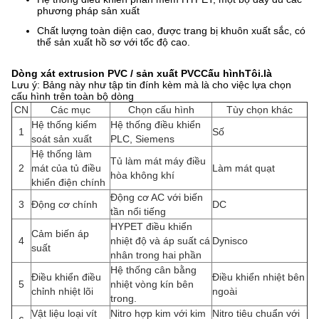
phương pháp sản xuất
Chất lượng toàn diện cao, được trang bị khuôn xuất sắc, có
thể sản xuất hồ sơ với tốc độ cao.
Dòng xát extrusion PVC / sản xuất PVC
Cấu hình
Tôi.
là
Lưu ý: Bảng này như tập tin đính kèm mà là cho việc lựa chọn
cấu hình trên toàn bộ dòng
CN
Các mục
Chọn cấu hình
Tùy chọn khác
Hệ thống kiểm
Hệ thống điều khiển
1
Số
soát sản xuất
PLC, Siemens
Hệ thống làm
Tủ làm mát máy điều
2
mát của tủ điều
Làm mát quạt
hòa không khí
khiển điện chính
Động cơ AC với biến
3
Động cơ chính
DC
tần nổi tiếng
HYPET điều khiển
Cảm biến áp
4
nhiệt độ và áp suất cá
Dynisco
suất
nhân trong hai phần
Hệ thống cân bằng
Điều khiển điều
Điều khiển nhiệt bên
5
nhiệt vòng kín bên
chỉnh nhiệt lõi
ngoài
trong.
Vật liệu loại vít
Nitro hợp kim với kim
Nitro tiêu chuẩn với