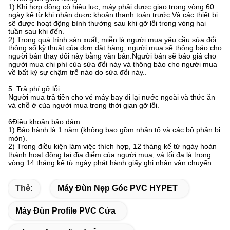
1) Khi hợp đồng có hiệu lực, máy phải được giao trong vòng 60
ngày kể từ khi nhận được khoản thanh toán trước.Và các thiết bị
sẽ được hoạt động bình thường sau khi gỡ lỗi trong vòng hai
tuần sau khi đến.
2) Trong quá trình sản xuất, miễn là người mua yêu cầu sửa đổi
thông số kỹ thuật của đơn đặt hàng, người mua sẽ thông báo cho
người bán thay đổi này bằng văn bản.Người bán sẽ báo giá cho
người mua chi phí của sửa đổi này và thông báo cho người mua
về bất kỳ sự chậm trễ nào do sửa đổi này..
5. Trả phí gỡ lỗi
Người mua trả tiền cho vé máy bay đi lại nước ngoài và thức ăn
và chỗ ở của người mua trong thời gian gỡ lỗi.
6Điều khoản bảo đảm
1) Bảo hành là 1 năm (không bao gồm nhân tố và các bộ phận bị
mòn).
2) Trong điều kiện làm việc thích hợp, 12 tháng kể từ ngày hoàn
thành hoạt động tại địa điểm của người mua, và tối đa là trong
vòng 14 tháng kể từ ngày phát hành giấy ghi nhận vận chuyển.
Thẻ:
Máy Đùn Nẹp Góc PVC HYPET
Máy Đùn Profile PVC Cửa