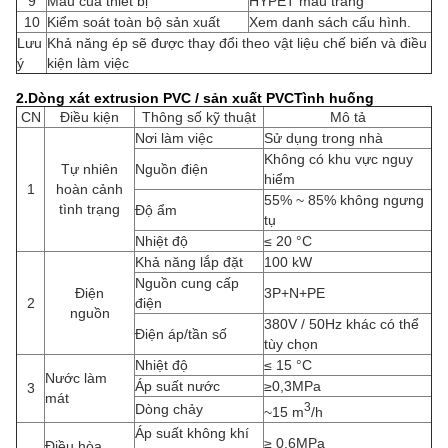
9
Màu của thiết bị
HYPET màu trắng
10
Kiểm soát toàn bộ sản xuất
Xem danh sách cấu hình.
Lưu
Khả năng ép sẽ được thay đổi theo vật liệu chế biến và điều
ý
kiện làm việc
2.
Dòng xát extrusion PVC / sản xuất PVC
Tình huống
CN
Điều kiện
Thông số kỹ thuật
Mô tả
Nơi làm việc
Sử dụng trong nhà
Không có khu vực nguy
Tự nhiên
Nguồn điện
hiểm
1
hoàn cảnh
55% ~ 85% không ngưng
tình trạng
Độ ẩm
tụ
Nhiệt độ
≤ 20 °C
Khả năng lắp đặt
100 kW
Nguồn cung cấp
Điện
3P+N+PE
2
điện
nguồn
380V / 50Hz khác có thể
Điện áp/tần số
tùy chọn
Nhiệt độ
≤ 15 °C
Nước làm
Áp suất nước
≥0,3MPa
3
mát
3
Dòng chảy
~15 m
/h
Áp suất không khí
≥ 0,6MPa
Điều hòa