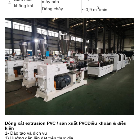
máy nén
4
không khí
3
Dòng chảy
~ 0,9 m
/min
Dòng xát extrusion PVC / sản xuất PVC
Điều khoản & điều
kiện
1- Đào tạo và dịch vụ
1) Hướng dẫn lắp đặt trên thực địa.