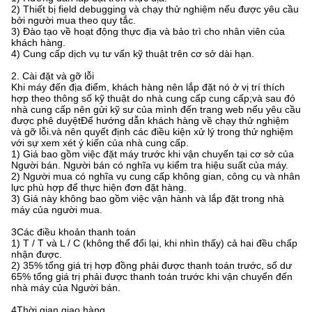
2) Thiết bị field debugging và chạy thử nghiệm nếu được yêu cầu
bởi người mua theo quy tắc.
3) Đào tạo về hoạt động thực địa và bảo trì cho nhân viên của
khách hàng.
4) Cung cấp dịch vụ tư vấn kỹ thuật trên cơ sở dài hạn.
2. Cài đặt và gỡ lỗi
Khi máy đến địa điểm, khách hàng nên lắp đặt nó ở vị trí thích
hợp theo thông số kỹ thuật do nhà cung cấp cung cấp;và sau đó
nhà cung cấp nên gửi kỹ sư của mình đến trang web nếu yêu cầu
được phê duyệtĐể hướng dẫn khách hàng về chạy thử nghiệm
và gỡ lỗi.và nên quyết định các điều kiện xử lý trong thử nghiệm
với sự xem xét ý kiến của nhà cung cấp.
1) Giá bao gồm việc đặt máy trước khi vận chuyển tại cơ sở của
Người bán. Người bán có nghĩa vụ kiểm tra hiệu suất của máy.
2) Người mua có nghĩa vụ cung cấp không gian, công cụ và nhân
lực phù hợp để thực hiện đơn đặt hàng.
3) Giá này không bao gồm việc vận hành và lắp đặt trong nhà
máy của người mua.
3Các điều khoản thanh toán
1) T / T và L / C (không thể đổi lại, khi nhìn thấy) cả hai đều chấp
nhận được.
2) 35% tổng giá trị hợp đồng phải được thanh toán trước, số dư
65% tổng giá trị phải được thanh toán trước khi vận chuyển đến
nhà máy của Người bán.
4Thời gian giao hàng