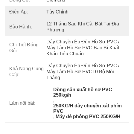
Điện Áp:
Tùy Chỉnh
12 Tháng Sau Khi Cài Đặt Tại Địa 
Bảo Hành:
Phương
Dây Chuyền Ép Đùn Hồ Sơ PVC / 
Chi Tiết Đóng
Máy Làm Hồ Sơ PVC Bao Bì Xuất 
Gói:
Khẩu Tiêu Chuẩn
Dây Chuyền Ép Đùn Hồ Sơ PVC / 
Khả Năng Cung
Máy Làm Hồ Sơ PVC10 Bộ Mỗi 
Cấp:
Tháng
Dòng sản xuất hồ sơ PVC 
250kg/h
, 
Làm nổi bật:
250KG/H dây chuyền xát phím 
PVC
, 
Máy đè phông PVC 250KG/H