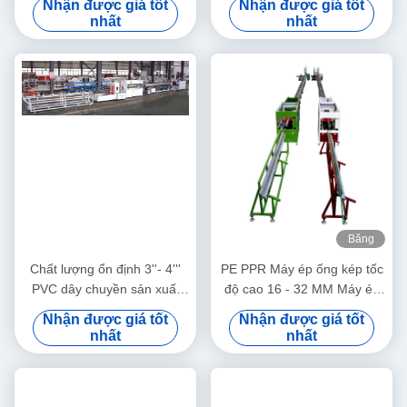
Nhận được giá tốt
Nhận được giá tốt
nhất
nhất
Băng
hình
Chất lượng ổn định 3''- 4'''
PE PPR Máy ép ống kép tốc
PVC dây chuyền sản xuất
độ cao 16 - 32 MM Máy ép
ống với HYZS65/132 ốc đôi
vít đơn SJ90/33
Nhận được giá tốt
Nhận được giá tốt
vít Extruder
nhất
nhất