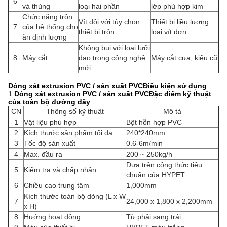
6
và thùng
loại hai phần
lớp phủ hợp kim
Chức năng trộn
Vít đôi với tùy chọn
Thiết bị liều lượng
7
của hệ thống cho
thiết bị trộn
loại vít đơn.
ăn định lượng
Không bụi với loại lưỡi
8
Máy cắt
dao trong công nghệ
Máy cắt cưa, kiểu cũ
mới
Dòng xát extrusion PVC / sản xuất PVC
Điều kiện sử dụng
1.
Dòng xát extrusion PVC / sản xuất PVC
Đặc điểm kỹ thuật
của toàn bộ đường dây
CN
Thông số kỹ thuật
Mô tả
1
Vật liệu phù hợp
Bột hỗn hợp PVC
2
Kích thước sản phẩm tối đa
240*240mm
3
Tốc độ sản xuất
0.6-6m/min
4
Max. đầu ra
200 ~ 250kg/h
Dựa trên công thức tiêu
5
Kiểm tra và chấp nhận
chuẩn của HYPET.
6
Chiều cao trung tâm
1,000mm
Kích thước toàn bộ dòng (L x W
7
24,000 x 1,800 x 2,200mm
x H)
8
Hướng hoạt động
Từ phải sang trái