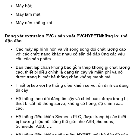
Máy bột;
Máy làm mát;
Máy nén không khí.
Dòng xát extrusion PVC / sản xuất PVC
HYPET
Những lợi thế
độc đáo
Các máy ép hình nón và vít song song đôi chất lượng cao
với các chức năng khác nhau có sẵn để đáp ứng các yêu
cầu của sản phẩm.
Bàn thiết lập chân không bao gồm thép không gỉ chất lượng
cao, thiết bị điều chỉnh là đáng tin cậy và miễn phí và nó
được trang bị một hệ thống chân không mạnh mẽ
Thiết bị kéo với hệ thống điều khiển servo, ổn định và đáng
tin cậy
Hệ thống theo dõi đáng tin cậy và chính xác, được trang bị
thiết bị cắt hệ thống servo, không có hỏng, độ chính xác
cao.
Hệ thống điều khiển Siemens PLC, được trang bị các thiết
bị thương hiệu nổi tiếng thế giới như ABB, Siemens,
Schneider ABB, v.v.
Hệ thống điều khiển phần mềm HYPET, một bộ đầy đủ các